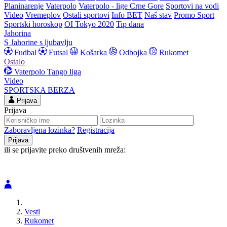
Planinarenje
Vaterpolo
Vaterpolo - lige Crne Gore
Sportovi na vodi
Video
Vremeplov
Ostali sportovi
Info BET
Naš stav
Promo Sport
Sportski horoskop
OI Tokyo 2020
Tip dana
Jahorina
S Jahorine s ljubavlju
Fudbal
Futsal
Košarka
Odbojka
Rukomet
Ostalo
Vaterpolo
Tango liga
Video
SPORTSKA BERZA
Prijava
Prijava
Zaboravljena lozinka?
Registracija
ili se prijavite preko društvenih mreža:
Vesti
Rukomet