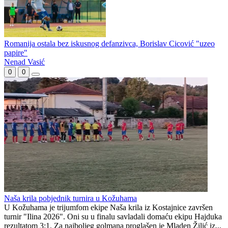
Romanija ostala bez iskusnog defanzivca, Borislav Cicović "uzeo
papire"
Nenad Vasić
0
0
Naša krila pobjednik turnira u Kožuhama
U Kožuhama je trijumfom ekipe Naša krila iz Kostajnice završen