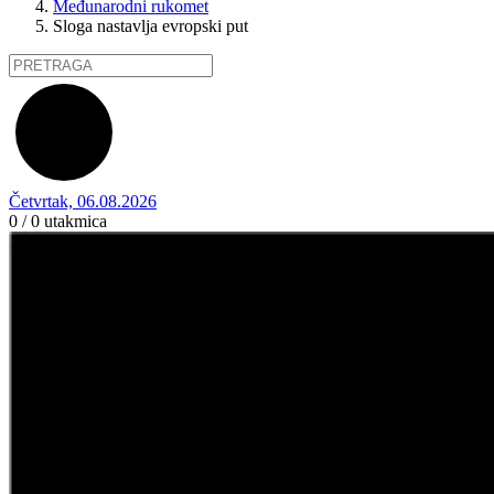
Međunarodni rukomet
Sloga nastavlja evropski put
Četvrtak, 06.08.2026
0 / 0
utakmica