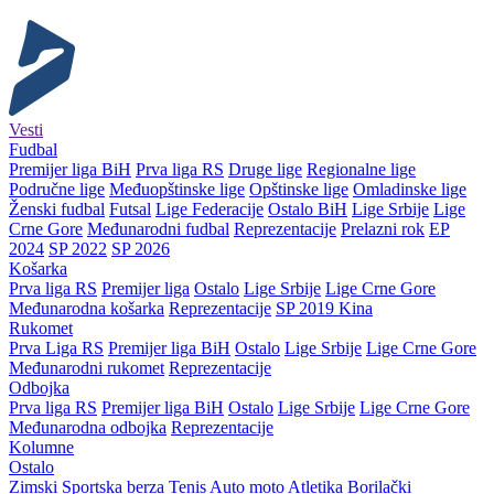
Vesti
Fudbal
Premijer liga BiH
Prva liga RS
Druge lige
Regionalne lige
Područne lige
Međuopštinske lige
Opštinske lige
Omladinske lige
Ženski fudbal
Futsal
Lige Federacije
Ostalo BiH
Lige Srbije
Lige
Crne Gore
Međunarodni fudbal
Reprezentacije
Prelazni rok
EP
2024
SP 2022
SP 2026
Košarka
Prva liga RS
Premijer liga
Ostalo
Lige Srbije
Lige Crne Gore
Međunarodna košarka
Reprezentacije
SP 2019 Kina
Rukomet
Prva Liga RS
Premijer liga BiH
Ostalo
Lige Srbije
Lige Crne Gore
Međunarodni rukomet
Reprezentacije
Odbojka
Prva liga RS
Premijer liga BiH
Ostalo
Lige Srbije
Lige Crne Gore
Međunarodna odbojka
Reprezentacije
Kolumne
Ostalo
Zimski
Sportska berza
Tenis
Auto moto
Atletika
Borilački