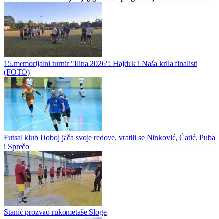
turnir "Ilina 2026". Oni su u finalu savladali domaću ekipu Hajduka
rezultatom 3:1. Za najboljeg golmana proglašen je Mladen Žilić iz...
15.memorijalni turnir "Ilina 2026": Hajduk i Naša krila finalisti
(FOTO)
Futsal klub Doboj jača svoje redove, vratili se Ninković, Ćatić, Puba
i Sprečo