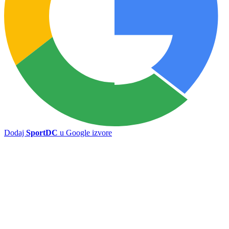
Dodaj
SportDC
u Google izvore