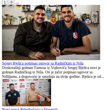
Republika Srpska
1
0
Sergej Bjelica potpisao ugovor sa Radničkim iz Niša
Doskorašnji golman Famosa iz Vojkovića Sergej Bjelica novi je
golman Radničkog iz Niša. On je jučer potpisao ugovor sa
Nišlijama, a dogovorio je saradnju na dvije godine. Bjelica je od...