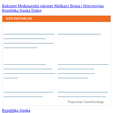
Rukomet
Međunarodni rukomet
Muškarci
Bosna i Hercegovina
Republika Srpska
Doboj
WEB PREPORUKE
U trenucima dok je
Modrić: San je i dalje isti
olimpijski šampion obarao
rekord, plamen odnio
njegovu kuću: Preminuo i
komšija
Neymar totalno pogubio
Sloboda krenula po
živce: Asistirao za pobjedu,
povratak u elitu: Cilj je
pa ušao u sukob s
jasan – ekspresni povratak
navijačima (VIDEO)
u Premijer ligu BiH
Lana Pudar predvodi BiH
Nestvaran rezultat:
na Europskom prvenstvu
Hrvatske košarkašice
izgubile 100:25
Preporučuje ContentExchange