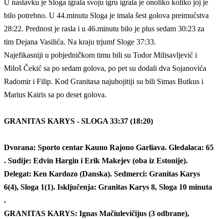
U nastavku je Sloga igrala svoju igru igrala je onoliko koliko joj je
bilo potrebno. U 44.minutu Sloga je imala šest golova preimućstva
28:22. Prednost je rasla i u 46.minutu bilo je plus sedam 30:23 za
tim Dejana Vasilića. Na kraju trjumf Sloge 37:33.
Najefikasniji u pobjedničkom timu bili su Todor Milisavljević i
Miloš Čekić sa po sedam golova, po pet su dodali dva Sojanovića
Radomir i Filip. Kod Granitasa najubojitiji su bili Simas Butkus i
Marius Kairis sa po deset golova.
GRANITAS KARYS - SLOGA 33:37 (18:20)
Dvorana: Sporto centar Kauno Rajono Garliava. Gledalaca: 65
. Sudije: Edvin Hargin i Erik Makejev (oba iz Estonije).
Delegat: Ken Kardozo (Danska). Sedmerci: Granitas Karys
6(4), Sloga 1(1). Isključenja: Granitas Karys 8, Sloga 10 minuta
.
GRANITAS KARYS: Ignas Mačiulevičijus (3 odbrane),