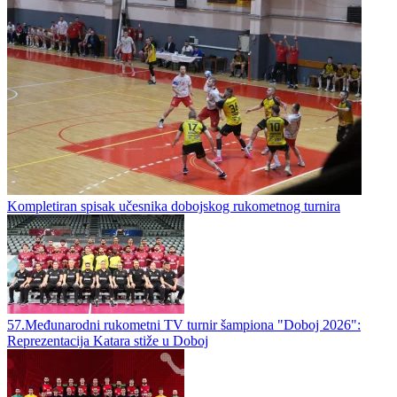
Rukomet / Međunarodni rukomet
Kompletiran spisak učesnika dobojskog rukometnog turnira
57.Međunarodni rukometni TV turnir šampiona "Doboj 2026":
Reprezentacija Katara stiže u Doboj