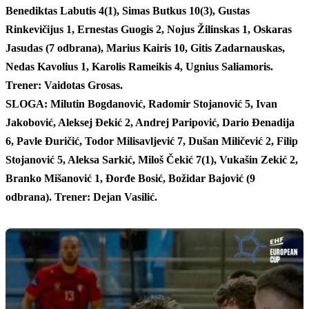
Benediktas Labutis 4(1), Simas Butkus 10(3), Gustas
Rinkevičijus 1, Ernestas Guogis 2, Nojus Žilinskas 1, Oskaras
Jasudas (7 odbrana), Marius Kairis 10, Gitis Zadarnauskas,
Nedas Kavolius 1, Karolis Rameikis 4, Ugnius Saliamoris.
Trener: Vaidotas Grosas.
SLOGA: Milutin Bogdanović, Radomir Stojanović 5, Ivan
Jakobović, Aleksej Đekić 2, Andrej Paripović, Dario Đenadija
6, Pavle Đuričić, Todor Milisavljević 7, Dušan Miličević 2, Filip
Stojanović 5, Aleksa Sarkić, Miloš Čekić 7(1), Vukašin Zekić 2,
Branko Mišanović 1, Đorđe Bosić, Božidar Bajović (9
odbrana). Trener: Dejan Vasilić.