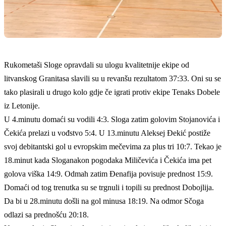
Rukometaši Sloge opravdali su ulogu kvalitetnije ekipe od
litvanskog Granitasa slavili su u revanšu rezultatom 37:33. Oni su se
tako plasirali u drugo kolo gdje če igrati protiv ekipe Tenaks Dobele
iz Letonije.
U 4.minutu domaći su vodili 4:3. Sloga zatim golovim Stojanovića i
Čekića prelazi u vođstvo 5:4. U 13.minutu Aleksej Đekić postiže
svoj debitantski gol u evropskim mečevima za plus tri 10:7. Tekao je
18.minut kada Sloganakon pogodaka Miličevića i Čekića ima pet
golova viška 14:9. Odmah zatim Đenafija povisuje prednost 15:9.
Domaći od tog trenutka su se trgnuli i topili su prednost Dobojlija.
Da bi u 28.minutu došli na gol minusa 18:19. Na odmor Sčoga
odlazi sa prednošću 20:18.