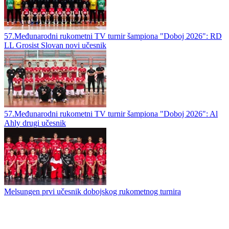
57.Međunarodni rukometni TV turnir šampiona "Doboj 2026": RD
LL Grosist Slovan novi učesnik
57.Međunarodni rukometni TV turnir šampiona "Doboj 2026": Al
Ahly drugi učesnik
Melsungen prvi učesnik dobojskog rukometnog turnira