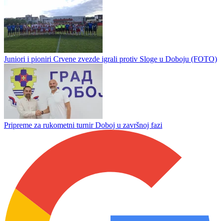
Stanić prozvao rukometaše Sloge
Juniori i pioniri Crvene zvezde igrali protiv Sloge u Doboju (FOTO)
Pripreme za rukometni turnir Doboj u završnoj fazi