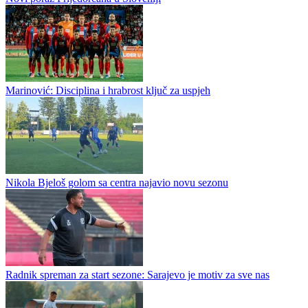
Novi poraz Prijedorčana u Sloveniji
Marinović: Disciplina i hrabrost ključ za uspjeh
Nikola Bjeloš golom sa centra najavio novu sezonu
Radnik spreman za start sezone: Sarajevo je motiv za sve nas