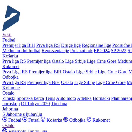
Vesti
Fudbal
Premijer liga BiH
Prva liga RS
Druge lige
Regionalne lige
Područne l
Međunarodni fudbal
Reprezentacije
Prelazni rok
EP 2024
SP 2022
S
Košarka
Prva liga RS
Premijer liga
Ostalo
Lige Srbije
Lige Crne Gore
Međuna
Rukomet
Prva Liga RS
Premijer liga BiH
Ostalo
Lige Srbije
Lige Crne Gore
M
Odbojka
Prva liga RS
Premijer liga BiH
Ostalo
Lige Srbije
Lige Crne Gore
Me
Kolumne
Ostalo
Zimski
Sportska berza
Tenis
Auto moto
Atletika
Borilački
Planinaren
horoskop
OI Tokyo 2020
Tip dana
Jahorina
S Jahorine s ljubavlju
Fudbal
Futsal
Košarka
Odbojka
Rukomet
Ostalo
Vaterpolo
Tango liga