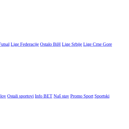
Futsal
Lige Federacije
Ostalo BiH
Lige Srbije
Lige Crne Gore
lov
Ostali sportovi
Info BET
Naš stav
Promo Sport
Sportski