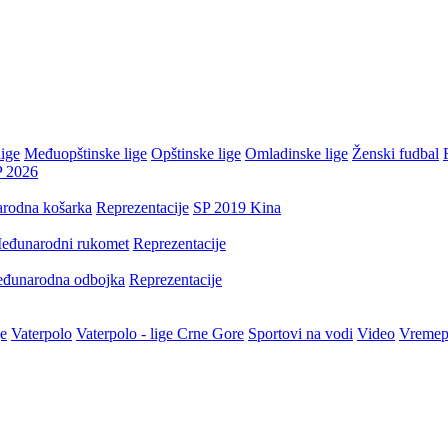
ige
Međuopštinske lige
Opštinske lige
Omladinske lige
Ženski fudbal
P 2026
rodna košarka
Reprezentacije
SP 2019 Kina
eđunarodni rukomet
Reprezentacije
đunarodna odbojka
Reprezentacije
je
Vaterpolo
Vaterpolo - lige Crne Gore
Sportovi na vodi
Video
Vremep