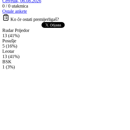
Četvrtak, 06.08.2026
0 / 0
utakmica
Ostale ankete
Ko će ostati premijerligaš?
Rudar Prijedor
13 (41%)
Posušje
5 (16%)
Leotar
13 (41%)
BSK
1 (3%)