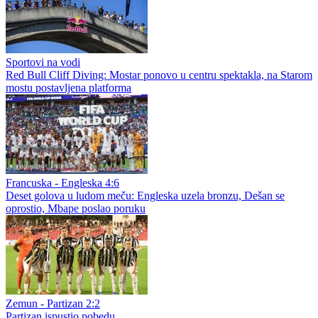
Sportovi na vodi
Red Bull Cliff Diving: Mostar ponovo u centru spektakla, na Starom
mostu postavljena platforma
Francuska - Engleska 4:6
Deset golova u ludom meču: Engleska uzela bronzu, Dešan se
oprostio, Mbape poslao poruku
Zemun - Partizan 2:2
Partizan ispustio pobedu