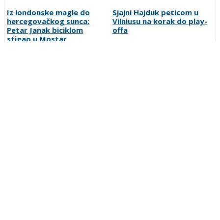
završnicu grupne faze,
potvrđen i najveći transfer
slijedi borba za
u klupskoj povijesti
četvrtfinale
Iz londonske magle do
Sjajni Hajduk peticom u
hercegovačkog sunca:
Vilniusu na korak do play-
Petar Janak biciklom
offa
stigao u Mostar
Đoković predložio
Fantasy menadžeri, pozor:
promjene u tenisu,
Stiže jedna od najtraženijih