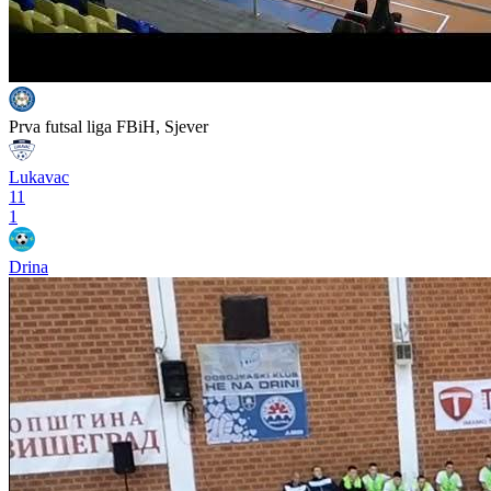
Prva futsal liga FBiH, Sjever
Lukavac
11
1
Drina