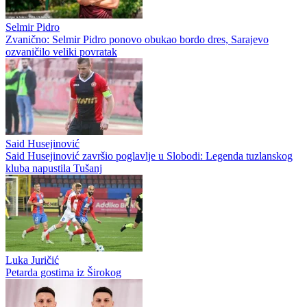
Selmir Pidro
Zvanično: Selmir Pidro ponovo obukao bordo dres, Sarajevo
ozvaničilo veliki povratak
Said Husejinović
Said Husejinović završio poglavlje u Slobodi: Legenda tuzlanskog
kluba napustila Tušanj
Luka Juričić
Petarda gostima iz Širokog