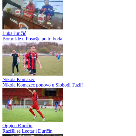
Luka Juričić
Borac ide u Posušje po tri boda
Nikola Komazec
Nikola Komazec ponovo u Slobodi Tuzli!
Ognjen Đuričin
Razišli se Leotar i Đuričin