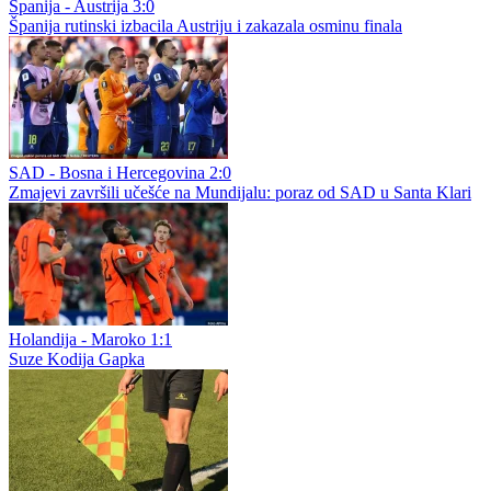
Španija - Austrija 3:0
Španija rutinski izbacila Austriju i zakazala osminu finala
SAD - Bosna i Hercegovina 2:0
Zmajevi završili učešće na Mundijalu: poraz od SAD u Santa Klari
Holandija - Maroko 1:1
Suze Kodija Gapka