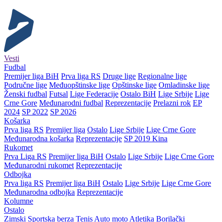
Vesti
Fudbal
Premijer liga BiH
Prva liga RS
Druge lige
Regionalne lige
Područne lige
Međuopštinske lige
Opštinske lige
Omladinske lige
Ženski fudbal
Futsal
Lige Federacije
Ostalo BiH
Lige Srbije
Lige
Crne Gore
Međunarodni fudbal
Reprezentacije
Prelazni rok
EP
2024
SP 2022
SP 2026
Košarka
Prva liga RS
Premijer liga
Ostalo
Lige Srbije
Lige Crne Gore
Međunarodna košarka
Reprezentacije
SP 2019 Kina
Rukomet
Prva Liga RS
Premijer liga BiH
Ostalo
Lige Srbije
Lige Crne Gore
Međunarodni rukomet
Reprezentacije
Odbojka
Prva liga RS
Premijer liga BiH
Ostalo
Lige Srbije
Lige Crne Gore
Međunarodna odbojka
Reprezentacije
Kolumne
Ostalo
Zimski
Sportska berza
Tenis
Auto moto
Atletika
Borilački