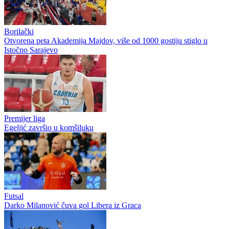
Borilački
Otvorena peta Akademija Majdov, više od 1000 gostiju stiglo u
Istočno Sarajevo
Premijer liga
Egeljić završio u komšiluku
Futsal
Darko Milanović čuva gol Libera iz Graca