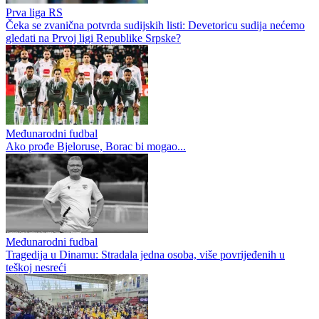
Prva liga RS
Čeka se zvanična potvrda sudijskih listi: Devetoricu sudija nećemo
gledati na Prvoj ligi Republike Srpske?
Međunarodni fudbal
Ako prođe Bjeloruse, Borac bi mogao...
Međunarodni fudbal
Tragedija u Dinamu: Stradala jedna osoba, više povrijeđenih u
teškoj nesreći