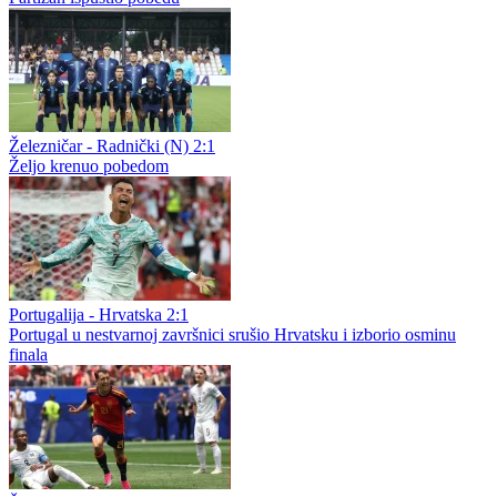
Železničar - Radnički (N) 2:1
Željo krenuo pobedom
Portugalija - Hrvatska 2:1
Portugal u nestvarnoj završnici srušio Hrvatsku i izborio osminu
finala