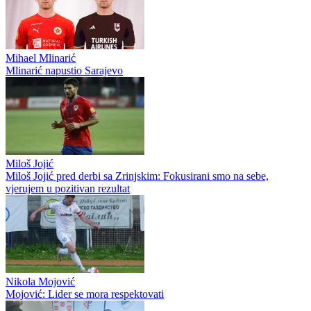
Mihael Mlinarić
Mlinarić napustio Sarajevo
Miloš Jojić
Miloš Jojić pred derbi sa Zrinjskim: Fokusirani smo na sebe,
vjerujem u pozitivan rezultat
Nikola Mojović
Mojović: Lider se mora respektovati