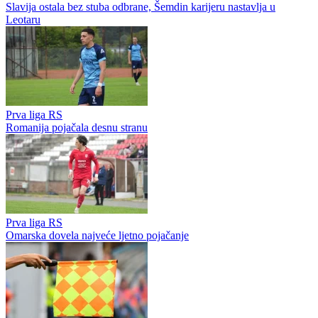
Slavija ostala bez stuba odbrane, Šemdin karijeru nastavlja u
Leotaru
Prva liga RS
Romanija pojačala desnu stranu
Prva liga RS
Omarska dovela najveće ljetno pojačanje