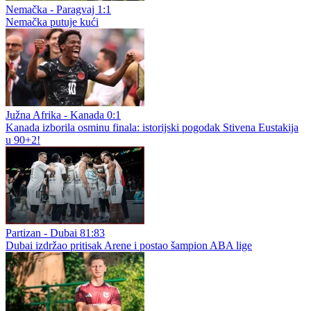
Nemačka - Paragvaj 1:1
Nemačka putuje kući
Južna Afrika - Kanada 0:1
Kanada izborila osminu finala: istorijski pogodak Stivena Eustakija
u 90+2!
Partizan - Dubai 81:83
Dubai izdržao pritisak Arene i postao šampion ABA lige