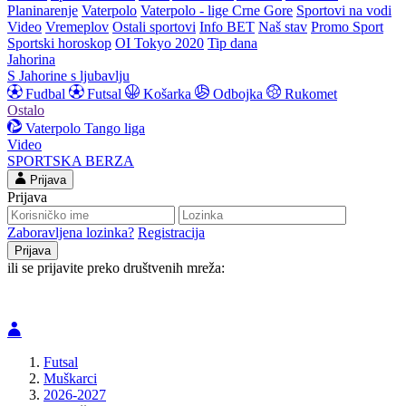
Planinarenje
Vaterpolo
Vaterpolo - lige Crne Gore
Sportovi na vodi
Video
Vremeplov
Ostali sportovi
Info BET
Naš stav
Promo Sport
Sportski horoskop
OI Tokyo 2020
Tip dana
Jahorina
S Jahorine s ljubavlju
Fudbal
Futsal
Košarka
Odbojka
Rukomet
Ostalo
Vaterpolo
Tango liga
Video
SPORTSKA BERZA
Prijava
Prijava
Zaboravljena lozinka?
Registracija
ili se prijavite preko društvenih mreža:
Futsal
Muškarci
2026-2027