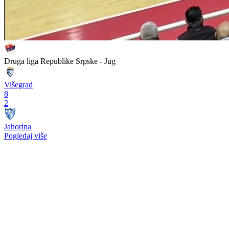
Druga liga Republike Srpske - Jug
Višegrad
8
2
Jahorina
Pogledaj više