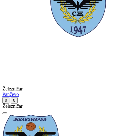
Železničar
Pančevo
0
0
Železničar