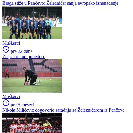
Braga stiže u Pančevo: Železničar sanja evropsko iznenađenje
Muškarci
pre 22 dana
Željo krenuo pobedom
Muškarci
pre 5 meseci
Nikola Milićević dogovorio saradnju sa Železničarom iz Pančeva