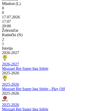
Mladost (L)
0
0
17.07.2026
17.07
20:00
Železničar
Radnički (N)
2
1
Istorija
2026-2027
2026-2027
Mozzart Bet Super liga Srbije
2025-2026
2025-2026
Mozzart Bet Super liga Srbije - Play Off
2025-2026
2025-2026
Mozzart Bet Super liga Srbije