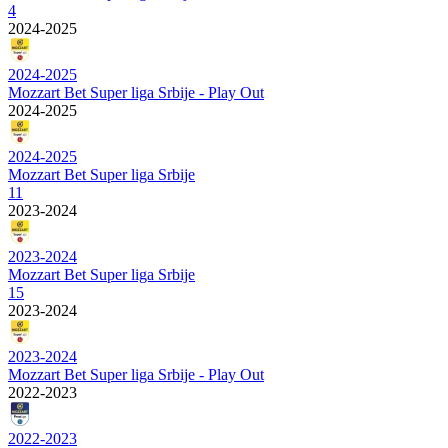
4
2024-2025
2024-2025
Mozzart Bet Super liga Srbije - Play Out
2024-2025
2024-2025
Mozzart Bet Super liga Srbije
11
2023-2024
2023-2024
Mozzart Bet Super liga Srbije
15
2023-2024
2023-2024
Mozzart Bet Super liga Srbije - Play Out
2022-2023
2022-2023