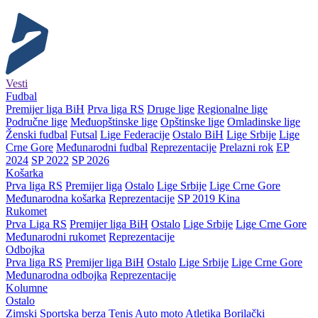
Vesti
Fudbal
Premijer liga BiH
Prva liga RS
Druge lige
Regionalne lige
Područne lige
Međuopštinske lige
Opštinske lige
Omladinske lige
Ženski fudbal
Futsal
Lige Federacije
Ostalo BiH
Lige Srbije
Lige
Crne Gore
Međunarodni fudbal
Reprezentacije
Prelazni rok
EP
2024
SP 2022
SP 2026
Košarka
Prva liga RS
Premijer liga
Ostalo
Lige Srbije
Lige Crne Gore
Međunarodna košarka
Reprezentacije
SP 2019 Kina
Rukomet
Prva Liga RS
Premijer liga BiH
Ostalo
Lige Srbije
Lige Crne Gore
Međunarodni rukomet
Reprezentacije
Odbojka
Prva liga RS
Premijer liga BiH
Ostalo
Lige Srbije
Lige Crne Gore
Međunarodna odbojka
Reprezentacije
Kolumne
Ostalo
Zimski
Sportska berza
Tenis
Auto moto
Atletika
Borilački