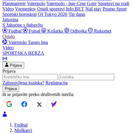
Planinarenje
Vaterpolo
Vaterpolo - lige Crne Gore
Sportovi na vodi
Video
Vremeplov
Ostali sportovi
Info BET
Naš stav
Promo Sport
Sportski horoskop
OI Tokyo 2020
Tip dana
Jahorina
S Jahorine s ljubavlju
Fudbal
Futsal
Košarka
Odbojka
Rukomet
Ostalo
Vaterpolo
Tango liga
Video
SPORTSKA BERZA
Prijava
Prijava
Zaboravljena lozinka?
Registracija
ili se prijavite preko društvenih mreža:
Fudbal
Muškarci