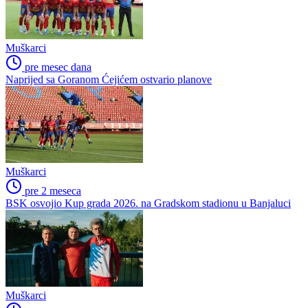
Muškarci
pre mesec dana
Naprijed sa Goranom Ćejićem ostvario planove
Muškarci
pre 2 meseca
BSK osvojio Kup grada 2026. na Gradskom stadionu u Banjaluci
Muškarci