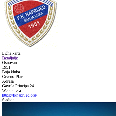
Lična karta
Detaljnije
Osnovan
1951
Boja kluba
Crveno-Plava
Adresa
Gavrila Principa 24
Web adresa
https://fknaprijed.org/
Stadion