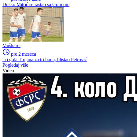
Duško Mitrić se rastao sa Goricom
Muškarci
pre 2 meseca
Tri gola Trnjana za tri boda, blistao Petrović
Pogledaj više
Video