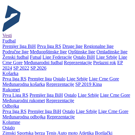
Vesti
Fudbal
Premijer liga BiH
Prva liga RS
Druge lige
Regionalne lige
Područne lige
Međuopštinske lige
Opštinske lige
Omladinske lige
Ženski fudbal
Futsal
Lige Federacije
Ostalo BiH
Lige Srbije
Lige
Crne Gore
Međunarodni fudbal
Reprezentacije
Prelazni rok
EP
2024
SP 2022
SP 2026
Košarka
Prva liga RS
Premijer liga
Ostalo
Lige Srbije
Lige Crne Gore
Međunarodna košarka
Reprezentacije
SP 2019 Kina
Rukomet
Prva Liga RS
Premijer liga BiH
Ostalo
Lige Srbije
Lige Crne Gore
Međunarodni rukomet
Reprezentacije
Odbojka
Prva liga RS
Premijer liga BiH
Ostalo
Lige Srbije
Lige Crne Gore
Međunarodna odbojka
Reprezentacije
Kolumne
Ostalo
Zimski
Sportska berza
Tenis
Auto moto
Atletika
Borilački