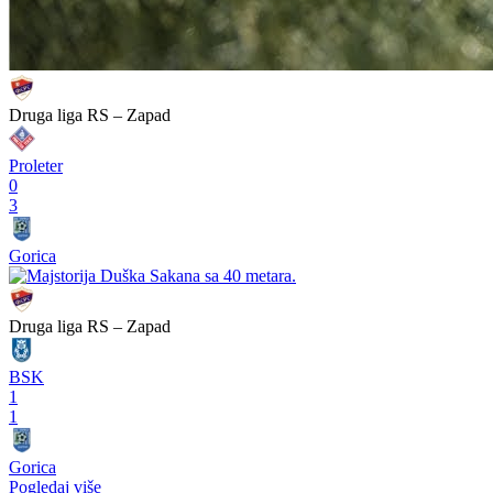
Druga liga RS – Zapad
Proleter
0
3
Gorica
Druga liga RS – Zapad
BSK
1
1
Gorica
Pogledaj više