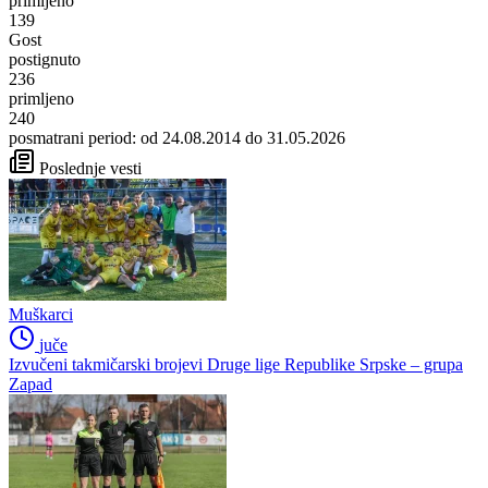
primljeno
139
Gost
postignuto
236
primljeno
240
posmatrani period: od 24.08.2014 do 31.05.2026
Poslednje vesti
Muškarci
juče
Izvučeni takmičarski brojevi Druge lige Republike Srpske – grupa
Zapad