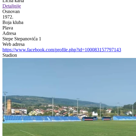
Lična karta
Detaljnije
Osnovan
1972.
Boja kluba
Plava
Adresa
Stepe Stepanovića 1
Web adresa
https://www.facebook.com/profile.php?id=100083157797143
Stadion