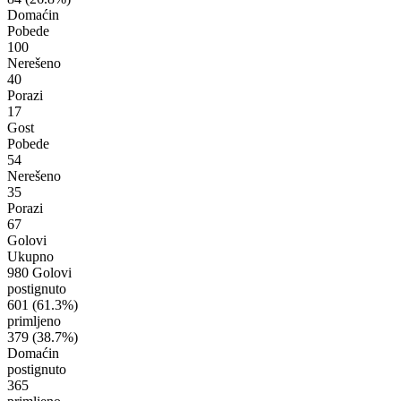
Domaćin
Pobede
100
Nerešeno
40
Porazi
17
Gost
Pobede
54
Nerešeno
35
Porazi
67
Golovi
Ukupno
980 Golovi
postignuto
601
(61.3%)
primljeno
379
(38.7%)
Domaćin
postignuto
365