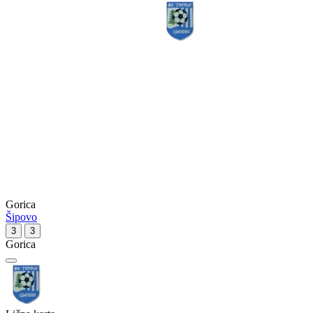
Gorica
Šipovo
3
3
Gorica