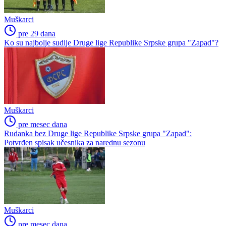
Muškarci
pre 29 dana
Ko su najbolje sudije Druge lige Republike Srpske grupa "Zapad"?
Muškarci
pre mesec dana
Rudanka bez Druge lige Republike Srpske grupa "Zapad":
Potvrđen spisak učesnika za narednu sezonu
Muškarci
pre mesec dana