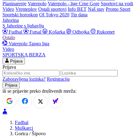
Planinarenje
Vaterpolo
Vaterpolo - lige Crne Gore
Sportovi na vodi
Video
Vremeplov
Ostali sportovi
Info BET
Naš stav
Promo Sport
Sportski horoskop
OI Tokyo 2020
Tip dana
Jahorina
S Jahorine s ljubavlju
Fudbal
Futsal
Košarka
Odbojka
Rukomet
Ostalo
Vaterpolo
Tango liga
Video
SPORTSKA BERZA
Prijava
Prijava
Zaboravljena lozinka?
Registracija
ili se prijavite preko društvenih mreža:
Fudbal
Muškarci
Gorica / Šipovo