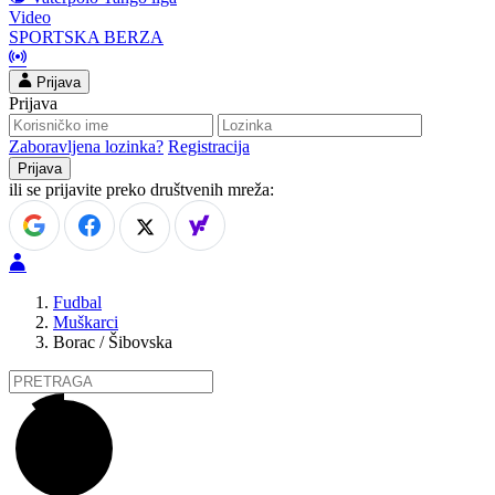
Video
SPORTSKA BERZA
Prijava
Prijava
Zaboravljena lozinka?
Registracija
ili se prijavite preko društvenih mreža:
Fudbal
Muškarci
Borac / Šibovska