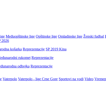
ige
Međuopštinske lige
Opštinske lige
Omladinske lige
Ženski fudbal
P 2026
rodna košarka
Reprezentacije
SP 2019 Kina
eđunarodni rukomet
Reprezentacije
đunarodna odbojka
Reprezentacije
je
Vaterpolo
Vaterpolo - lige Crne Gore
Sportovi na vodi
Video
Vremep