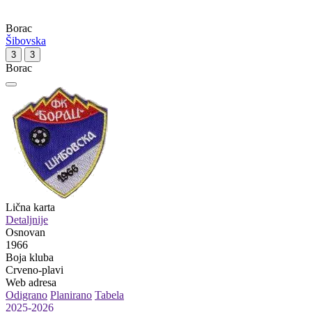
Borac
Šibovska
3
3
Borac
Lična karta
Detaljnije
Osnovan
1966
Boja kluba
Crveno-plavi
Web adresa
Odigrano
Planirano
Tabela
2025-2026