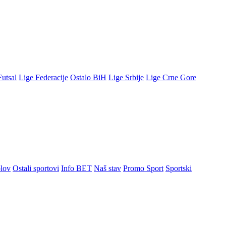
Futsal
Lige Federacije
Ostalo BiH
Lige Srbije
Lige Crne Gore
lov
Ostali sportovi
Info BET
Naš stav
Promo Sport
Sportski