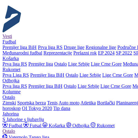
Vesti
Fudbal
Premijer liga BiH
Prva liga RS
Druge lige
Regionalne lige
Područne l
Međunarodni fudbal
Reprezentacije
Prelazni rok
EP 2024
SP 2022
S
Košarka
Prva liga RS
Premijer liga
Ostalo
Lige Srbije
Lige Crne Gore
Međuna
Rukomet
Prva Liga RS
Premijer liga BiH
Ostalo
Lige Srbije
Lige Crne Gore
M
Odbojka
Prva liga RS
Premijer liga BiH
Ostalo
Lige Srbije
Lige Crne Gore
Me
Kolumne
Ostalo
Zimski
Sportska berza
Tenis
Auto moto
Atletika
Borilački
Planinaren
horoskop
OI Tokyo 2020
Tip dana
Jahorina
S Jahorine s ljubavlju
Fudbal
Futsal
Košarka
Odbojka
Rukomet
Ostalo
Vaterpolo
Tango liga