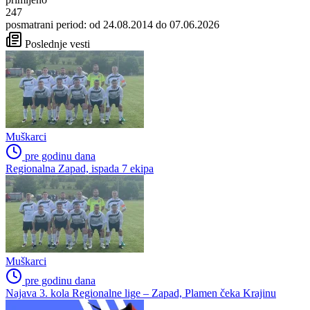
247
posmatrani period: od 24.08.2014 do 07.06.2026
Poslednje vesti
Muškarci
pre godinu dana
Regionalna Zapad, ispada 7 ekipa
Muškarci
pre godinu dana
Najava 3. kola Regionalne lige – Zapad, Plamen čeka Krajinu