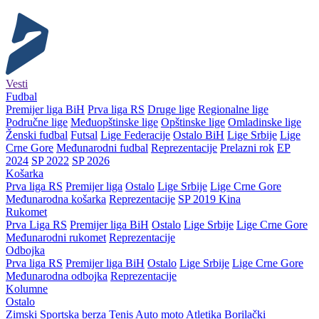
Vesti
Fudbal
Premijer liga BiH
Prva liga RS
Druge lige
Regionalne lige
Područne lige
Međuopštinske lige
Opštinske lige
Omladinske lige
Ženski fudbal
Futsal
Lige Federacije
Ostalo BiH
Lige Srbije
Lige
Crne Gore
Međunarodni fudbal
Reprezentacije
Prelazni rok
EP
2024
SP 2022
SP 2026
Košarka
Prva liga RS
Premijer liga
Ostalo
Lige Srbije
Lige Crne Gore
Međunarodna košarka
Reprezentacije
SP 2019 Kina
Rukomet
Prva Liga RS
Premijer liga BiH
Ostalo
Lige Srbije
Lige Crne Gore
Međunarodni rukomet
Reprezentacije
Odbojka
Prva liga RS
Premijer liga BiH
Ostalo
Lige Srbije
Lige Crne Gore
Međunarodna odbojka
Reprezentacije
Kolumne
Ostalo
Zimski
Sportska berza
Tenis
Auto moto
Atletika
Borilački