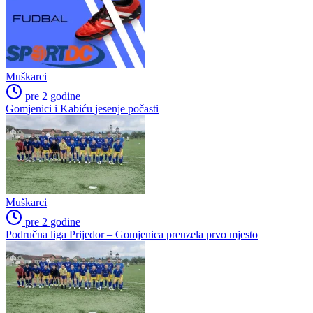
Muškarci
pre 2 godine
Gomjenici i Kabiću jesenje počasti
Muškarci
pre 2 godine
Područna liga Prijedor – Gomjenica preuzela prvo mjesto