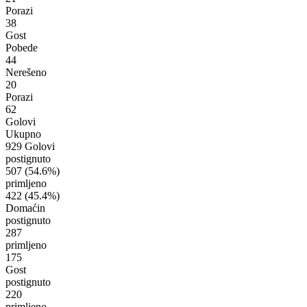
Porazi
38
Gost
Pobede
44
Nerešeno
20
Porazi
62
Golovi
Ukupno
929 Golovi
postignuto
507
(54.6%)
primljeno
422
(45.4%)
Domaćin
postignuto
287
primljeno
175
Gost
postignuto
220
primljeno