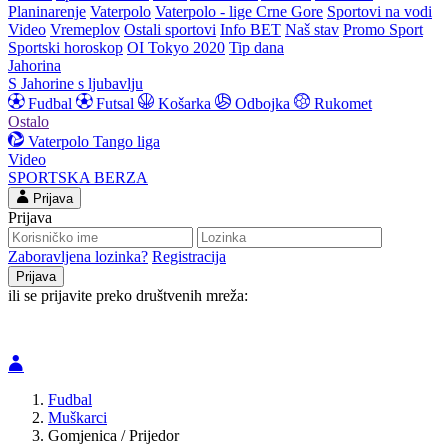
Planinarenje
Vaterpolo
Vaterpolo - lige Crne Gore
Sportovi na vodi
Video
Vremeplov
Ostali sportovi
Info BET
Naš stav
Promo Sport
Sportski horoskop
OI Tokyo 2020
Tip dana
Jahorina
S Jahorine s ljubavlju
Fudbal
Futsal
Košarka
Odbojka
Rukomet
Ostalo
Vaterpolo
Tango liga
Video
SPORTSKA BERZA
Prijava
Prijava
Zaboravljena lozinka?
Registracija
ili se prijavite preko društvenih mreža:
Fudbal
Muškarci
Gomjenica / Prijedor