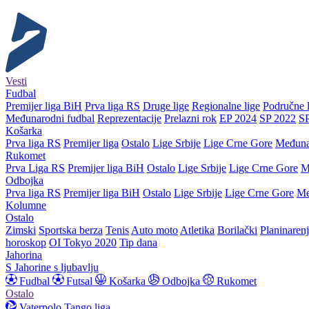
Vesti
Fudbal
Premijer liga BiH
Prva liga RS
Druge lige
Regionalne lige
Područne l
Međunarodni fudbal
Reprezentacije
Prelazni rok
EP 2024
SP 2022
S
Košarka
Prva liga RS
Premijer liga
Ostalo
Lige Srbije
Lige Crne Gore
Međuna
Rukomet
Prva Liga RS
Premijer liga BiH
Ostalo
Lige Srbije
Lige Crne Gore
M
Odbojka
Prva liga RS
Premijer liga BiH
Ostalo
Lige Srbije
Lige Crne Gore
Me
Kolumne
Ostalo
Zimski
Sportska berza
Tenis
Auto moto
Atletika
Borilački
Planinaren
horoskop
OI Tokyo 2020
Tip dana
Jahorina
S Jahorine s ljubavlju
Fudbal
Futsal
Košarka
Odbojka
Rukomet
Ostalo
Vaterpolo
Tango liga