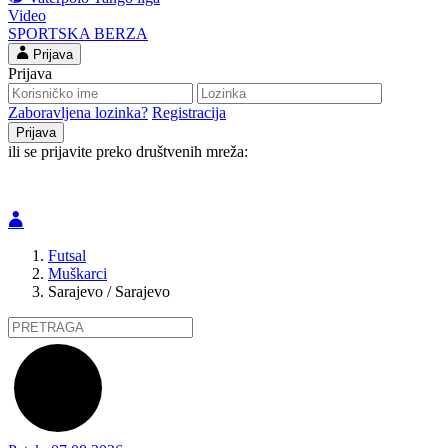
Video
SPORTSKA BERZA
Prijava
Prijava
Zaboravljena lozinka?
Registracija
ili se prijavite preko društvenih mreža:
Futsal
Muškarci
Sarajevo / Sarajevo