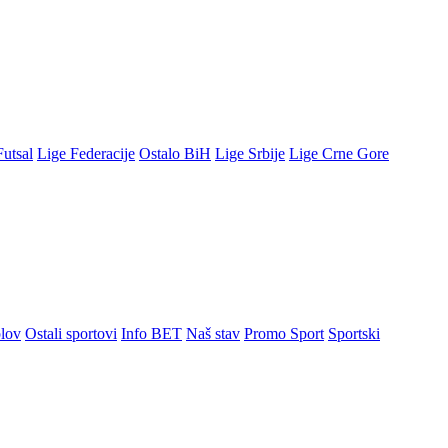
Futsal
Lige Federacije
Ostalo BiH
Lige Srbije
Lige Crne Gore
lov
Ostali sportovi
Info BET
Naš stav
Promo Sport
Sportski