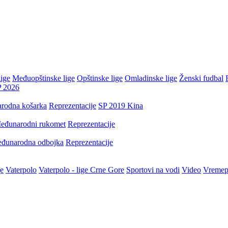
ige
Međuopštinske lige
Opštinske lige
Omladinske lige
Ženski fudbal
P 2026
rodna košarka
Reprezentacije
SP 2019 Kina
eđunarodni rukomet
Reprezentacije
đunarodna odbojka
Reprezentacije
je
Vaterpolo
Vaterpolo - lige Crne Gore
Sportovi na vodi
Video
Vremep