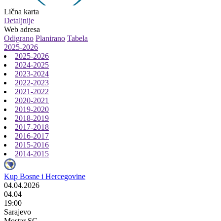
Lična karta
Detaljnije
Web adresa
Odigrano
Planirano
Tabela
2025-2026
2025-2026
2024-2025
2023-2024
2022-2023
2021-2022
2020-2021
2019-2020
2018-2019
2017-2018
2016-2017
2015-2016
2014-2015
Kup Bosne i Hercegovine
04.04.2026
04.04
19:00
Sarajevo
Mostar SG