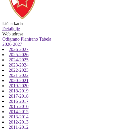
Lična karta
Detaljnije
Web adresa
Odigrano
Planirano
Tabela
2026-2027
2026-2027
2025-2026
2024-2025
2023-2024
2022-2023
2021-2022
2020-2021
2019-2020
2018-2019
2017-2018
2016-2017
2015-2016
2014-2015
2013-2014
2012-2013
2011-2012