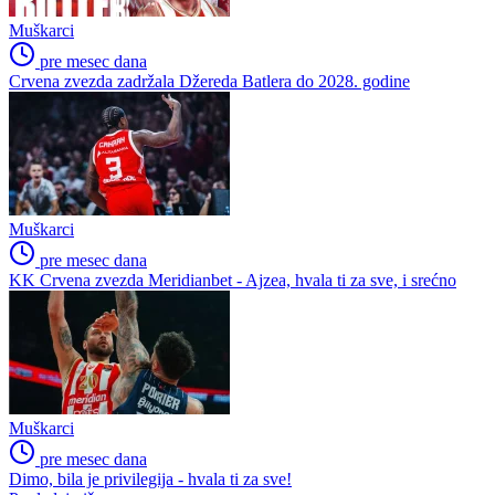
Muškarci
pre mesec dana
Crvena zvezda zadržala Džereda Batlera do 2028. godine
Muškarci
pre mesec dana
KK Crvena zvezda Meridianbet - Ajzea, hvala ti za sve, i srećno
Muškarci
pre mesec dana
Dimo, bila je privilegija - hvala ti za sve!