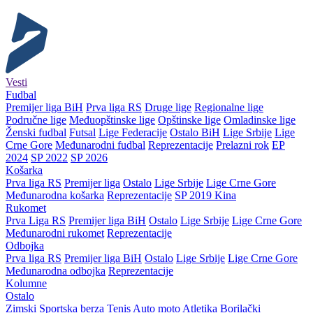
Vesti
Fudbal
Premijer liga BiH
Prva liga RS
Druge lige
Regionalne lige
Područne lige
Međuopštinske lige
Opštinske lige
Omladinske lige
Ženski fudbal
Futsal
Lige Federacije
Ostalo BiH
Lige Srbije
Lige
Crne Gore
Međunarodni fudbal
Reprezentacije
Prelazni rok
EP
2024
SP 2022
SP 2026
Košarka
Prva liga RS
Premijer liga
Ostalo
Lige Srbije
Lige Crne Gore
Međunarodna košarka
Reprezentacije
SP 2019 Kina
Rukomet
Prva Liga RS
Premijer liga BiH
Ostalo
Lige Srbije
Lige Crne Gore
Međunarodni rukomet
Reprezentacije
Odbojka
Prva liga RS
Premijer liga BiH
Ostalo
Lige Srbije
Lige Crne Gore
Međunarodna odbojka
Reprezentacije
Kolumne
Ostalo
Zimski
Sportska berza
Tenis
Auto moto
Atletika
Borilački