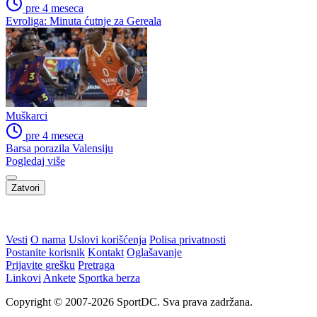
pre 4 meseca
Evroliga: Minuta ćutnje za Gereala
Muškarci
pre 4 meseca
Barsa porazila Valensiju
Pogledaj više
Zatvori
Vesti
O nama
Uslovi korišćenja
Polisa privatnosti
Postanite korisnik
Kontakt
Oglašavanje
Prijavite grešku
Pretraga
Linkovi
Ankete
Sportka berza
Copyright © 2007-2026 SportDC. Sva prava zadržana.