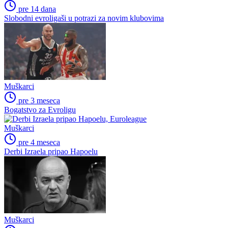
pre 14 dana
Slobodni evroligaši u potrazi za novim klubovima
Muškarci
pre 3 meseca
Bogatstvo za Evroligu
Muškarci
pre 4 meseca
Derbi Izraela pripao Hapoelu
Muškarci