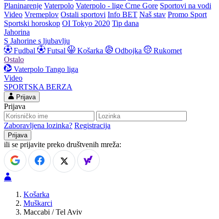
Planinarenje
Vaterpolo
Vaterpolo - lige Crne Gore
Sportovi na vodi
Video
Vremeplov
Ostali sportovi
Info BET
Naš stav
Promo Sport
Sportski horoskop
OI Tokyo 2020
Tip dana
Jahorina
S Jahorine s ljubavlju
Fudbal
Futsal
Košarka
Odbojka
Rukomet
Ostalo
Vaterpolo
Tango liga
Video
SPORTSKA BERZA
Prijava
Prijava
Zaboravljena lozinka?
Registracija
ili se prijavite preko društvenih mreža:
Košarka
Muškarci
Maccabi / Tel Aviv