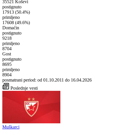
35521 Koševi
postignuto
17913
(50.4%)
primljeno
17608
(49.6%)
Domaćin
postignuto
9218
primljeno
8704
Gost
postignuto
8695
primljeno
8904
posmatrani period: od 01.10.2011 do 16.04.2026
Poslednje vesti
Muškarci