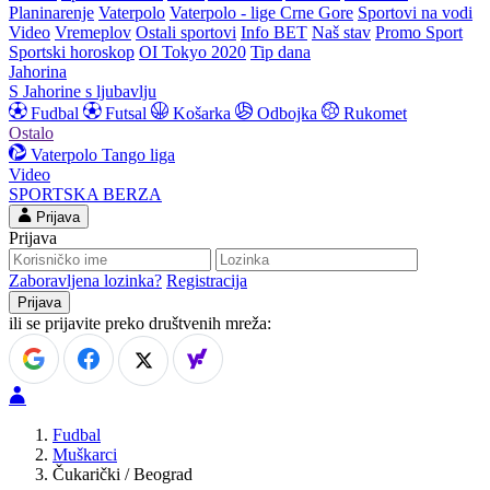
Planinarenje
Vaterpolo
Vaterpolo - lige Crne Gore
Sportovi na vodi
Video
Vremeplov
Ostali sportovi
Info BET
Naš stav
Promo Sport
Sportski horoskop
OI Tokyo 2020
Tip dana
Jahorina
S Jahorine s ljubavlju
Fudbal
Futsal
Košarka
Odbojka
Rukomet
Ostalo
Vaterpolo
Tango liga
Video
SPORTSKA BERZA
Prijava
Prijava
Zaboravljena lozinka?
Registracija
ili se prijavite preko društvenih mreža:
Fudbal
Muškarci
Čukarički / Beograd