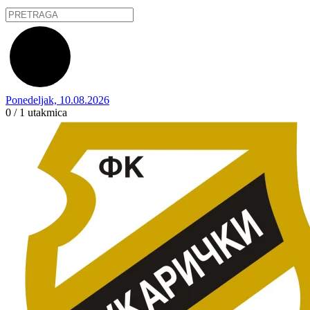
Ponedeljak, 10.08.2026
0 / 1
utakmica