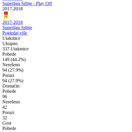
Superliga Srbije - Play Off
2017-2018
2017-2018
Superliga Srbije
Pogledaj više
Utakmice
Ukupno
337 Utakmice
Pobede
149
(44.2%)
Nerešeno
94
(27.9%)
Porazi
94
(27.9%)
Domaćin
Pobede
96
Nerešeno
42
Porazi
32
Gost
Pobede