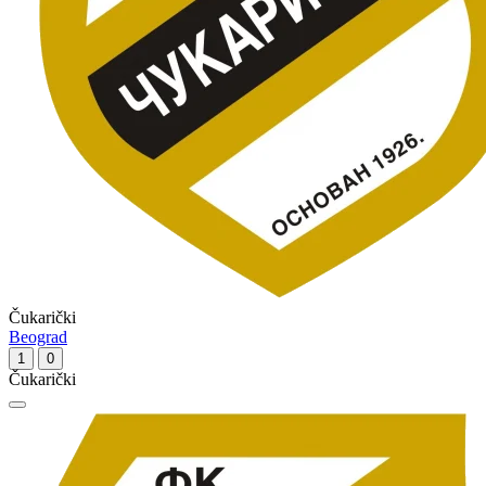
Čukarički
Beograd
1
0
Čukarički