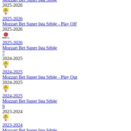
2025-2026
2025-2026
Mozzart Bet Super liga Srbije - Play Off
2025-2026
2025-2026
Mozzart Bet Super liga Srbije
7
2024-2025
2024-2025
Mozzart Bet Super liga Srbije - Play Out
2024-2025
2024-2025
Mozzart Bet Super liga Srbije
9
2023-2024
2023-2024
Mozzart Bet Super liga Srbije