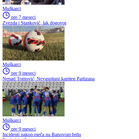
Muškarci
pre 7 meseci
Zvezda i Stanković, lak dogovor
Muškarci
pre 9 meseci
Nenad Tomović; Nevaspitani kapiten Partizana
Muškarci
pre 9 meseci
Incidenti nakon meča na Banovom brdu