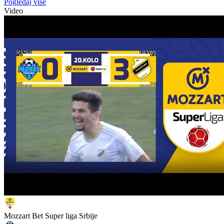
Pogledaj više
Video
Mozzart Bet Super liga Srbije