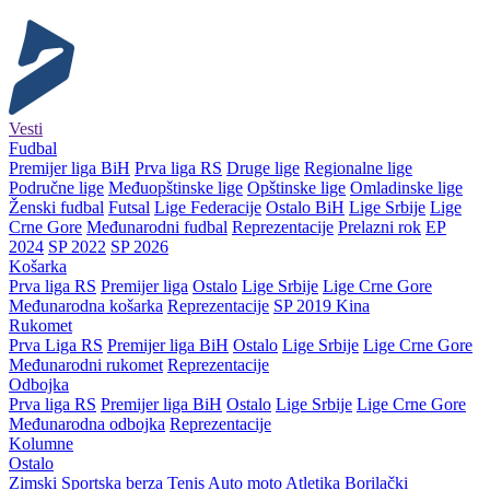
Vesti
Fudbal
Premijer liga BiH
Prva liga RS
Druge lige
Regionalne lige
Područne lige
Međuopštinske lige
Opštinske lige
Omladinske lige
Ženski fudbal
Futsal
Lige Federacije
Ostalo BiH
Lige Srbije
Lige
Crne Gore
Međunarodni fudbal
Reprezentacije
Prelazni rok
EP
2024
SP 2022
SP 2026
Košarka
Prva liga RS
Premijer liga
Ostalo
Lige Srbije
Lige Crne Gore
Međunarodna košarka
Reprezentacije
SP 2019 Kina
Rukomet
Prva Liga RS
Premijer liga BiH
Ostalo
Lige Srbije
Lige Crne Gore
Međunarodni rukomet
Reprezentacije
Odbojka
Prva liga RS
Premijer liga BiH
Ostalo
Lige Srbije
Lige Crne Gore
Međunarodna odbojka
Reprezentacije
Kolumne
Ostalo
Zimski
Sportska berza
Tenis
Auto moto
Atletika
Borilački