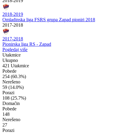
2018-2019
2018-2019
Omladinska liga FSRS grupa Zapad pioniri 2018
2017-2018
2017-2018
Pionirska liga RS - Zapad
Pogledaj više
Utakmice
Ukupno
421 Utakmice
Pobede
254
(60.3%)
Nerešeno
59
(14.0%)
Porazi
108
(25.7%)
Domaćin
Pobede
148
Nerešeno
27
Porazi