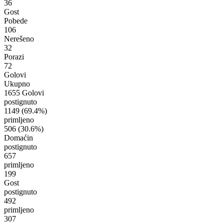
36
Gost
Pobede
106
Nerešeno
32
Porazi
72
Golovi
Ukupno
1655 Golovi
postignuto
1149
(69.4%)
primljeno
506
(30.6%)
Domaćin
postignuto
657
primljeno
199
Gost
postignuto
492
primljeno
307