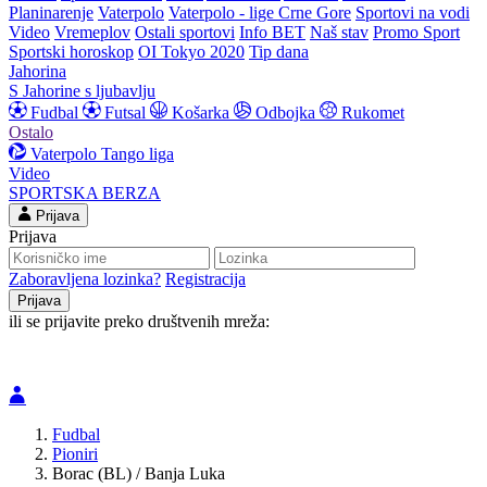
Planinarenje
Vaterpolo
Vaterpolo - lige Crne Gore
Sportovi na vodi
Video
Vremeplov
Ostali sportovi
Info BET
Naš stav
Promo Sport
Sportski horoskop
OI Tokyo 2020
Tip dana
Jahorina
S Jahorine s ljubavlju
Fudbal
Futsal
Košarka
Odbojka
Rukomet
Ostalo
Vaterpolo
Tango liga
Video
SPORTSKA BERZA
Prijava
Prijava
Zaboravljena lozinka?
Registracija
ili se prijavite preko društvenih mreža:
Fudbal
Pioniri
Borac (BL) / Banja Luka