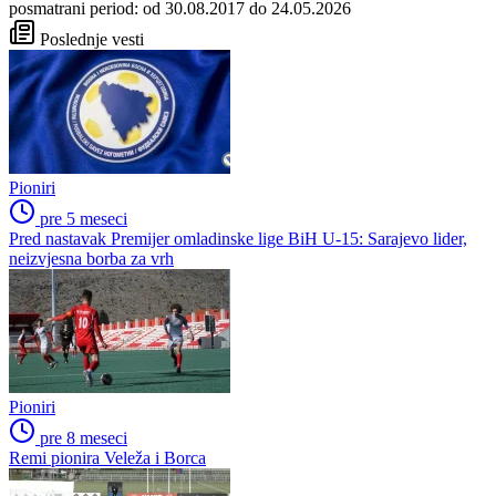
posmatrani period: od 30.08.2017 do 24.05.2026
Poslednje vesti
Pioniri
pre 5 meseci
Pred nastavak Premijer omladinske lige BiH U-15: Sarajevo lider,
neizvjesna borba za vrh
Pioniri
pre 8 meseci
Remi pionira Veleža i Borca