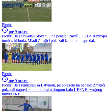
Pioniri
pre 9 meseci
Pioniri BiH savladali Sloveniju na penale i završili UEFA Razvojni
turnir s tri boda: Mladi Zmajići pokazali karakter i napredak
Pioniri
pre 9 meseci
Pioniri BiH remizirali sa Latvijom, pa poraženi na penale: Zmajići
pokazali napredak i borbenost u drugom kolu UEFA Razvojnog
turnira U-15