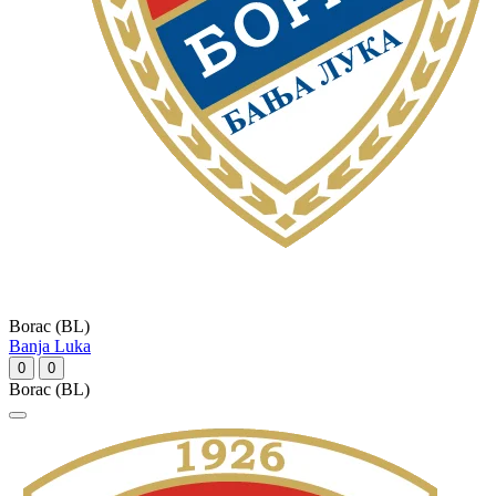
Borac (BL)
Banja Luka
0
0
Borac (BL)