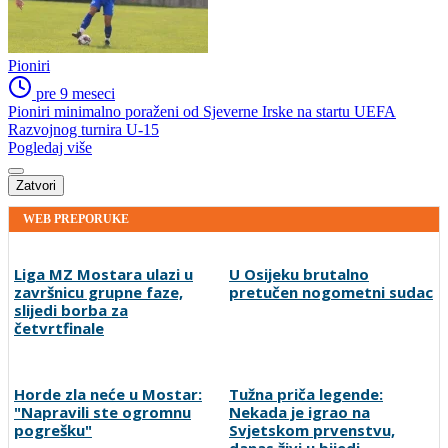
Pioniri
pre 9 meseci
Pioniri minimalno poraženi od Sjeverne Irske na startu UEFA
Razvojnog turnira U-15
Pogledaj više
Zatvori
WEB PREPORUKE
Liga MZ Mostara ulazi u
U Osijeku brutalno
završnicu grupne faze,
pretučen nogometni sudac
slijedi borba za
četvrtfinale