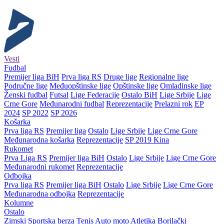
Vesti
Fudbal
Premijer liga BiH
Prva liga RS
Druge lige
Regionalne lige
Područne lige
Međuopštinske lige
Opštinske lige
Omladinske lige
Ženski fudbal
Futsal
Lige Federacije
Ostalo BiH
Lige Srbije
Lige
Crne Gore
Međunarodni fudbal
Reprezentacije
Prelazni rok
EP
2024
SP 2022
SP 2026
Košarka
Prva liga RS
Premijer liga
Ostalo
Lige Srbije
Lige Crne Gore
Međunarodna košarka
Reprezentacije
SP 2019 Kina
Rukomet
Prva Liga RS
Premijer liga BiH
Ostalo
Lige Srbije
Lige Crne Gore
Međunarodni rukomet
Reprezentacije
Odbojka
Prva liga RS
Premijer liga BiH
Ostalo
Lige Srbije
Lige Crne Gore
Međunarodna odbojka
Reprezentacije
Kolumne
Ostalo
Zimski
Sportska berza
Tenis
Auto moto
Atletika
Borilački