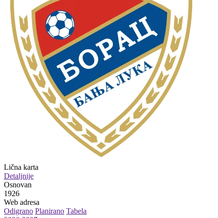
Lična karta
Detaljnije
Osnovan
1926
Web adresa
Odigrano
Planirano
Tabela