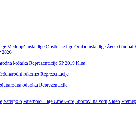
ige
Međuopštinske lige
Opštinske lige
Omladinske lige
Ženski fudbal
P 2026
rodna košarka
Reprezentacije
SP 2019 Kina
eđunarodni rukomet
Reprezentacije
đunarodna odbojka
Reprezentacije
je
Vaterpolo
Vaterpolo - lige Crne Gore
Sportovi na vodi
Video
Vremep