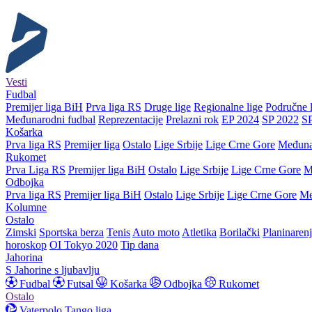
Vesti
Fudbal
Premijer liga BiH
Prva liga RS
Druge lige
Regionalne lige
Područne l
Međunarodni fudbal
Reprezentacije
Prelazni rok
EP 2024
SP 2022
S
Košarka
Prva liga RS
Premijer liga
Ostalo
Lige Srbije
Lige Crne Gore
Međuna
Rukomet
Prva Liga RS
Premijer liga BiH
Ostalo
Lige Srbije
Lige Crne Gore
M
Odbojka
Prva liga RS
Premijer liga BiH
Ostalo
Lige Srbije
Lige Crne Gore
Me
Kolumne
Ostalo
Zimski
Sportska berza
Tenis
Auto moto
Atletika
Borilački
Planinaren
horoskop
OI Tokyo 2020
Tip dana
Jahorina
S Jahorine s ljubavlju
Fudbal
Futsal
Košarka
Odbojka
Rukomet
Ostalo
Vaterpolo
Tango liga