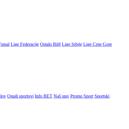
Futsal
Lige Federacije
Ostalo BiH
Lige Srbije
Lige Crne Gore
lov
Ostali sportovi
Info BET
Naš stav
Promo Sport
Sportski