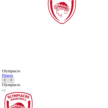
Olympiacos
Piraeus
0
0
Olympiacos