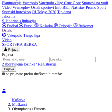
Planinarenje
Vaterpolo
Vaterpolo - lige Crne Gore
Sportovi na vodi
Video
Vremeplov
Ostali sportovi
Info BET
Naš stav
Promo Sport
Sportski horoskop
OI Tokyo 2020
Tip dana
Jahorina
S Jahorine s ljubavlju
Fudbal
Futsal
Košarka
Odbojka
Rukomet
Ostalo
Vaterpolo
Tango liga
Video
SPORTSKA BERZA
Prijava
Prijava
Zaboravljena lozinka?
Registracija
ili se prijavite preko društvenih mreža:
Košarka
Muškarci
Olympiacos / Piraeus