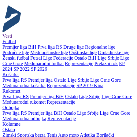
Vesti
Fudbal
Premijer liga BiH
Prva liga RS
Druge lige
Regionalne lige
Područne lige
Međuopštinske lige
Opštinske lige
Omladinske lige
Ženski fudbal
Futsal
Lige Federacije
Ostalo BiH
Lige Srbije
Lige
Crne Gore
Međunarodni fudbal
Reprezentacije
Prelazni rok
EP
2024
SP 2022
SP 2026
Košarka
Prva liga RS
Premijer liga
Ostalo
Lige Srbije
Lige Crne Gore
Međunarodna košarka
Reprezentacije
SP 2019 Kina
Rukomet
Prva Liga RS
Premijer liga BiH
Ostalo
Lige Srbije
Lige Crne Gore
Međunarodni rukomet
Reprezentacije
Odbojka
Prva liga RS
Premijer liga BiH
Ostalo
Lige Srbije
Lige Crne Gore
Međunarodna odbojka
Reprezentacije
Kolumne
Ostalo
Zimski
Sportska berza
Tenis
Auto moto
Atletika
Borilački