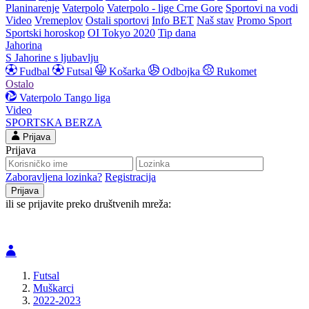
Planinarenje
Vaterpolo
Vaterpolo - lige Crne Gore
Sportovi na vodi
Video
Vremeplov
Ostali sportovi
Info BET
Naš stav
Promo Sport
Sportski horoskop
OI Tokyo 2020
Tip dana
Jahorina
S Jahorine s ljubavlju
Fudbal
Futsal
Košarka
Odbojka
Rukomet
Ostalo
Vaterpolo
Tango liga
Video
SPORTSKA BERZA
Prijava
Prijava
Zaboravljena lozinka?
Registracija
ili se prijavite preko društvenih mreža:
Futsal
Muškarci
2022-2023