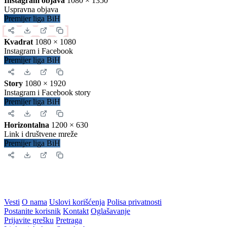
Instagram objava
1080 × 1350
Uspravna objava
Premijer liga BiH
Kvadrat
1080 × 1080
Instagram i Facebook
Premijer liga BiH
Story
1080 × 1920
Instagram i Facebook story
Premijer liga BiH
Horizontalna
1200 × 630
Link i društvene mreže
Premijer liga BiH
Vesti
O nama
Uslovi korišćenja
Polisa privatnosti
Postanite korisnik
Kontakt
Oglašavanje
Prijavite grešku
Pretraga