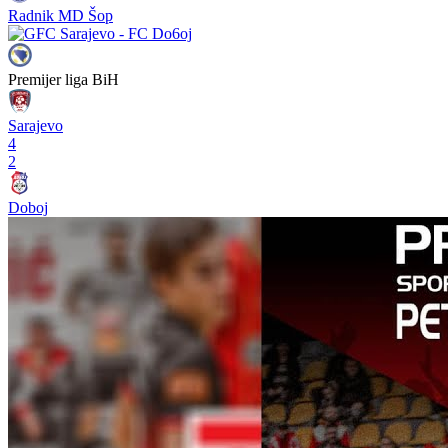
Radnik MD Šop
Premijer liga BiH
Sarajevo
4
2
Doboj