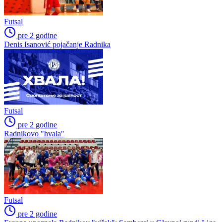
Futsal
pre 2 godine
Denis Isanović pojačanje Radnika
Futsal
pre 2 godine
Radnikovo "hvala"
Futsal
pre 2 godine