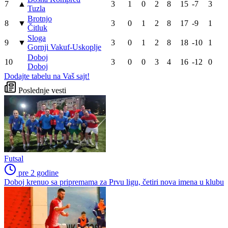
7
▲
3
1
0
2
8
15
-7
3
Tuzla
Brotnjo
8
▼
3
0
1
2
8
17
-9
1
Čitluk
Sloga
9
▼
3
0
1
2
8
18
-10
1
Gornji Vakuf-Uskoplje
Doboj
10
3
0
0
3
4
16
-12
0
Doboj
Dodajte tabelu na Vaš sajt!
Poslednje vesti
Futsal
pre 2 godine
Doboj krenuo sa pripremama za Prvu ligu, četiri nova imena u klubu