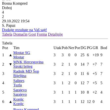
Bosna Kompred
Doboj
4
2
29.10.2022 19:54
S. Papaz
Dodajte rezultate na Vaš sajt!
Tabela
Domaćin
Gost
Forma
Detaljnije
Tabela
Poz
Tim
Utak
Pob
Ner
Por
DG
PG
GR
Bod
Mostar SG
1
▲
3
3
0
0
25
6
+19
9
Mostar
MNK Hercegovina
2
▼
3
2
1
0
14
7
+7
7
Široki brijeg
Radnik MD Šop
3
3
2
1
0
11
6
+5
7
Bijeljina
Salines
4
3
1
2
0
12
7
+5
5
Tuzla
Sarajevo
5
3
1
1
1
10
8
+2
4
Sarajevo
Konjic
6
▲
3
1
1
1
12
12
0
4
Konjic
Bosna Kompred