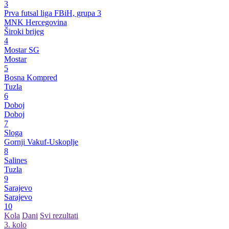
3
Prva futsal liga FBiH, grupa 3
MNK Hercegovina
Široki brijeg
4
Mostar SG
Mostar
5
Bosna Kompred
Tuzla
6
Doboj
Doboj
7
Sloga
Gornji Vakuf-Uskoplje
8
Salines
Tuzla
9
Sarajevo
Sarajevo
10
Kola
Dani
Svi rezultati
3. kolo