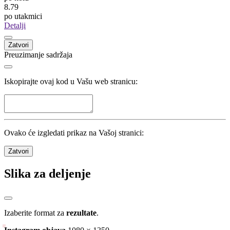
8.79
po utakmici
Detalji
Zatvori
Preuzimanje sadržaja
Iskopirajte ovaj kod u Vašu web stranicu:
Ovako će izgledati prikaz na Vašoj stranici:
Zatvori
Slika za deljenje
Izaberite format za
rezultate
.