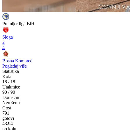
Premijer liga BiH
Sloga
2
4
Bosna Kompred
Pogledaj više
Statistika
Kola
18
/
18
Utakmice
90
/
90
Domaćin
Nerešeno
Gost
791
golovi
43.94
po kolu