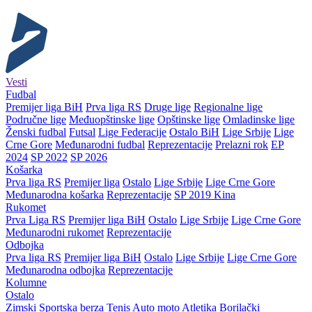
Vesti
Fudbal
Premijer liga BiH
Prva liga RS
Druge lige
Regionalne lige
Područne lige
Međuopštinske lige
Opštinske lige
Omladinske lige
Ženski fudbal
Futsal
Lige Federacije
Ostalo BiH
Lige Srbije
Lige
Crne Gore
Međunarodni fudbal
Reprezentacije
Prelazni rok
EP
2024
SP 2022
SP 2026
Košarka
Prva liga RS
Premijer liga
Ostalo
Lige Srbije
Lige Crne Gore
Međunarodna košarka
Reprezentacije
SP 2019 Kina
Rukomet
Prva Liga RS
Premijer liga BiH
Ostalo
Lige Srbije
Lige Crne Gore
Međunarodni rukomet
Reprezentacije
Odbojka
Prva liga RS
Premijer liga BiH
Ostalo
Lige Srbije
Lige Crne Gore
Međunarodna odbojka
Reprezentacije
Kolumne
Ostalo
Zimski
Sportska berza
Tenis
Auto moto
Atletika
Borilački