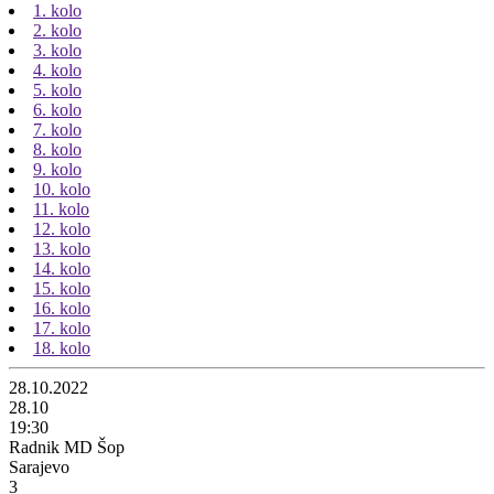
1. kolo
2. kolo
3. kolo
4. kolo
5. kolo
6. kolo
7. kolo
8. kolo
9. kolo
10. kolo
11. kolo
12. kolo
13. kolo
14. kolo
15. kolo
16. kolo
17. kolo
18. kolo
28.10.2022
28.10
19:30
Radnik MD Šop
Sarajevo
3