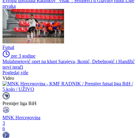
Evropa upoznala Radnikov "višak": Semberci u Glavnoj rundi Lige
prvaka
Futsal
pre 3 godine
Mulahmetović opet na klupi Sarajeva, Ikonić, Debelnogić i Handžić
novi igrači
Pogledaj više
Video
Premijer liga BiH
MNK Hercegovina
3
6