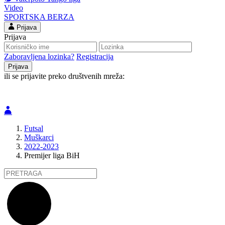
Video
SPORTSKA BERZA
Prijava
Prijava
Zaboravljena lozinka?
Registracija
ili se prijavite preko društvenih mreža:
Futsal
Muškarci
2022-2023
Premijer liga BiH