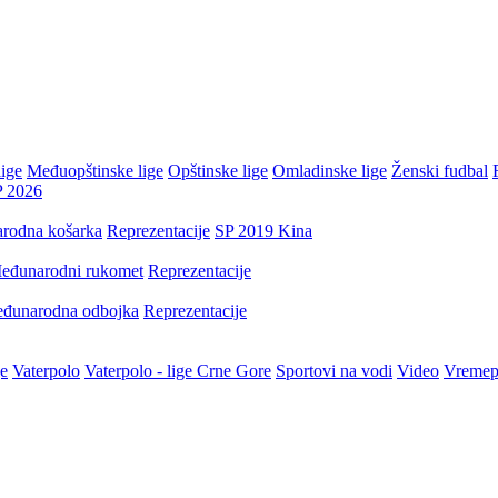
ige
Međuopštinske lige
Opštinske lige
Omladinske lige
Ženski fudbal
P 2026
rodna košarka
Reprezentacije
SP 2019 Kina
eđunarodni rukomet
Reprezentacije
đunarodna odbojka
Reprezentacije
je
Vaterpolo
Vaterpolo - lige Crne Gore
Sportovi na vodi
Video
Vremep