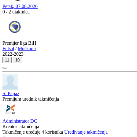
Petak, 07.08.2026
0 / 2
utakmica
Premijer liga BiH
Futsal
/
Muškarci
2022-2023
11
10
S. Papaz
Premijum urednik takmičenja
Administrator DC
Kreator takmičenja
Takmičenje uređuje
4
korisnika
Uređivanje takmičenja