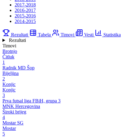
2017-2018
2016-2017
2015-2016
2014-2015
Rezultati
Tabela
Timovi
Vesti
Statistika
Rezultati
Timovi
Brotnjo
Čitluk
1
Radnik MD Šop
Bijeljina
2
Konjic
Konjic
3
Prva futsal liga FBiH, grupa 3
MNK Hercegovina
Široki brijeg
4
Mostar SG
Mostar
5