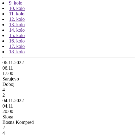
9. kolo
10. kolo
11. kolo
12. kolo
13. kolo
14. kolo
15. kolo
16. kolo
17. kolo
18. kolo
06.11.2022
06.11
17:00
Sarajevo
Doboj
4
2
04.11.2022
04.11
20:00
Sloga
Bosna Kompred
2
4