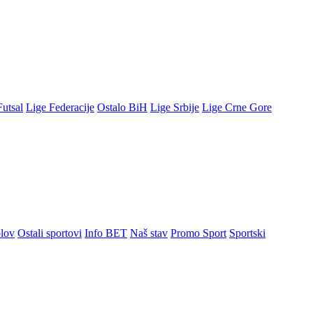
Futsal
Lige Federacije
Ostalo BiH
Lige Srbije
Lige Crne Gore
lov
Ostali sportovi
Info BET
Naš stav
Promo Sport
Sportski