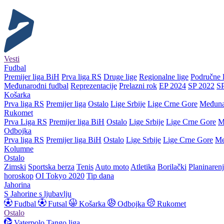
Vesti
Fudbal
Premijer liga BiH
Prva liga RS
Druge lige
Regionalne lige
Područne l
Međunarodni fudbal
Reprezentacije
Prelazni rok
EP 2024
SP 2022
S
Košarka
Prva liga RS
Premijer liga
Ostalo
Lige Srbije
Lige Crne Gore
Međuna
Rukomet
Prva Liga RS
Premijer liga BiH
Ostalo
Lige Srbije
Lige Crne Gore
M
Odbojka
Prva liga RS
Premijer liga BiH
Ostalo
Lige Srbije
Lige Crne Gore
Me
Kolumne
Ostalo
Zimski
Sportska berza
Tenis
Auto moto
Atletika
Borilački
Planinaren
horoskop
OI Tokyo 2020
Tip dana
Jahorina
S Jahorine s ljubavlju
Fudbal
Futsal
Košarka
Odbojka
Rukomet
Ostalo
Vaterpolo
Tango liga