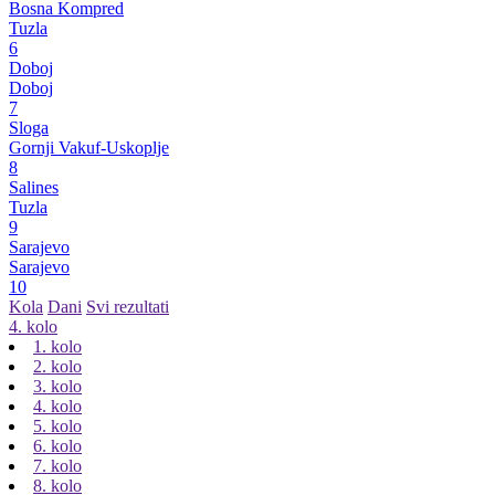
Bosna Kompred
Tuzla
6
Doboj
Doboj
7
Sloga
Gornji Vakuf-Uskoplje
8
Salines
Tuzla
9
Sarajevo
Sarajevo
10
Kola
Dani
Svi rezultati
4. kolo
1. kolo
2. kolo
3. kolo
4. kolo
5. kolo
6. kolo
7. kolo
8. kolo