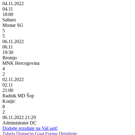
04.11.2022
04.11
18:00
Salines
Mostar SG
5
5
06.11.2022
06.11
19:30
Brotnjo
MNK Hercegovina
4
2
02.11.2022
02.11
21:00
Radnik MD Šop
Konjic
8
2
06.11.2022 21:29
Administrator DC
Dodajte rezultate na Vaš sajt!
Tabela
Domaćin
Gost
Forma
Detaljnije