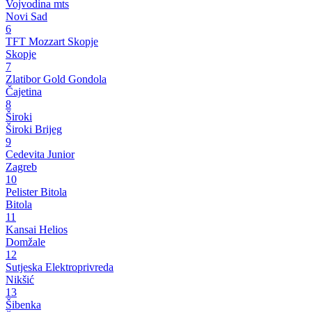
Vojvodina mts
Novi Sad
6
TFT Mozzart Skopje
Skopje
7
Zlatibor Gold Gondola
Čajetina
8
Široki
Široki Brijeg
9
Cedevita Junior
Zagreb
10
Pelister Bitola
Bitola
11
Kansai Helios
Domžale
12
Sutjeska Elektroprivreda
Nikšić
13
Šibenka