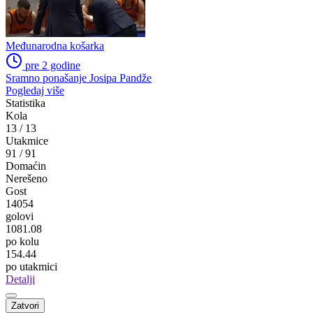
Međunarodna košarka
pre 2 godine
Sramno ponašanje Josipa Pandže
Pogledaj više
Statistika
Kola
13
/
13
Utakmice
91
/
91
Domaćin
Nerešeno
Gost
14054
golovi
1081.08
po kolu
154.44
po utakmici
Detalji
Zatvori