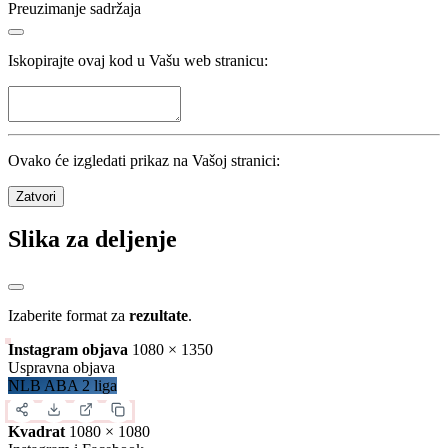
Preuzimanje sadržaja
Iskopirajte ovaj kod u Vašu web stranicu:
Ovako će izgledati prikaz na Vašoj stranici:
Zatvori
Slika za deljenje
Izaberite format za
rezultate
.
Instagram objava
1080 × 1350
Uspravna objava
NLB ABA 2 liga
Kvadrat
1080 × 1080