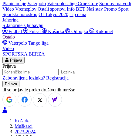
Planinarenje
Vaterpolo
Vaterpolo - lige Crne Gore
Sportovi na vodi
Video
Vremeplov
Ostali sportovi
Info BET
Naš stav
Promo Sport
Sportski horoskop
OI Tokyo 2020
Tip dana
Jahorina
S Jahorine s ljubavlju
Fudbal
Futsal
Košarka
Odbojka
Rukomet
Ostalo
Vaterpolo
Tango liga
Video
SPORTSKA BERZA
Prijava
Prijava
Zaboravljena lozinka?
Registracija
ili se prijavite preko društvenih mreža:
Košarka
Muškarci
2023-2024