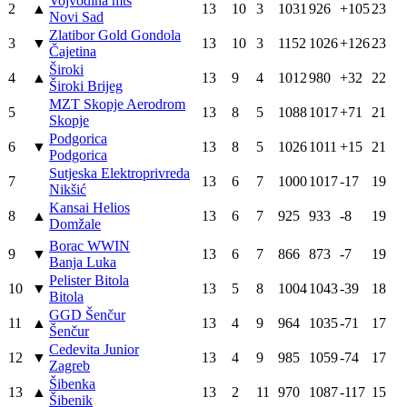
Vojvodina mts
2
▲
13
10
3
1031
926
+105
23
Novi Sad
Zlatibor Gold Gondola
3
▼
13
10
3
1152
1026
+126
23
Čajetina
Široki
4
▲
13
9
4
1012
980
+32
22
Široki Brijeg
MZT Skopje Aerodrom
5
13
8
5
1088
1017
+71
21
Skopje
Podgorica
6
▼
13
8
5
1026
1011
+15
21
Podgorica
Sutjeska Elektroprivreda
7
13
6
7
1000
1017
-17
19
Nikšić
Kansai Helios
8
▲
13
6
7
925
933
-8
19
Domžale
Borac WWIN
9
▼
13
6
7
866
873
-7
19
Banja Luka
Pelister Bitola
10
▼
13
5
8
1004
1043
-39
18
Bitola
GGD Šenčur
11
▲
13
4
9
964
1035
-71
17
Šenčur
Cedevita Junior
12
▼
13
4
9
985
1059
-74
17
Zagreb
Šibenka
13
▲
13
2
11
970
1087
-117
15
Šibenik