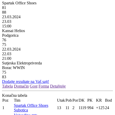
Spartak Office Shoes
81
88
23.03.2024
23.03
15:00
Kansai Helios
Podgorica
76
75
22.03.2024
22.03
21:00
Sutjeska Elektroprivreda
Borac WWIN
75
83
Dodajte rezultate na Vaš sajt!
Tabela
Domaćin
Gost
Forma
Detaljnije
Konačna tabela
Poz
Tim
Utak
Pob
Por
DK
PK
KR
Bod
Spartak Office Shoes
1
13
11
2
1119
994
+125
24
Subotica