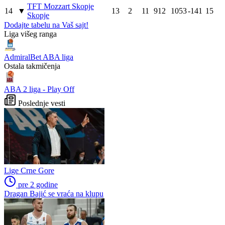
TFT Mozzart Skopje
14
▼
13
2
11
912
1053
-141
15
Skopje
Dodajte tabelu na Vaš sajt!
Liga višeg ranga
AdmiralBet ABA liga
Ostala takmičenja
ABA 2 liga - Play Off
Poslednje vesti
Lige Crne Gore
pre 2 godine
Dragan Bajić se vraća na klupu