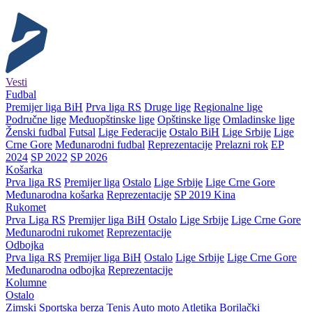
Vesti
Fudbal
Premijer liga BiH
Prva liga RS
Druge lige
Regionalne lige
Područne lige
Međuopštinske lige
Opštinske lige
Omladinske lige
Ženski fudbal
Futsal
Lige Federacije
Ostalo BiH
Lige Srbije
Lige
Crne Gore
Međunarodni fudbal
Reprezentacije
Prelazni rok
EP
2024
SP 2022
SP 2026
Košarka
Prva liga RS
Premijer liga
Ostalo
Lige Srbije
Lige Crne Gore
Međunarodna košarka
Reprezentacije
SP 2019 Kina
Rukomet
Prva Liga RS
Premijer liga BiH
Ostalo
Lige Srbije
Lige Crne Gore
Međunarodni rukomet
Reprezentacije
Odbojka
Prva liga RS
Premijer liga BiH
Ostalo
Lige Srbije
Lige Crne Gore
Međunarodna odbojka
Reprezentacije
Kolumne
Ostalo
Zimski
Sportska berza
Tenis
Auto moto
Atletika
Borilački