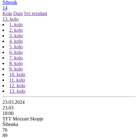
Šibenik
14
Kola
Dani
Svi rezultati
13. kolo
1. kolo
2. kolo
3. kolo
4. kolo
5. kolo
6. kolo
7. kolo
8. kolo
9. kolo
10. kolo
11. kolo
12. kolo
13. kolo
23.03.2024
23.03
18:00
TFT Mozzart Skopje
Šibenka
76
89