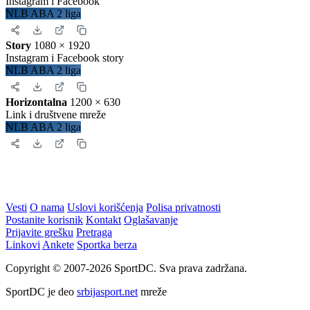
Instagram i Facebook
NLB ABA 2 liga
Story
1080 × 1920
Instagram i Facebook story
NLB ABA 2 liga
Horizontalna
1200 × 630
Link i društvene mreže
NLB ABA 2 liga
Vesti
O nama
Uslovi korišćenja
Polisa privatnosti
Postanite korisnik
Kontakt
Oglašavanje
Prijavite grešku
Pretraga
Linkovi
Ankete
Sportka berza
Copyright © 2007-2026 SportDC. Sva prava zadržana.
SportDC je deo
srbijasport.net
mreže