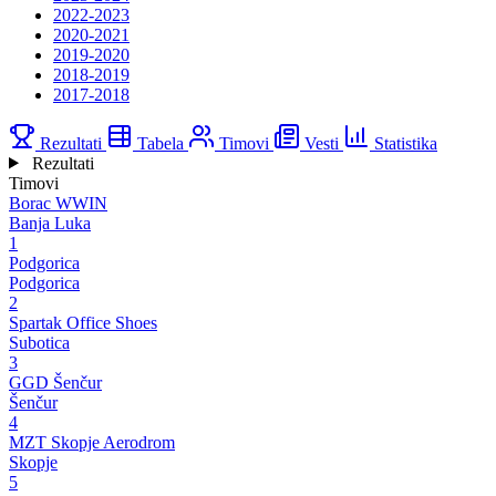
2022-2023
2020-2021
2019-2020
2018-2019
2017-2018
Rezultati
Tabela
Timovi
Vesti
Statistika
Rezultati
Timovi
Borac WWIN
Banja Luka
1
Podgorica
Podgorica
2
Spartak Office Shoes
Subotica
3
GGD Šenčur
Šenčur
4
MZT Skopje Aerodrom
Skopje
5