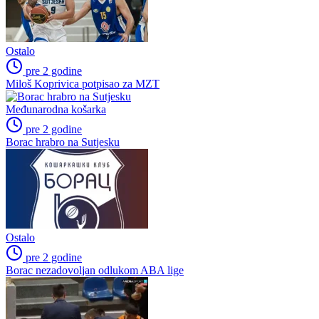
Ostalo
pre 2 godine
Miloš Koprivica potpisao za MZT
Međunarodna košarka
pre 2 godine
Borac hrabro na Sutjesku
Ostalo
pre 2 godine
Borac nezadovoljan odlukom ABA lige