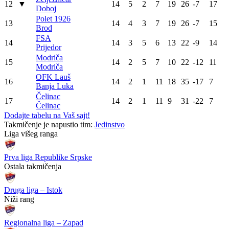
12
▼
14
5
2
7
19
26
-7
17
Doboj
Polet 1926
13
14
4
3
7
19
26
-7
15
Brod
FSA
14
14
3
5
6
13
22
-9
14
Prijedor
Modriča
15
14
2
5
7
10
22
-12
11
Modriča
OFK Lauš
16
14
2
1
11
18
35
-17
7
Banja Luka
Čelinac
17
14
2
1
11
9
31
-22
7
Čelinac
Dodajte tabelu na Vaš sajt!
Takmičenje je napustio tim:
Jedinstvo
WEB PREPORUKE
Dinamo nakon kupovine u
Salah nije promijenio samo
Barceloni dovodi i igrača
klub, nego i budućnost
PSG-a
jednog grada
BSK pokazao karakter, ali
Čelik podržao Nacionalni