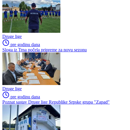
Druge lige
pre godinu dana
Počele pripreme Proletera iz Teslića, Stjepanović najnovije
pojačanje
Druge lige
pre godinu dana
Stefan Milojević i Anri Čkikvadze nova pojačanja trnske Sloge