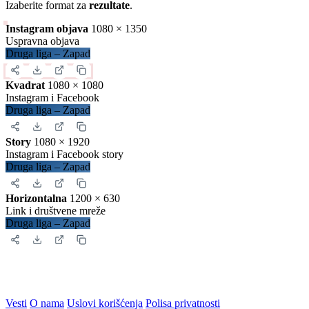
Detalji
Zatvori
Preuzimanje sadržaja
Iskopirajte ovaj kod u Vašu web stranicu:
Ovako će izgledati prikaz na Vašoj stranici:
Zatvori
Slika za deljenje
Izaberite format za
rezultate
.
Instagram objava
1080 × 1350
Uspravna objava
Druga liga – Zapad