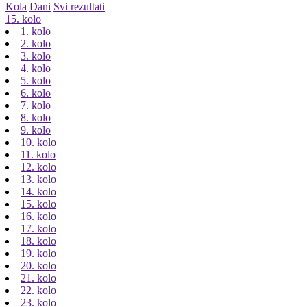
Kola
Dani
Svi rezultati
15. kolo
1. kolo
2. kolo
3. kolo
4. kolo
5. kolo
6. kolo
7. kolo
8. kolo
9. kolo
10. kolo
11. kolo
12. kolo
13. kolo
14. kolo
15. kolo
16. kolo
17. kolo
18. kolo
19. kolo
20. kolo
21. kolo
22. kolo
23. kolo