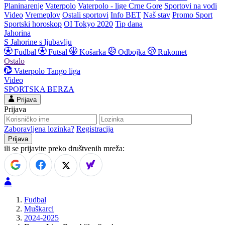
Planinarenje
Vaterpolo
Vaterpolo - lige Crne Gore
Sportovi na vodi
Video
Vremeplov
Ostali sportovi
Info BET
Naš stav
Promo Sport
Sportski horoskop
OI Tokyo 2020
Tip dana
Jahorina
S Jahorine s ljubavlju
Fudbal
Futsal
Košarka
Odbojka
Rukomet
Ostalo
Vaterpolo
Tango liga
Video
SPORTSKA BERZA
Prijava
Prijava
Zaboravljena lozinka?
Registracija
ili se prijavite preko društvenih mreža:
Fudbal
Muškarci
2024-2025