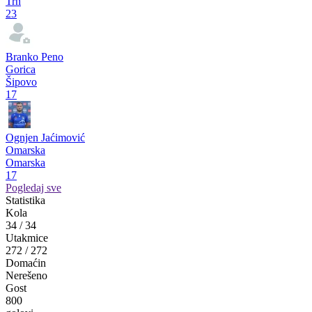
Pogledaj više
Strelci
Branko Rosić
Omarska
Omarska
29
Petar Marčeta
Borac
Šamac
29
Dorian Kuruzović
Sloga (T)
Trn
23
Branko Peno