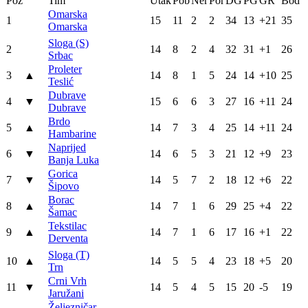
Poz
Tim
Utak
Pob
Ner
Por
DG
PG
GR
Bod
Omarska
1
15
11
2
2
34
13
+21
35
Omarska
Sloga (S)
2
14
8
2
4
32
31
+1
26
Srbac
Proleter
3
▲
14
8
1
5
24
14
+10
25
Teslić
Dubrave
4
▼
15
6
6
3
27
16
+11
24
Dubrave
Brdo
5
▲
14
7
3
4
25
14
+11
24
Hambarine
Naprijed
6
▼
14
6
5
3
21
12
+9
23
Banja Luka
Gorica
7
▼
14
5
7
2
18
12
+6
22
Šipovo
Borac
8
▲
14
7
1
6
29
25
+4
22
Šamac
Tekstilac
9
▲
14
7
1
6
17
16
+1
22
Derventa
Sloga (T)
10
▲
14
5
5
4
23
18
+5
20
Trn
Crni Vrh
11
▼
14
5
4
5
15
20
-5
19
Jaružani
Željezničar