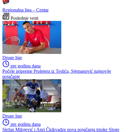
greške presudile
stadion, ali pod jednim
važnim uvjetom
Drama na Grbavici:
Rođeni osigurali budućnost:
Željezničar golom u završnici
Potpisao talentirani Faris
srušio BSK
Dževahirić
Preporučuje ContentExchange
Liga višeg ranga
Prva liga Republike Srpske
Ostala takmičenja
Druga liga – Istok
Niži rang
Regionalna liga – Zapad
Regionalna liga – Centar
Poslednje vesti