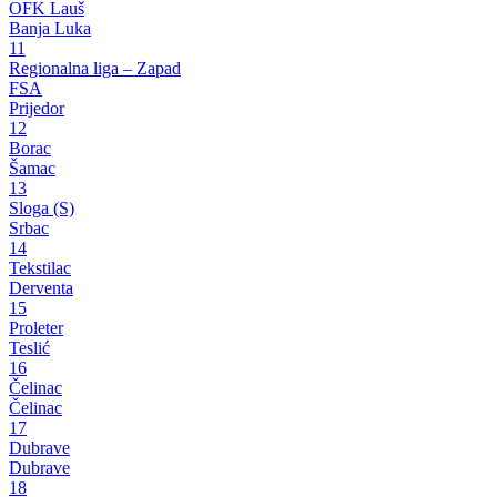
OFK Lauš
Banja Luka
11
Regionalna liga – Zapad
FSA
Prijedor
12
Borac
Šamac
13
Sloga (S)
Srbac
14
Tekstilac
Derventa
15
Proleter
Teslić
16
Čelinac
Čelinac
17
Dubrave
Dubrave
18