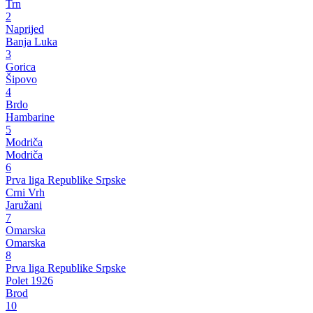
Trn
2
Naprijed
Banja Luka
3
Gorica
Šipovo
4
Brdo
Hambarine
5
Modriča
Modriča
6
Prva liga Republike Srpske
Crni Vrh
Jaružani
7
Omarska
Omarska
8
Prva liga Republike Srpske
Polet 1926
Brod
10