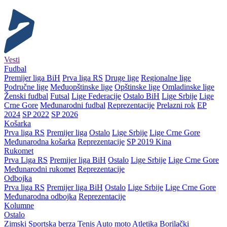
Vesti
Fudbal
Premijer liga BiH
Prva liga RS
Druge lige
Regionalne lige
Područne lige
Međuopštinske lige
Opštinske lige
Omladinske lige
Ženski fudbal
Futsal
Lige Federacije
Ostalo BiH
Lige Srbije
Lige
Crne Gore
Međunarodni fudbal
Reprezentacije
Prelazni rok
EP
2024
SP 2022
SP 2026
Košarka
Prva liga RS
Premijer liga
Ostalo
Lige Srbije
Lige Crne Gore
Međunarodna košarka
Reprezentacije
SP 2019 Kina
Rukomet
Prva Liga RS
Premijer liga BiH
Ostalo
Lige Srbije
Lige Crne Gore
Međunarodni rukomet
Reprezentacije
Odbojka
Prva liga RS
Premijer liga BiH
Ostalo
Lige Srbije
Lige Crne Gore
Međunarodna odbojka
Reprezentacije
Kolumne
Ostalo
Zimski
Sportska berza
Tenis
Auto moto
Atletika
Borilački