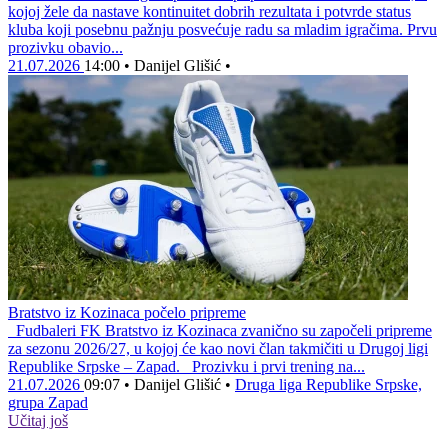
kojoj žele da nastave kontinuitet dobrih rezultata i potvrde status
kluba koji posebnu pažnju posvećuje radu sa mladim igračima. Prvu
prozivku obavio...
21.07.2026
14:00
•
Danijel Glišić
•
Bratstvo iz Kozinaca počelo pripreme
Fudbaleri FK Bratstvo iz Kozinaca zvanično su započeli pripreme
za sezonu 2026/27, u kojoj će kao novi član takmičiti u Drugoj ligi
Republike Srpske – Zapad. Prozivku i prvi trening na...
21.07.2026
09:07
•
Danijel Glišić
•
Druga liga Republike Srpske,
grupa Zapad
Učitaj još