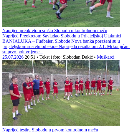
Naprijed preokretom srušio Slobodu u kontrolnom meču
Naprijed Preokretom Savladao Slobodu u Prijateljskoj Utakmici
BANJALUKA – Fudbaleri Slobode Nova banka poraženi su u
prijateljskom susretu od ekipe Naprijeda rezultatom 2:1. Mrkonjićani
su prvo poluvrijeme...
25.07.2026
20:51
•
Tekst i foto: Slobodan Dakić
•
Muškarci
Naprijed testira Slobodu u prvom kontrolnom meču