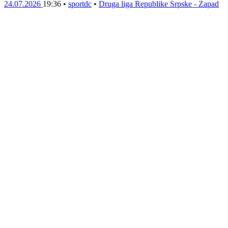
24.07.2026
19:36
•
sportdc
•
Druga liga Republike Srpske - Zapad