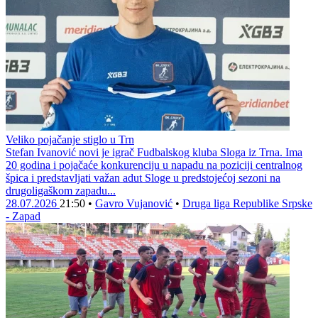
Veliko pojačanje stiglo u Trn
Stefan Ivanović novi je igrač Fudbalskog kluba Sloga iz Trna. Ima
20 godina i pojačaće konkurenciju u napadu na poziciji centralnog
špica i predstavljati važan adut Sloge u predstojećoj sezoni na
drugoligaškom zapadu...
28.07.2026
21:50
•
Gavro Vujanović
•
Druga liga Republike Srpske
- Zapad