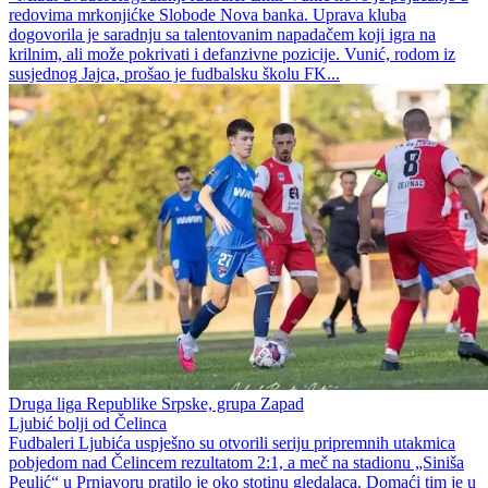
redovima mrkonjićke Slobode Nova banka. Uprava kluba
dogovorila je saradnju sa talentovanim napadačem koji igra na
krilnim, ali može pokrivati i defanzivne pozicije. Vunić, rodom iz
susjednog Jajca, prošao je fudbalsku školu FK...
Druga liga Republike Srpske, grupa Zapad
Ljubić bolji od Čelinca
Fudbaleri Ljubića uspješno su otvorili seriju pripremnih utakmica
pobjedom nad Čelincem rezultatom 2:1, a meč na stadionu „Siniša
Peulić“ u Prnjavoru pratilo je oko stotinu gledalaca. Domaći tim je u