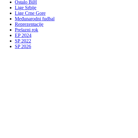
Ostalo BiH
Lige Srbije
Lige Crne Gore
Međunarodni fudbal
Reprezentacije
Prelazni rok
EP 2024
SP 2022
SP 2026