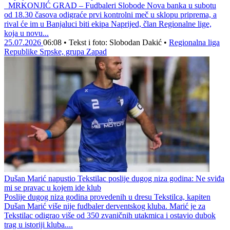
MRKONJIĆ GRAD – Fudbaleri Slobode Nova banka u subotu
od 18.30 časova odigraće prvi kontrolni meč u sklopu priprema, a
rival će im u Banjaluci biti ekipa Naprijed, član Regionalne lige,
koja u novu...
25.07.2026
06:08
•
Tekst i foto: Slobodan Dakić
•
Regionalna liga
Republike Srpske, grupa Zapad
Dušan Marić napustio Tekstilac poslije dugog niza godina: Ne sviđa
mi se pravac u kojem ide klub
Poslije dugog niza godina provedenih u dresu Tekstilca, kapiten
Dušan Marić više nije fudbaler derventskog kluba. Marić je za
Tekstilac odigrao više od 350 zvaničnih utakmica i ostavio dubok
trag u istoriji kluba....