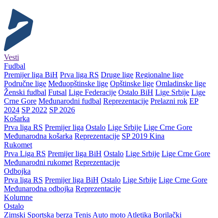
Vesti
Fudbal
Premijer liga BiH
Prva liga RS
Druge lige
Regionalne lige
Područne lige
Međuopštinske lige
Opštinske lige
Omladinske lige
Ženski fudbal
Futsal
Lige Federacije
Ostalo BiH
Lige Srbije
Lige
Crne Gore
Međunarodni fudbal
Reprezentacije
Prelazni rok
EP
2024
SP 2022
SP 2026
Košarka
Prva liga RS
Premijer liga
Ostalo
Lige Srbije
Lige Crne Gore
Međunarodna košarka
Reprezentacije
SP 2019 Kina
Rukomet
Prva Liga RS
Premijer liga BiH
Ostalo
Lige Srbije
Lige Crne Gore
Međunarodni rukomet
Reprezentacije
Odbojka
Prva liga RS
Premijer liga BiH
Ostalo
Lige Srbije
Lige Crne Gore
Međunarodna odbojka
Reprezentacije
Kolumne
Ostalo
Zimski
Sportska berza
Tenis
Auto moto
Atletika
Borilački