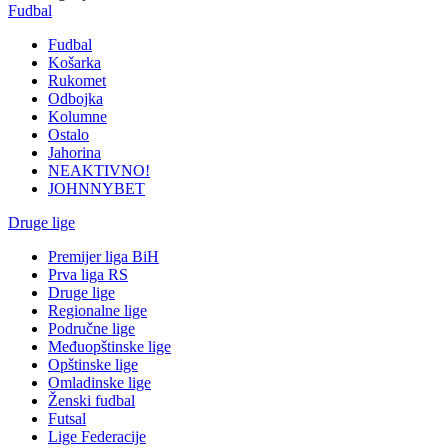
Fudbal
Fudbal
Košarka
Rukomet
Odbojka
Kolumne
Ostalo
Jahorina
NEAKTIVNO!
JOHNNYBET
Druge lige
Premijer liga BiH
Prva liga RS
Druge lige
Regionalne lige
Područne lige
Međuopštinske lige
Opštinske lige
Omladinske lige
Ženski fudbal
Futsal
Lige Federacije