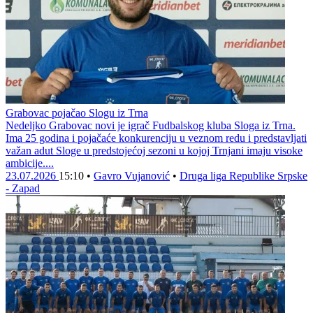
Grabovac pojačao Slogu iz Trna
Nedeljko Grabovac novi je igrač Fudbalskog kluba Sloga iz Trna.
Ima 25 godina i pojačaće konkurenciju u veznom redu i predstavljati
važan adut Sloge u predstojećoj sezoni u kojoj Trnjani imaju visoke
ambicije....
23.07.2026
15:10
•
Gavro Vujanović
•
Druga liga Republike Srpske
- Zapad