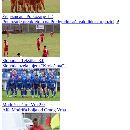
Željezničar - Potkozarje 1:2
Potkozarje preokretom na Predgrađu sačuvalo lidersku poziciju!
Sloboda - Tekstilac 3:0
Sloboda uzela mjeru "Krojačima"!
Modriča - Crni Vrh 2:0
Alfa Modriča bolja od Crnog Vrha