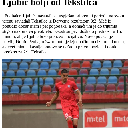
Ljubić bolji od Tekstilca
Fudbaleri Ljubića nastavili su uspješan pripremni period i na svom
terenu savladali Tekstilac iz Dervente rezultatom 3:2. Meč je
ponudio dobar ritam i pet pogodaka, a domaći tim je do trijumfa
stigao nakon dva preokreta. Gosti su prvi došli do prednosti u 16.
minutu, ali je Ljubić brzo preuzeo inicijativu. Novo pojačanje
plavih, Đorđe Peulja, u 24. minutu je izjednačio preciznim udarcem,
a devet minuta kasnije ponovo se našao u pravoj poziciji i donio
preokret za 2:1. Tekstilac...