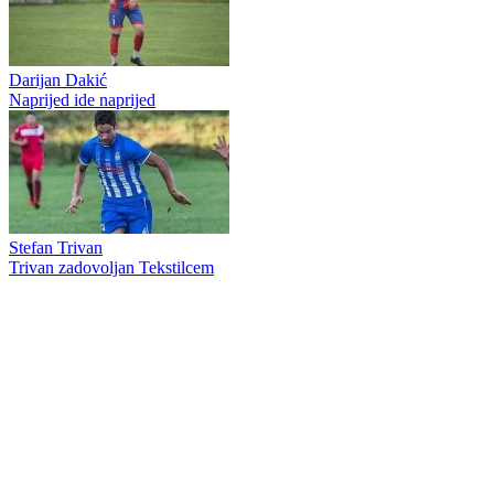
Darijan Dakić
Naprijed ide naprijed
Stefan Trivan
Trivan zadovoljan Tekstilcem