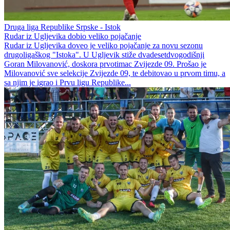
Druga liga Republike Srpske - Istok
Rudar iz Ugljevika dobio veliko pojačanje
Rudar iz Ugljevika doveo je veliko pojačanje za novu sezonu
drugoligaškog "Istoka". U Ugljevik stiže dvadesetdvogodišnji
Goran Milovanović, doskora prvotimac Zvijezde 09. Prošao je
Milovanović sve selekcije Zvijezde 09, te debitovao u prvom timu, a
sa njim je igrao i Prvu ligu Republike...