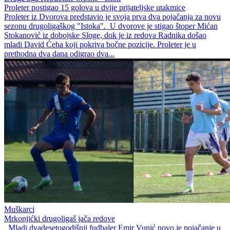
Proleter postigao 15 golova u dvije prijateljske utakmice
Proleter iz Dvorova predstavio je svoja prva dva pojačanja za novu
sezonu drugoligaškog "Istoka". U dvorove je stigao štoper Mićan
Stokanović iz dobojske Sloge, dok je iz redova Radnika došao
mladi David Ćeha koji pokriva bočne pozicije. Proleter je u
prethodna dva dana odigrao dva...
Muškarci
Mrkonjićki drugoligaš jača redove
Mladi dvadesetogodišnji fudbaler Emir Vunić novo je pojačanje u