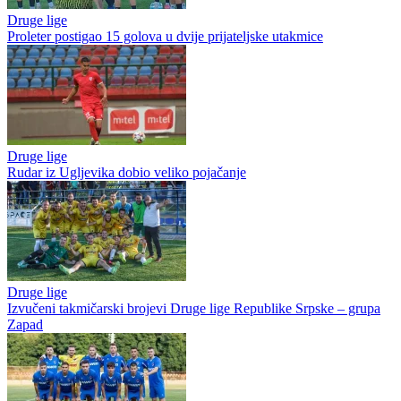
Druge lige
Proleter postigao 15 golova u dvije prijateljske utakmice
Druge lige
Rudar iz Ugljevika dobio veliko pojačanje
Druge lige
Izvučeni takmičarski brojevi Druge lige Republike Srpske – grupa
Zapad