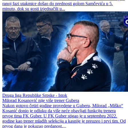
ranoj fazi utakmice došao do prednosti golom Samčevića u 5.
minutu, dok su gosti izjednačili u...
Druga liga Republike Srpske - Istok
Milorad Kosanović nije više trener Gubera
Nakon gotovo četiri godine provedene u Guberu, Milorad „Miško“
Kosanić donio je odluku da više neće obavljati funkciju trenera
prvog tima FK Guber. U FK Guber stigao je u septembru 2022.
godine kao trener mlađih selekcija a kasnije je preuzeo i prvi tim. Od
prvog dana je pokazao predanost,...