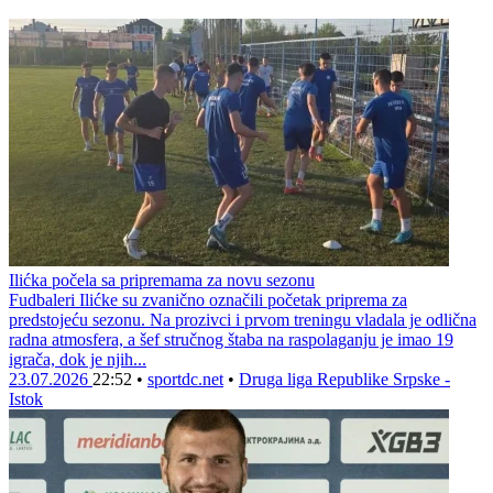
Ilićka počela sa pripremama za novu sezonu
Fudbaleri Ilićke su zvanično označili početak priprema za
predstojeću sezonu. Na prozivci i prvom treningu vladala je odlična
radna atmosfera, a šef stručnog štaba na raspolaganju je imao 19
igrača, dok je njih...
23.07.2026
22:52
•
sportdc.net
•
Druga liga Republike Srpske -
Istok