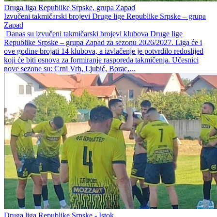
Druga liga Republike Srpske, grupa Zapad
Izvučeni takmičarski brojevi Druge lige Republike Srpske – grupa
Zapad
Danas su izvučeni takmičarski brojevi klubova Druge lige
Republike Srpske – grupa Zapad za sezonu 2026/2027. Liga će i
ove godine brojati 14 klubova, a izvlačenje je potvrdilo redoslijed
koji će biti osnova za formiranje rasporeda takmičenja. Učesnici
nove sezone su: Crni Vrh, Ljubić, Borac,...
Druga liga Republike Srpske - Istok