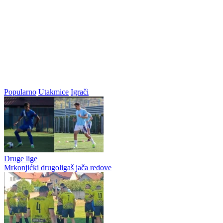
Popularno
Utakmice
Igrači
Druge lige
Mrkonjićki drugoligaš jača redove