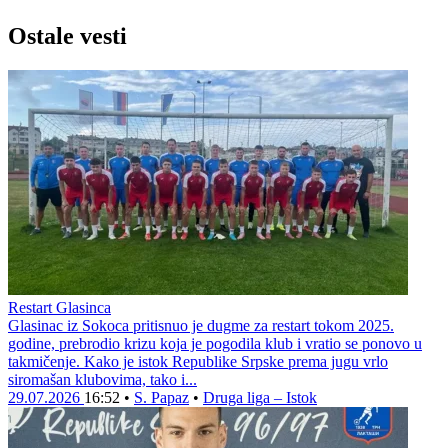
Ostale vesti
Restart Glasinca
Glasinac iz Sokoca pritisnuo je dugme za restart tokom 2025.
godine, prebrodio krizu koja je pogodila klub i vratio se ponovo u
takmičenje. Kako je istok Republike Srpske prema jugu vrlo
siromašan klubovima, tako i...
29.07.2026
16:52
•
S. Papaz
•
Druga liga – Istok