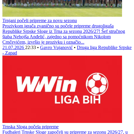
Trnjani počeli pripreme za novu sezonu
Prozivkom igrača zvanično su počele pripreme drugoligaša
Republike Srpske Sloge iz Trna za sezonu 2026/27! Šef stručnog
štaba Nebojša Anđelić, zajedno sa pomoćnikom Nikolom
Crnčevićem, izvršio je prozivku i označio...
21.07.2026
22:33
•
Gavro Vujanović
•
Druga liga Republike Srpske
- Zapad
Trnska Sloga počela pripreme
Fudbaleri Trnske Sloge započeli su pripreme za sezonu 2026/27, u