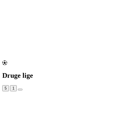
Druge lige
5
1