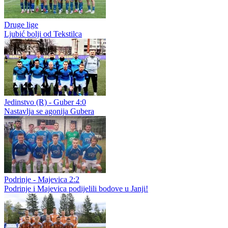
Druge lige
Ljubić bolji od Tekstilca
Jedinstvo (R) - Guber 4:0
Nastavlja se agonija Gubera
Podrinje - Majevica 2:2
Podrinje i Majevica podijelili bodove u Janji!