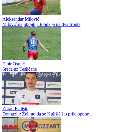
Aleksandar Milović
Milović najubojitiji tobdžija na dva fronta
Emir Osmić
Sreća uz Teslićane
Zoran Kulišić
Domuzin: Želimo da se Kulišić što prije oporavi