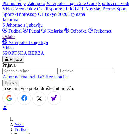
Planinarenje
Vaterpolo
Vaterpolo - lige Crne Gore
Sportovi na vodi
Video
Vremeplov
Ostali sportovi
Info BET
Naš stav
Promo Sport
Sportski horoskop
OI Tokyo 2020
Tip dana
Jahorina
S Jahorine s ljubavlju
Fudbal
Futsal
Košarka
Odbojka
Rukomet
Ostalo
Vaterpolo
Tango liga
Video
SPORTSKA BERZA
Prijava
Prijava
Zaboravljena lozinka?
Registracija
ili se prijavite preko društvenih mreža:
Vesti
Fudbal