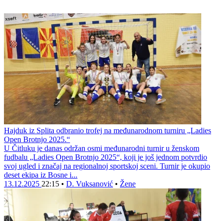
Hajduk iz Splita odbranio trofej na međunarodnom turniru „Ladies
Open Brotnjo 2025.“
U Čitluku je danas održan osmi međunarodni turnir u ženskom
fudbalu „Ladies Open Brotnjo 2025“, koji je još jednom potvrdio
svoj ugled i značaj na regionalnoj sportskoj sceni. Turnir je okupio
deset ekipa iz Bosne i...
13.12.2025
22:15
•
D. Vuksanović
•
Žene