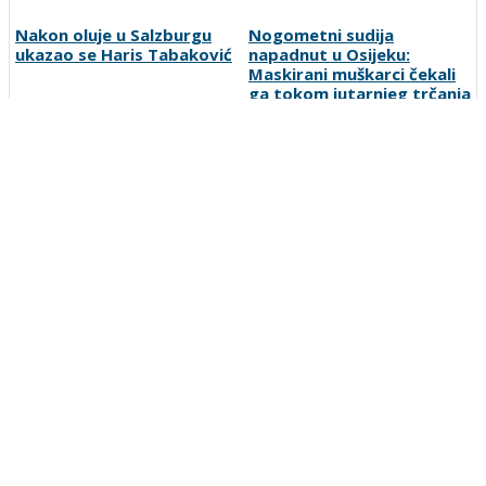
Nakon oluje u Salzburgu
Nogometni sudija
ukazao se Haris Tabaković
napadnut u Osijeku:
Maskirani muškarci čekali
ga tokom jutarnjeg trčanja
Liga MZ Mostara ulazi u
U Osijeku brutalno
završnicu grupne faze,
pretučen nogometni sudac
slijedi borba za
četvrtfinale
Preporučuje ContentExchange
Vesti
O nama
Uslovi korišćenja
Polisa privatnosti
Postanite korisnik
Kontakt
Oglašavanje
Prijavite grešku
Pretraga
Linkovi
Ankete
Sportka berza
Copyright © 2007-2026 SportDC. Sva prava zadržana.
SportDC je deo
srbijasport.net
mreže