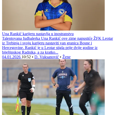
Una Rankić karijeru nastavlja u inostranstvu
Talentovana fudbalerka Una Rankić ove zime napustiće ŽFK Leotar
iz Trebinja i svoju karijeru nastaviti van granica Bosne i
Hercegovine. Rankić je u Leotar stigla prije dvije godine iz
bijeljinskog Radnika, a za kratko...
04.01.2026
10:52
•
D. Vuksanović
•
Žene