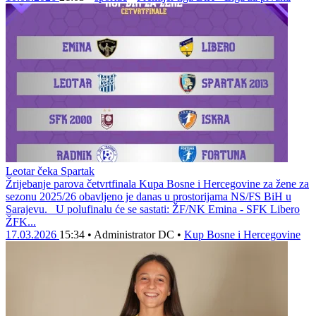
Leotar čeka Spartak
Žrijebanje parova četvrtfinala Kupa Bosne i Hercegovine za žene za
sezonu 2025/26 obavljeno je danas u prostorijama NS/FS BiH u
Sarajevu. U polufinalu će se sastati: ŽF/NK Emina - SFK Libero
ŽFK...
17.03.2026
15:34
•
Administrator DC
•
Kup Bosne i Hercegovine