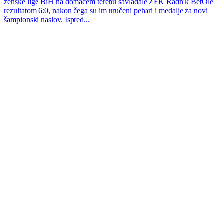
ženske lige BiH na domaćem terenu savladale ŽFK Radnik BetOle
rezultatom 6:0, nakon čega su im uručeni pehari i medalje za novi
šampionski naslov. Ispred...