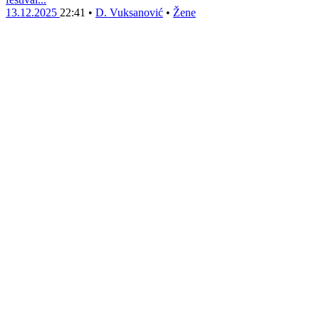
13.12.2025
22:41
•
D. Vuksanović
•
Žene