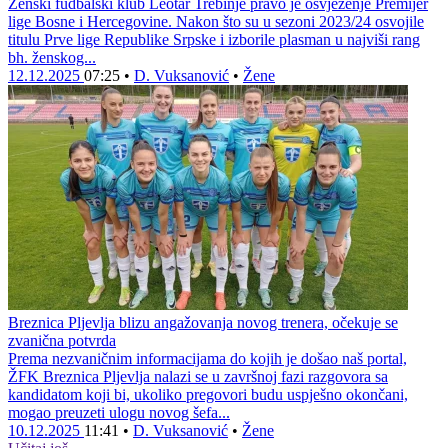
Ženski fudbalski klub Leotar Trebinje pravo je osvježenje Premijer
lige Bosne i Hercegovine. Nakon što su u sezoni 2023/24 osvojile
titulu Prve lige Republike Srpske i izborile plasman u najviši rang
bh. ženskog...
12.12.2025
07:25
•
D. Vuksanović
•
Žene
Breznica Pljevlja blizu angažovanja novog trenera, očekuje se
zvanična potvrda
Prema nezvaničnim informacijama do kojih je došao naš portal,
ŽFK Breznica Pljevlja nalazi se u završnoj fazi razgovora sa
kandidatom koji bi, ukoliko pregovori budu uspješno okončani,
mogao preuzeti ulogu novog šefa...
10.12.2025
11:41
•
D. Vuksanović
•
Žene