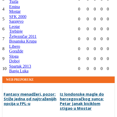
Tuzla
Emina
4
0
0
0
0
0
Mostar
SFK 2000
5
0
0
0
0
0
Sarajevo
Leotar
6
0
0
0
0
0
Trebinje
Željezničar 2011
7
0
0
0
0
0
Bosanska Krupa
Libero
8
0
0
0
0
0
Goražde
Sloga
9
0
0
0
0
0
Doboj
Spartak 2013
10
0
0
0
0
0
Banja Luka
WEB PREPORUKE
Fantasy menadžeri, pozor:
Iz londonske magle do
Stiže jedna od najtraženijih
hercegovačkog sunca:
opcija u FPL-u
Petar Janak biciklom
stigao u Mostar