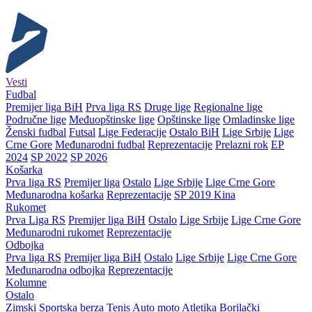
Vesti
Fudbal
Premijer liga BiH
Prva liga RS
Druge lige
Regionalne lige
Područne lige
Međuopštinske lige
Opštinske lige
Omladinske lige
Ženski fudbal
Futsal
Lige Federacije
Ostalo BiH
Lige Srbije
Lige
Crne Gore
Međunarodni fudbal
Reprezentacije
Prelazni rok
EP
2024
SP 2022
SP 2026
Košarka
Prva liga RS
Premijer liga
Ostalo
Lige Srbije
Lige Crne Gore
Međunarodna košarka
Reprezentacije
SP 2019 Kina
Rukomet
Prva Liga RS
Premijer liga BiH
Ostalo
Lige Srbije
Lige Crne Gore
Međunarodni rukomet
Reprezentacije
Odbojka
Prva liga RS
Premijer liga BiH
Ostalo
Lige Srbije
Lige Crne Gore
Međunarodna odbojka
Reprezentacije
Kolumne
Ostalo
Zimski
Sportska berza
Tenis
Auto moto
Atletika
Borilački