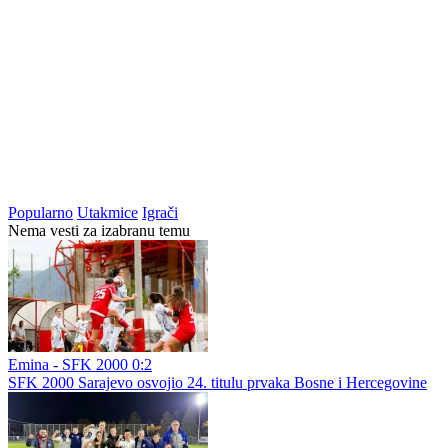
Popularno
Utakmice
Igrači
Nema vesti za izabranu temu
Emina - SFK 2000 0:2
SFK 2000 Sarajevo osvojio 24. titulu prvaka Bosne i Hercegovine