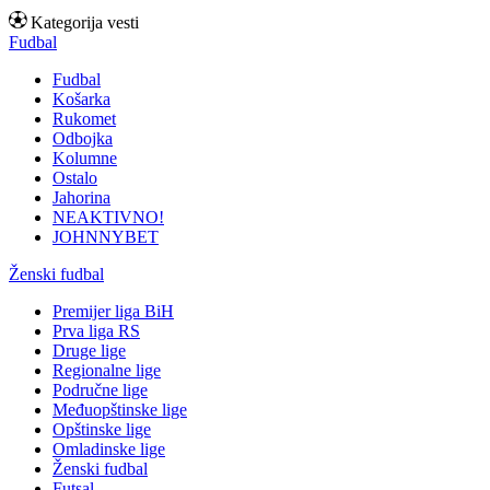
Kategorija vesti
Fudbal
Fudbal
Košarka
Rukomet
Odbojka
Kolumne
Ostalo
Jahorina
NEAKTIVNO!
JOHNNYBET
Ženski fudbal
Premijer liga BiH
Prva liga RS
Druge lige
Regionalne lige
Područne lige
Međuopštinske lige
Opštinske lige
Omladinske lige
Ženski fudbal
Futsal