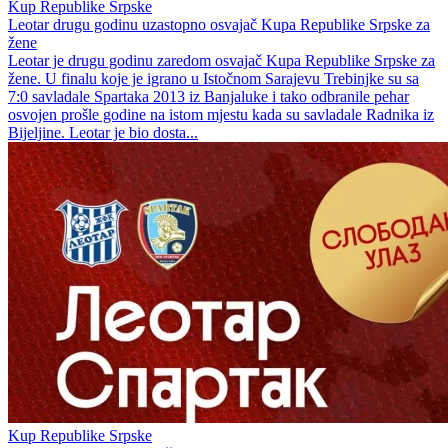
Kup Republike Srpske
Leotar drugu godinu uzastopno osvajač Kupa Republike Srpske za
žene
Leotar je drugu godinu zaredom osvajač Kupa Republike Srpske za
žene. U finalu koje je igrano u Istočnom Sarajevu Trebinjke su sa
7:0 savladale Spartaka 2013 iz Banjaluke i tako odbranile pehar
osvojen prošle godine na istom mjestu kada su savladale Radnika iz
Bijeljine. Leotar je bio dosta...
Kup Republike Srpske