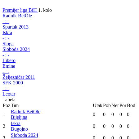
Premijer liga BiH
1. kolo
Radnik BetOle
-
:
-
Spartak 2013
Iskra
-
:
-
Sloga
Sloboda 2024
-
:
-
Libero
Emina
-
:
-
Željezničar 2011
SFK 2000
-
:
-
Leotar
Tabela
Poz
Tim
Utak
Pob
Ner
Por
Bod
Radnik BetOle
1
0
0
0
0
0
Bijeljina
Iskra
2
0
0
0
0
0
Bugojno
Sloboda 2024
3
0
0
0
0
0