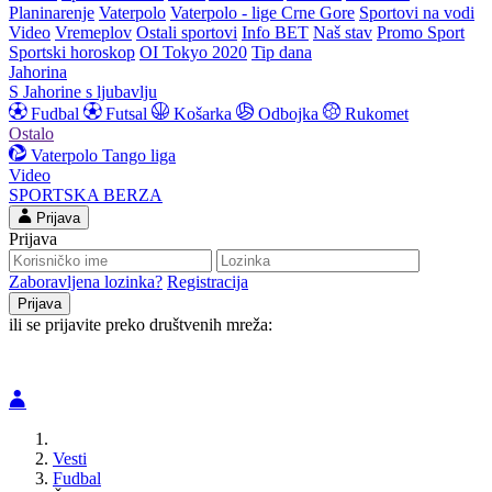
Planinarenje
Vaterpolo
Vaterpolo - lige Crne Gore
Sportovi na vodi
Video
Vremeplov
Ostali sportovi
Info BET
Naš stav
Promo Sport
Sportski horoskop
OI Tokyo 2020
Tip dana
Jahorina
S Jahorine s ljubavlju
Fudbal
Futsal
Košarka
Odbojka
Rukomet
Ostalo
Vaterpolo
Tango liga
Video
SPORTSKA BERZA
Prijava
Prijava
Zaboravljena lozinka?
Registracija
ili se prijavite preko društvenih mreža:
Vesti
Fudbal