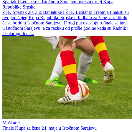
Spartak i Leotar se u Istočnom Sarajevu bore za trofej Kupa
Republike Srpske
ŽFK Spartak 2013 iz Banjaluke i ŽFK Leotar iz Trebinja finalisti su
ovogodišnjeg Kupa Republike Srpske u fudbalu za žene, a za titulu
će se boriti u Istočnom Sarajevu. Drugi put uzastopno finale se igra
u Istočnom Sarajevu, a za razliku od prošle godine kada su Radnik i
Leotar igrali na...
Muškarci
Finale Kupa za žene 24. maja u Istočnom Sarajevu