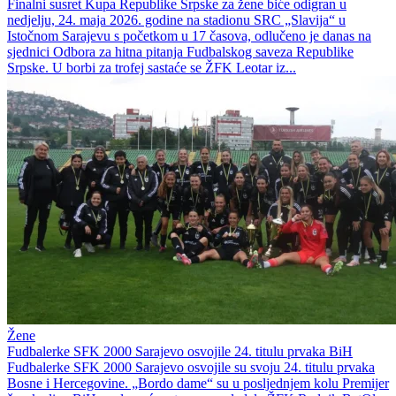
Finalni susret Kupa Republike Srpske za žene biće odigran u
nedjelju, 24. maja 2026. godine na stadionu SRC „Slavija“ u
Istočnom Sarajevu s početkom u 17 časova, odlučeno je danas na
sjednici Odbora za hitna pitanja Fudbalskog saveza Republike
Srpske. U borbi za trofej sastaće se ŽFK Leotar iz...
Žene
Fudbalerke SFK 2000 Sarajevo osvojile 24. titulu prvaka BiH
Fudbalerke SFK 2000 Sarajevo osvojile su svoju 24. titulu prvaka
Bosne i Hercegovine. „Bordo dame“ su u posljednjem kolu Premijer