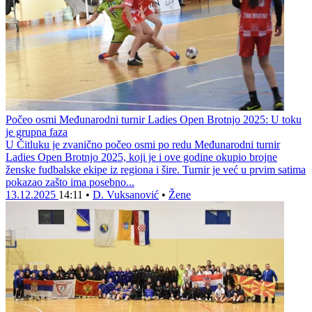
Počeo osmi Međunarodni turnir Ladies Open Brotnjo 2025: U toku
je grupna faza
U Čitluku je zvanično počeo osmi po redu Međunarodni turnir
Ladies Open Brotnjo 2025, koji je i ove godine okupio brojne
ženske fudbalske ekipe iz regiona i šire. Turnir je već u prvim satima
pokazao zašto ima posebno...
13.12.2025
14:11
•
D. Vuksanović
•
Žene