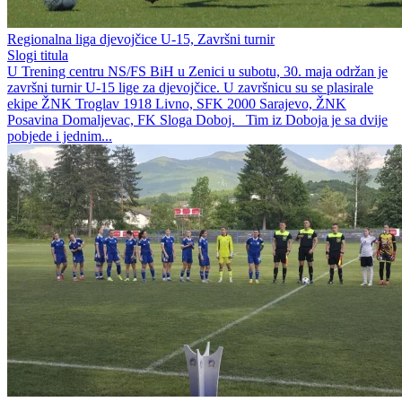
Regionalna liga djevojčice U-15, Završni turnir
Slogi titula
U Trening centru NS/FS BiH u Zenici u subotu, 30. maja održan je
završni turnir U-15 lige za djevojčice. U završnicu su se plasirale
ekipe ŽNK Troglav 1918 Livno, SFK 2000 Sarajevo, ŽNK
Posavina Domaljevac, FK Sloga Doboj. Tim iz Doboja je sa dvije
pobjede i jednim...