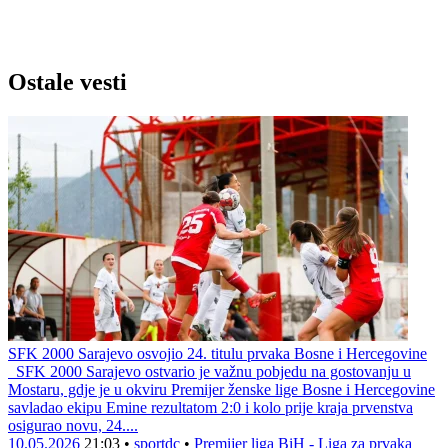
Ostale vesti
SFK 2000 Sarajevo osvojio 24. titulu prvaka Bosne i Hercegovine
SFK 2000 Sarajevo ostvario je važnu pobjedu na gostovanju u
Mostaru, gdje je u okviru Premijer ženske lige Bosne i Hercegovine
savladao ekipu Emine rezultatom 2:0 i kolo prije kraja prvenstva
osigurao novu, 24....
10.05.2026
21:03
•
sportdc
•
Premijer liga BiH - Liga za prvaka