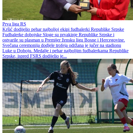
Prva liga RS
Kršić dodijelio pehar najboljoj ekipi fudbalerki Republike Srpske
Fudbalerke dobojske Sloge su prvakinje Republike Srpske i
ostvarile su plasman u Premijer žensku ligu Bosne i Hercegovine.
Svečana ceremonija dodjele trofeja održana je jučer na stadionu
Luke u Doboju. Medalje i pehar najboljim fudbalerkama Republike
Srpske, ispred FSRS dodijelio je...