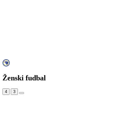
Ženski fudbal
4
3