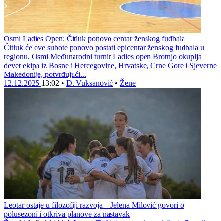
Osmi Ladies Open: Čitluk ponovo centar ženskog fudbala
Čitluk će ove subote ponovo postati epicentar ženskog fudbala u
regionu. Osmi Međunarodni turnir Ladies open Brotnjo okuplja
devet ekipa iz Bosne i Hercegovine, Hrvatske, Crne Gore i Sjeverne
Makedonije, potvrđujući...
12.12.2025
13:02
•
D. Vuksanović
•
Žene
Leotar ostaje u filozofiji razvoja – Jelena Milović govori o
polusezoni i otkriva planove za nastavak