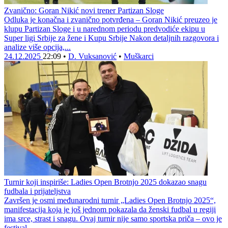
Zvanično: Goran Nikić novi trener Partizan Sloge
Odluka je konačna i zvanično potvrđena – Goran Nikić preuzeo je
klupu Partizan Sloge i u narednom periodu predvodiće ekipu u
Super ligi Srbije za žene i Kupu Srbije Nakon detaljnih razgovora i
analize više opcija,...
24.12.2025
22:09
•
D. Vuksanović
•
Muškarci
Turnir koji inspiriše: Ladies Open Brotnjo 2025 dokazao snagu
fudbala i prijateljstva
Završen je osmi međunarodni turnir „Ladies Open Brotnjo 2025“,
manifestacija koja je još jednom pokazala da ženski fudbal u regiji
ima srce, strast i snagu. Ovaj turnir nije samo sportska priča – ovo je
festival...