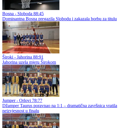
Bosna - Sloboda 88:45
Dominantna Bosna pregazila Slobodu i zakazala borbu za titulu
Široki - Jahorina 88:91
Jahorina uzela mjeru Širokom
Jumper - Orlovi 78:77
Džamper Taurus poravnao na 1:1 – dramatična završnica vratila
neizvjesnost u finalu