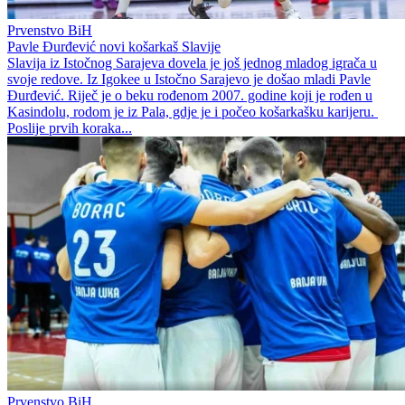
Prvenstvo BiH
Pavle Đurđević novi košarkaš Slavije
Slavija iz Istočnog Sarajeva dovela je još jednog mladog igrača u
svoje redove. Iz Igokee u Istočno Sarajevo je došao mladi Pavle
Đurđević. Riječ je o beku rođenom 2007. godine koji je rođen u
Kasindolu, rodom je iz Pala, gdje je i počeo košarkašku karijeru.
Poslije prvih koraka...
Prvenstvo BiH