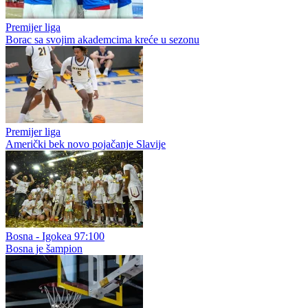
Premijer liga
Borac sa svojim akademcima kreće u sezonu
Premijer liga
Američki bek novo pojačanje Slavije
Bosna - Igokea 97:100
Bosna je šampion