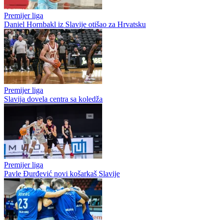
Premijer liga
Daniel Hornbakl iz Slavije otišao za Hrvatsku
Premijer liga
Slavija dovela centra sa koledža
Premijer liga
Pavle Đurđević novi košarkaš Slavije