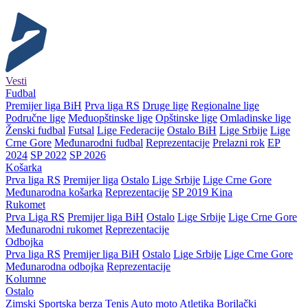
Vesti
Fudbal
Premijer liga BiH
Prva liga RS
Druge lige
Regionalne lige
Područne lige
Međuopštinske lige
Opštinske lige
Omladinske lige
Ženski fudbal
Futsal
Lige Federacije
Ostalo BiH
Lige Srbije
Lige
Crne Gore
Međunarodni fudbal
Reprezentacije
Prelazni rok
EP
2024
SP 2022
SP 2026
Košarka
Prva liga RS
Premijer liga
Ostalo
Lige Srbije
Lige Crne Gore
Međunarodna košarka
Reprezentacije
SP 2019 Kina
Rukomet
Prva Liga RS
Premijer liga BiH
Ostalo
Lige Srbije
Lige Crne Gore
Međunarodni rukomet
Reprezentacije
Odbojka
Prva liga RS
Premijer liga BiH
Ostalo
Lige Srbije
Lige Crne Gore
Međunarodna odbojka
Reprezentacije
Kolumne
Ostalo
Zimski
Sportska berza
Tenis
Auto moto
Atletika
Borilački