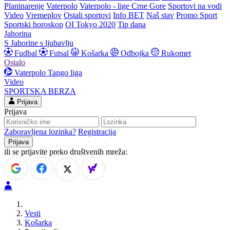
Planinarenje
Vaterpolo
Vaterpolo - lige Crne Gore
Sportovi na vodi
Video
Vremeplov
Ostali sportovi
Info BET
Naš stav
Promo Sport
Sportski horoskop
OI Tokyo 2020
Tip dana
Jahorina
S Jahorine s ljubavlju
Fudbal
Futsal
Košarka
Odbojka
Rukomet
Ostalo
Vaterpolo
Tango liga
Video
SPORTSKA BERZA
Prijava
Prijava
Zaboravljena lozinka?
Registracija
ili se prijavite preko društvenih mreža:
Vesti
Košarka