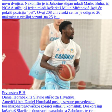
novu dvojicu. Nakon što je iz Jahorine stigao mladi Marko Buha, iz
NCAA stiže još jedan mladi košarkaš Milun Mićanović, koji će
pokriti poziciju "pet". Ovaj 208 cm visoki centar je odigrao 26
utakmica u prošloj sezoni, na 25 je...
Prvenstvo BiH
Daniel Hornbakl iz Slavije otišao za Hrvatsku
Američki bek Daniel Hornbakl poslije sezone provedene u
bosanskohercegovačkoj košarci odlazi u komšiluk. Doskorašnji
košarkaš Slavije je dogovorio saradnju sa Zabokom, te će u