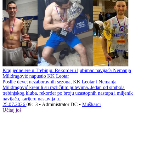
Kraj jedne ere u Trebinju: Rekorder i ljubimac navijača Nemanja
Milidragović napustio KK Leotar
Poslije devet nezaboravnih sezona, KK Leotar i Nemanja
Milidragović krenuli su različitim putevima. Jedan od simbola
trebinjskog kluba, rekorder po broju uzastopnih nastupa i miljenik
navijača, karijeru nastavlja u...
25.07.2026
09:13
•
Administrator DC
•
Muškarci
Učitaj još