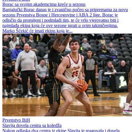
Borac sa svojim akademcima kreće u sezonu
Banjalučki Borac danas je i zvanično počeo sa pripremama za novu
sezonu Prvenstva Bosne i Hercegovine i ABA 2 lige. Borac je
odlučio da promijeni i podmladi tim, te će vrlo vjerovatno biti i
najmlađa ekipa koja će ove sezone igrati u svim takmičenjima.
Marko Šćekić će imati ekipu koja je...
Prvenstvo BiH
Slavija dovela centra sa koledža
Nakon odlaska dva centra iz ekipe Slavija je reagovala i dovela