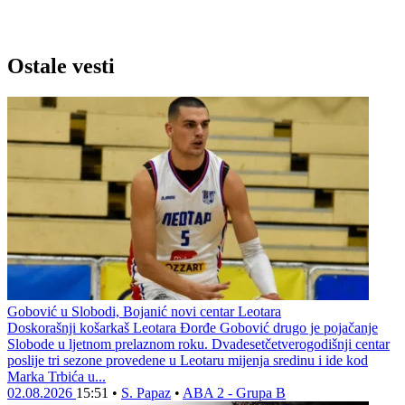
Ostale vesti
Gobović u Slobodi, Bojanić novi centar Leotara
Doskorašnji košarkaš Leotara Đorđe Gobović drugo je pojačanje
Slobode u ljetnom prelaznom roku. Dvadesetčetverogodišnji centar
poslije tri sezone provedene u Leotaru mijenja sredinu i ide kod
Marka Trbića u...
02.08.2026
15:51
•
S. Papaz
•
ABA 2 - Grupa B