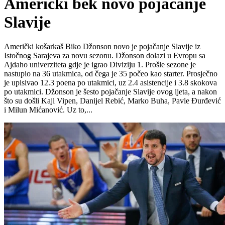
Američki bek novo pojačanje
Slavije
Američki košarkaš Biko Džonson novo je pojačanje Slavije iz
Istočnog Sarajeva za novu sezonu. Džonson dolazi u Evropu sa
Ajdaho univerziteta gdje je igrao Diviziju 1. Prošle sezone je
nastupio na 36 utakmica, od čega je 35 počeo kao starter. Prosječno
je upisivao 12.3 poena po utakmici, uz 2.4 asistencije i 3.8 skokova
po utakmici. Džonson je šesto pojačanje Slavije ovog ljeta, a nakon
što su došli Kajl Vipen, Danijel Rebić, Marko Buha, Pavle Đurđević
i Milun Mićanović. Uz to,...