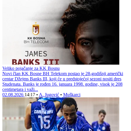
Veliko pojačanje za KK Bosnu
Novi član KK Bosne BH Telekom postao je 28-godišnji američki
centar Džejms Banks III, koji će u predstojećoj sezoni nositi dres
Studenata. Banks je rođen 16. januara 1998. godine, visok je 208
centimetara i važi...
02.08.2026
14:17
•
A. Jugović
•
Muškarci