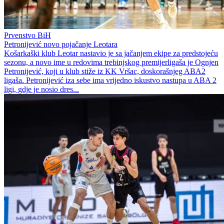
Prvenstvo BiH
Petronijević novo pojačanje Leotara
Košarkaški klub Leotar nastavio je sa jačanjem ekipe za predstojeću
sezonu, a novo ime u redovima trebinjskog premijerligaša je Ognjen
Petronijević, koji u klub stiže iz KK Vršac, doskorašnjeg ABA2
ligaša. Petronijević iza sebe ima vrijedno iskustvo nastupa u ABA 2
ligi, gdje je nosio dres...