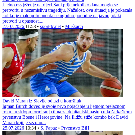
Ljetno osvježenje na rijeci Sani prije nekoliko dana moglo se
pretvoriti u nezamislivu tragediju. Nažalost, ova situacija je pokazala
koliko je malo potrebno da se ugodno popodne na javnoj plaži
pretvori u opasnost,...
27.07.2026
11:53
•
sportdc.net
•
Muškarci
David Maran iz Slavije odlazi u komšiluk
Igman Burch doveo je svoje prvo pojačanje u ljetnom prelaznom
roku i u sklopu formiranja tima za debitantski nastup u košarkaškom
prvenstvu Bosne i Hercegovine. Na Ilidžu stiže kombo bek David
Maran koji je sezonu...
25.07.2026
10:34
•
S. Papaz
•
Prvenstvo BiH