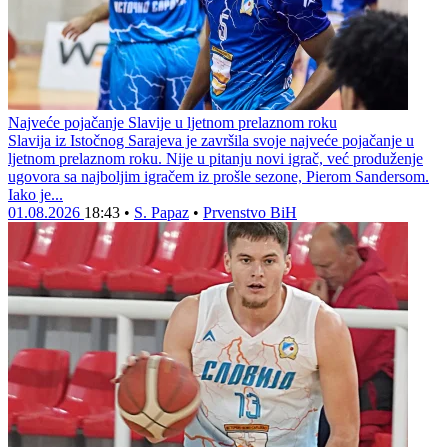
Najveće pojačanje Slavije u ljetnom prelaznom roku
Slavija iz Istočnog Sarajeva je završila svoje najveće pojačanje u
ljetnom prelaznom roku. Nije u pitanju novi igrač, već produženje
ugovora sa najboljim igračem iz prošle sezone, Pierom Sandersom.
Iako je...
01.08.2026
18:43
•
S. Papaz
•
Prvenstvo BiH