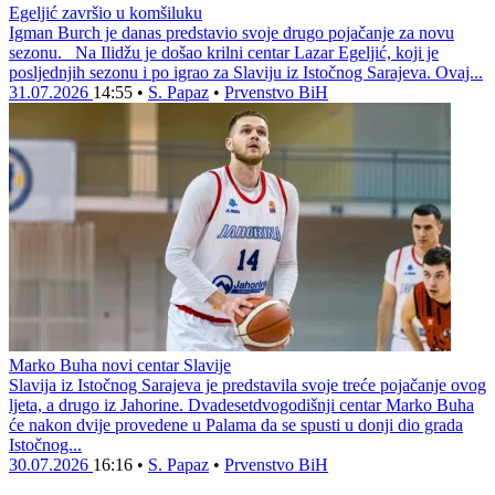
Egeljić završio u komšiluku
Igman Burch je danas predstavio svoje drugo pojačanje za novu
sezonu. Na Ilidžu je došao krilni centar Lazar Egeljić, koji je
posljednjih sezonu i po igrao za Slaviju iz Istočnog Sarajeva. Ovaj...
31.07.2026
14:55
•
S. Papaz
•
Prvenstvo BiH
Marko Buha novi centar Slavije
Slavija iz Istočnog Sarajeva je predstavila svoje treće pojačanje ovog
ljeta, a drugo iz Jahorine. Dvadesetdvogodišnji centar Marko Buha
će nakon dvije provedene u Palama da se spusti u donji dio grada
Istočnog...
30.07.2026
16:16
•
S. Papaz
•
Prvenstvo BiH