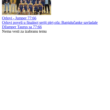
Orlovi - Jumper 77:66
Orlovi poveli u finalnoj seriji plej-ofa: Banjalučanke savladale
Džamper Taurus sa 77:66
Nema vesti za izabranu temu