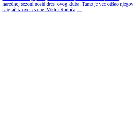
narednoj sezoni nositi dres ovog kluba. Tamo je već otišao njegov
saigrač iz ove sezone, Viktor Radočaj....