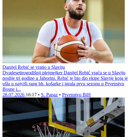
Danijel Rebić se vratio u Slaviju
Dvadesettrogodišnji plejmejker Danijel Rebić vraća se u Slaviju
poslije tri godine u Jahorini. Rebić je bio dio ekipe Slavije koja je
ušla u najviši rang bh. košarke i igrala prvu sezonu u Prvenstvu
Bosne i...
28.07.2026
16:17
•
S. Papaz
•
Prvenstvo BiH