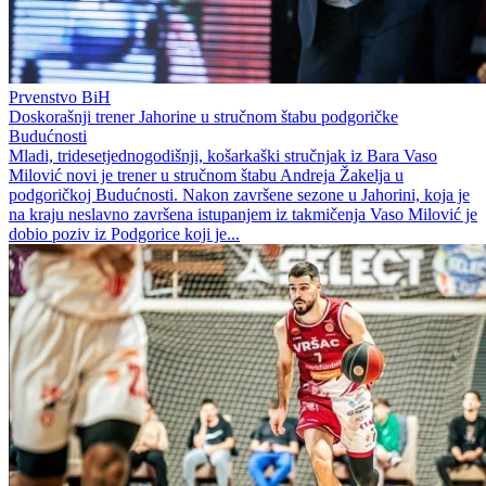
Prvenstvo BiH
Doskorašnji trener Jahorine u stručnom štabu podgoričke
Budućnosti
Mladi, tridesetjednogodišnji, košarkaški stručnjak iz Bara Vaso
Milović novi je trener u stručnom štabu Andreja Žakelja u
podgoričkoj Budućnosti. Nakon završene sezone u Jahorini, koja je
na kraju neslavno završena istupanjem iz takmičenja Vaso Milović je
dobio poziv iz Podgorice koji je...