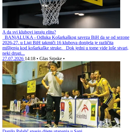
A da svi klubovi igraju elitu?
BANjALUKA - Odluka Košarkaškog saveza BiH da se od sezone
2026-27. u Ligi BiH takmiči 16 klubova donijela je različita
mišljenja kod košarkaške struke. Dok jedni u tome vide loše stvari,
neki drugi...
27.07.2026
14:18
•
Glas Srpske
•
Danilo Palalić spasio dijete utapanja u Sani