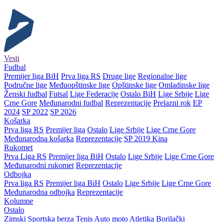
Vesti
Fudbal
Premijer liga BiH
Prva liga RS
Druge lige
Regionalne lige
Područne lige
Međuopštinske lige
Opštinske lige
Omladinske lige
Ženski fudbal
Futsal
Lige Federacije
Ostalo BiH
Lige Srbije
Lige
Crne Gore
Međunarodni fudbal
Reprezentacije
Prelazni rok
EP
2024
SP 2022
SP 2026
Košarka
Prva liga RS
Premijer liga
Ostalo
Lige Srbije
Lige Crne Gore
Međunarodna košarka
Reprezentacije
SP 2019 Kina
Rukomet
Prva Liga RS
Premijer liga BiH
Ostalo
Lige Srbije
Lige Crne Gore
Međunarodni rukomet
Reprezentacije
Odbojka
Prva liga RS
Premijer liga BiH
Ostalo
Lige Srbije
Lige Crne Gore
Međunarodna odbojka
Reprezentacije
Kolumne
Ostalo
Zimski
Sportska berza
Tenis
Auto moto
Atletika
Borilački