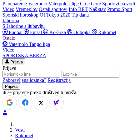
Planinarenje
Vaterpolo
Vaterpolo - lige Crne Gore
Sportovi na vodi
Video
Vremeplov
Ostali sportovi
Info BET
Naš stav
Promo Sport
Sportski horoskop
OI Tokyo 2020
Tip dana
Jahorina
S Jahorine s ljubavlju
Fudbal
Futsal
Košarka
Odbojka
Rukomet
Ostalo
Vaterpolo
Tango liga
Video
SPORTSKA BERZA
Prijava
Prijava
Zaboravljena lozinka?
Registracija
ili se prijavite preko društvenih mreža:
Vesti
Rukomet