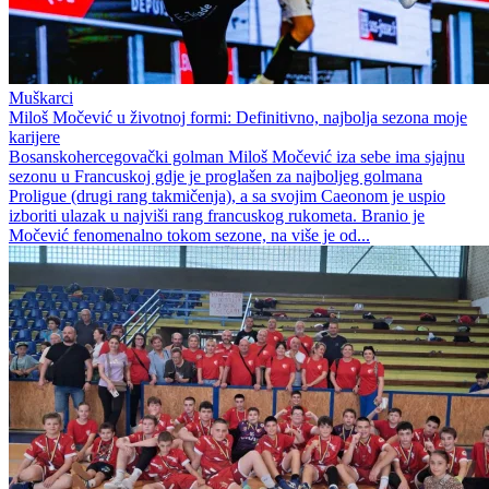
Muškarci
Miloš Močević u životnoj formi: Definitivno, najbolja sezona moje
karijere
Bosanskohercegovački golman Miloš Močević iza sebe ima sjajnu
sezonu u Francuskoj gdje je proglašen za najboljeg golmana
Proligue (drugi rang takmičenja), a sa svojim Caeonom je uspio
izboriti ulazak u najviši rang francuskog rukometa. Branio je
Močević fenomenalno tokom sezone, na više je od...