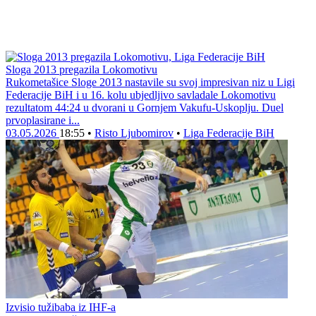
Sloga 2013 pregazila Lokomotivu
Rukometašice Sloge 2013 nastavile su svoj impresivan niz u Ligi
Federacije BiH i u 16. kolu ubjedljivo savladale Lokomotivu
rezultatom 44:24 u dvorani u Gornjem Vakufu-Uskoplju. Duel
prvoplasirane i...
03.05.2026
18:55
•
Risto Ljubomirov
•
Liga Federacije BiH
Izvisio tužibaba iz IHF-a