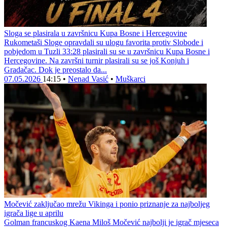
Sloga se plasirala u završnicu Kupa Bosne i Hercegovine
Rukometaši Sloge opravdali su ulogu favorita protiv Slobode i
pobjedom u Tuzli 33:28 plasirali su se u završnicu Kupa Bosne i
Hercegovine. Na završni turnir plasirali su se još Konjuh i
Gradačac. Dok je preostalo da...
07.05.2026
14:15
•
Nenad Vasić
•
Muškarci
Močević zaključao mrežu Vikinga i ponio priznanje za najboljeg
igrača lige u aprilu
Golman francuskog Kaena Miloš Močević najbolji je igrač mjeseca