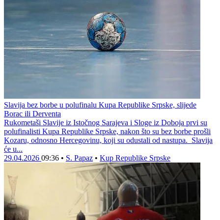
Slavija bez borbe u polufinalu Kupa Republike Srpske, slijede
Borac ili Derventa
Rukometaši Slavije iz Istočnog Sarajeva i Sloge iz Doboja prvi su
polufinalisti Kupa Republike Srpske, nakon što su bez borbe prošli
Kozaru, odnosno Hercegovinu, koji su odustali od nastupa. Slavija
će u...
29.04.2026
09:36
•
S. Papaz
•
Kup Republike Srpske