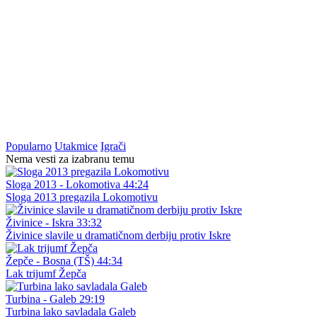
Popularno
Utakmice
Igrači
Nema vesti za izabranu temu
Sloga 2013 - Lokomotiva 44:24
Sloga 2013 pregazila Lokomotivu
Živinice - Iskra 33:32
Živinice slavile u dramatičnom derbiju protiv Iskre
Žepče - Bosna (TŠ) 44:34
Lak trijumf Žepča
Turbina - Galeb 29:19
Turbina lako savladala Galeb