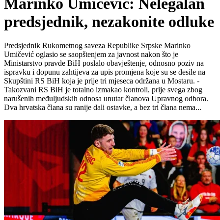
Marinko Umičević: Nelegalan
predsjednik, nezakonite odluke
Predsjednik Rukometnog saveza Republike Srpske Marinko
Umičević oglasio se saopštenjem za javnost nakon što je
Ministarstvo pravde BiH poslalo obavještenje, odnosno poziv na
ispravku i dopunu zahtijeva za upis promjena koje su se desile na
Skupštini RS BiH koja je prije tri mjeseca održana u Mostaru. -
Takozvani RS BiH je totalno izmakao kontroli, prije svega zbog
narušenih međuljudskih odnosa unutar članova Upravnog odbora.
Dva hrvatska člana su ranije dali ostavke, a bez tri člana nema...