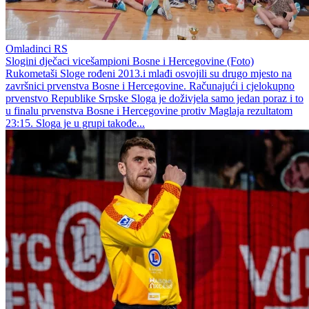
Omladinci RS
Slogini dječaci vicešampioni Bosne i Hercegovine (Foto)
Rukometaši Sloge rođeni 2013.i mlađi osvojili su drugo mjesto na
završnici prvenstva Bosne i Hercegovine. Računajući i cjelokupno
prvenstvo Republike Srpske Sloga je doživjela samo jedan poraz i to
u finalu prvenstva Bosne i Hercegovine protiv Maglaja rezultatom
23:15. Sloga je u grupi takođe...