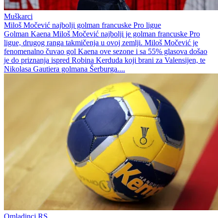
Muškarci
Miloš Močević najbolji golman francuske Pro ligue
Golman Kaena Miloš Močević najbolji je golman francuske Pro
ligue, drugog ranga takmičenja u ovoj zemlji. Miloš Močević je
fenomenalno čuvao gol Kaena ove sezone i sa 55% glasova došao
je do priznanja ispred Robina Kerduda koji brani za Valensijen, te
Nikolasa Gautiera golmana Šerburga....
Omladinci RS