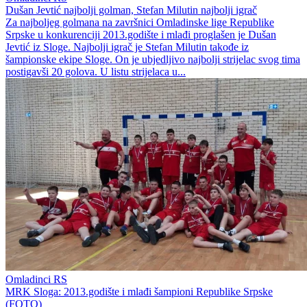
Dušan Jevtić najbolji golman, Stefan Milutin najbolji igrač
Za najboljeg golmana na završnici Omladinske lige Republike
Srpske u konkurenciji 2013.godište i mlađi proglašen je Dušan
Jevtić iz Sloge. Najbolji igrač je Stefan Milutin takođe iz
šampionske ekipe Sloge. On je ubjedljivo najbolji strijelac svog tima
postigavši 20 golova. U listu strijelaca u...
Omladinci RS
MRK Sloga: 2013.godište i mlađi šampioni Republike Srpske
(FOTO)