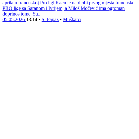
aprila u francuskoj Pro ligi Kaen je na diobi prvog mjesta francuske
PRO lige sa Saranom i Ivrijem, a Miloš Močević ima ogroman
doprinos tome. Sa...
05.05.2026
13:14
•
S. Papaz
•
Muškarci