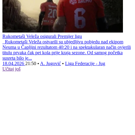
Rukometaši Veleža osigurali Premijer ligu
Rukometaši Veleža ostvarili su ubjedljivu pobjedu nad ekipom
Neuma u Čapljini rezultatom 40:20 i na spektakularan način ovjerili
titulu prvaka čak pet kola prije kraja sezone. Od samog početka
susreta bilo je...
18.04.2026
21:50
•
A. Jugović
•
Liga Federacije - Jug
Učitaj još