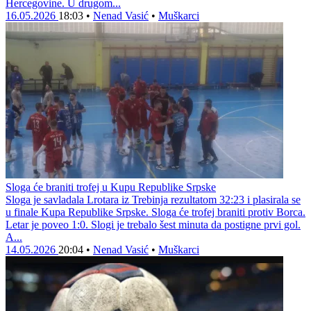
Hercegovine. U drugom...
16.05.2026
18:03
•
Nenad Vasić
•
Muškarci
Sloga će braniti trofej u Kupu Republike Srpske
Sloga je savladala Lrotara iz Trebinja rezultatom 32:23 i plasirala se
u finale Kupa Republike Srpske. Sloga će trofej braniti protiv Borca.
Letar je poveo 1:0. Slogi je trebalo šest minuta da postigne prvi gol.
A...
14.05.2026
20:04
•
Nenad Vasić
•
Muškarci