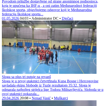
Povodom pritužbe dostavljene od strane anonimnog podnosioca,
koja je upućena ka IHF-u , a oni zatim Međunarodnoj federaciji
školskog sporta, objavljujemo odgovor koji je Međunarodna
federacija školskog sporta...
01.05.2026
04:03
•
Administrator DC
•
Dječaci
Sloga sa plus tri putuje na revanš
Sloga je u prvoj utakmici četvrtfinala Kupa Bosne i Hercegovine
savladala ekipu Slobode iz Tuzle rezultatom 35:32. Sloga je
odmarala najboljeg strijelca lige Todora Milisavljevića. Sloboda se u
ovoj utakmici pokazala...
29.04.2026
20:08
•
Nenad Vasić
•
Muškarci