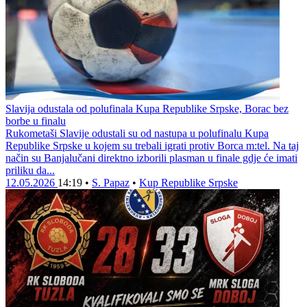
Slavija odustala od polufinala Kupa Republike Srpske, Borac bez
borbe u finalu
Rukometaši Slavije odustali su od nastupa u polufinalu Kupa
Republike Srpske u kojem su trebali igrati protiv Borca m:tel. Na taj
način su Banjalučani direktno izborili plasman u finale gdje će imati
priliku da...
12.05.2026
14:19
•
S. Papaz
•
Kup Republike Srpske