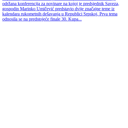
održana konferencija za novinare na kojoj je predsjednik Saveza,
gospodin Marinko Umičević predstavio dvije značajne teme iz
kalendara rukometnih dešavanja u Republici Srpskoj. Prva tema
odnosila se na predstojeće finale 30. Kupa...