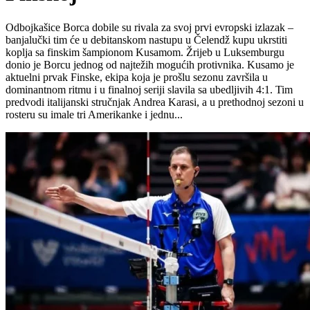
Odbojkašice Borca dobile su rivala za svoj prvi evropski izlazak –
banjalučki tim će u debitanskom nastupu u Čelendž kupu ukrstiti
koplja sa finskim šampionom Kusamom. Žrijeb u Luksemburgu
donio je Borcu jednog od najtežih mogućih protivnika. Kusamo je
aktuelni prvak Finske, ekipa koja je prošlu sezonu završila u
dominantnom ritmu i u finalnoj seriji slavila sa ubedljivih 4:1. Tim
predvodi italijanski stručnjak Andrea Karasi, a u prethodnoj sezoni u
rosteru su imale tri Amerikanke i jednu...