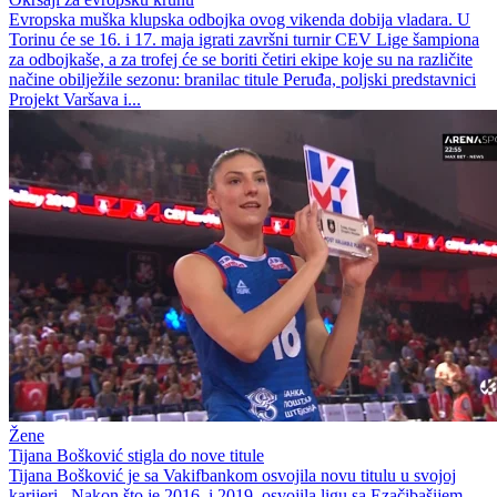
Evropska muška klupska odbojka ovog vikenda dobija vladara. U
Torinu će se 16. i 17. maja igrati završni turnir CEV Lige šampiona
za odbojkaše, a za trofej će se boriti četiri ekipe koje su na različite
načine obilježile sezonu: branilac titule Peruđa, poljski predstavnici
Projekt Varšava i...
Žene
Tijana Bošković stigla do nove titule
Tijana Bošković je sa Vakifbankom osvojila novu titulu u svojoj
karijeri. Nakon što je 2016. i 2019. osvojila ligu sa Ezačibašijem,