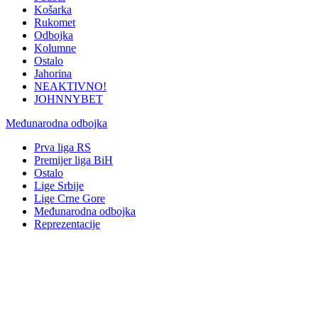
Košarka
Rukomet
Odbojka
Kolumne
Ostalo
Jahorina
NEAKTIVNO!
JOHNNYBET
Međunarodna odbojka
Prva liga RS
Premijer liga BiH
Ostalo
Lige Srbije
Lige Crne Gore
Međunarodna odbojka
Reprezentacije