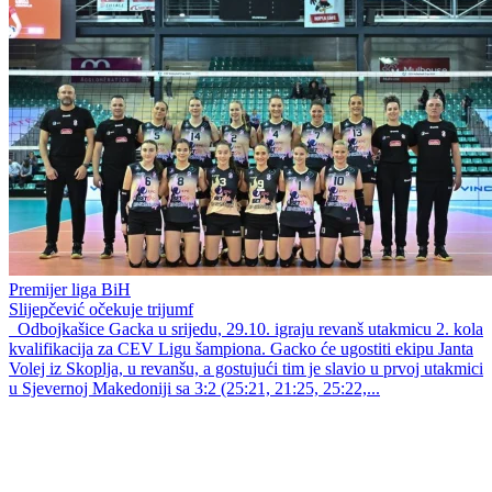
Premijer liga BiH
Slijepčević očekuje trijumf
Odbojkašice Gacka u srijedu, 29.10. igraju revanš utakmicu 2. kola
kvalifikacija za CEV Ligu šampiona. Gacko će ugostiti ekipu Janta
Volej iz Skoplja, u revanšu, a gostujući tim je slavio u prvoj utakmici
u Sjevernoj Makedoniji sa 3:2 (25:21, 21:25, 25:22,...