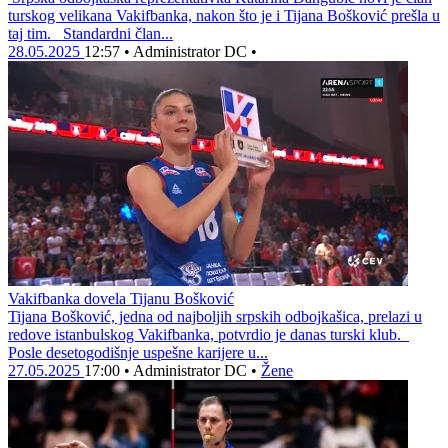
turskog velikana Vakifbanka, nakon što je i Tijana Bošković prešla u
taj tim. Standardni član...
28.05.2025
12:57
•
Administrator DC
•
Vakifbanka dovela Tijanu Bošković
Tijana Bošković, jedna od najboljih srpskih odbojkašica, prelazi u
redove istanbulskog Vakifbanka, potvrdio je danas turski klub.
Posle desetogodišnje uspešne karijere u...
27.05.2025
17:00
•
Administrator DC
•
Žene