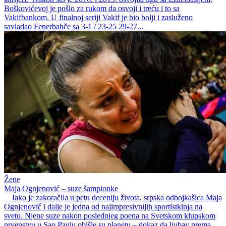
Boškovićevoj je pošlo za rukom da osvoji i treću i to sa
Vakifbankom. U finalnoj seriji Vakif je bio bolji i zasluženo
savladao Fenerbahče sa 3-1 / 23-25 29-27...
Žene
Maja Ognjenović – suze šampionke
Iako je zakoračila u petu deceniju života, srpska odbojkašica Maja
Ognjenović i dalje je jedna od najimpresivnijih sportistkinja na
svetu. Njene suze nakon poslednjeg poena na Svetskom klupskom
prvenstvu u Sao Paulu obišle su planetu – dokaz da ljubav prema...