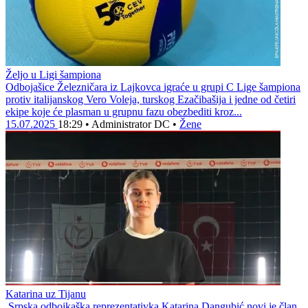
Željo u Ligi šampiona
Odbojašice Železničara iz Lajkovca igraće u grupi C Lige šampiona
protiv italijanskog Vero Voleja, turskog Ezačibašija i jedne od četiri
ekipe koje će plasman u grupnu fazu obezbediti kroz...
15.07.2025
18:29
•
Administrator DC
•
Žene
Katarina uz Tijanu
Srpska odbojkaška reprezentativka Katarina Dangubić novi je član