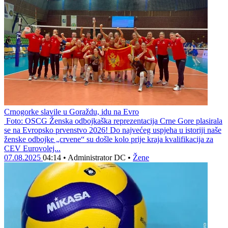
Crnogorke slavile u Goraždu, idu na Evro
Foto: OSCG Ženska odbojkaška reprezentacija Crne Gore plasirala
se na Evropsko prvenstvo 2026! Do najvećeg uspjeha u istoriji naše
ženske odbojke „crvene“ su došle kolo prije kraja kvalifikacija za
CEV Eurovolej...
07.08.2025
04:14
•
Administrator DC
•
Žene