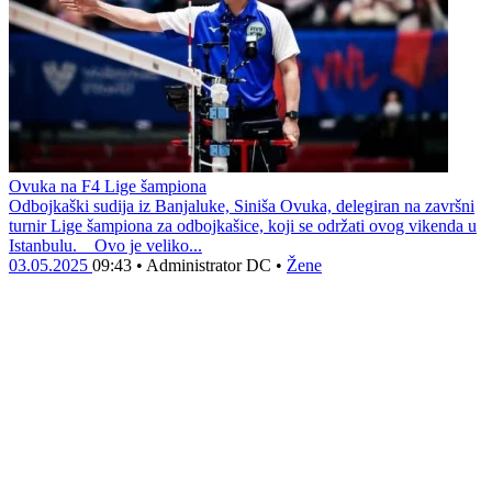
Ovuka na F4 Lige šampiona
Odbojkaški sudija iz Banjaluke, Siniša Ovuka, delegiran na završni
turnir Lige šampiona za odbojkašice, koji se održati ovog vikenda u
Istanbulu. Ovo je veliko...
03.05.2025
09:43
•
Administrator DC
•
Žene