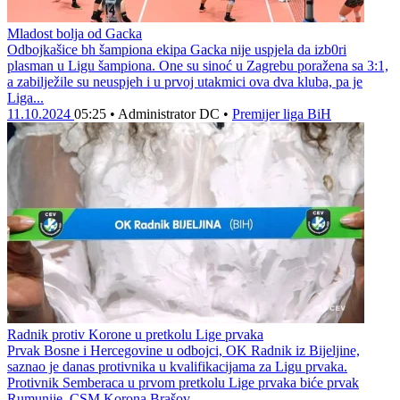
Mladost bolja od Gacka
Odbojkašice bh šampiona ekipa Gacka nije uspjela da izb0ri
plasman u Ligu šampiona. One su sinoć u Zagrebu poražena sa 3:1,
a zabilježile su neuspjeh i u prvoj utakmici ova dva kluba, pa je
Liga...
11.10.2024
05:25
•
Administrator DC
•
Premijer liga BiH
Radnik protiv Korone u pretkolu Lige prvaka
Prvak Bosne i Hercegovine u odbojci, OK Radnik iz Bijeljine,
saznao je danas protivnika u kvalifikacijama za Ligu prvaka.
Protivnik Semberaca u prvom pretkolu Lige prvaka biće prvak
Rumunije, CSM Korona Brašov....