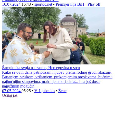
16.07.2024
16:43
•
sportdc.net
•
Premijer liga BiH - Play off
Šampionka svoja na svome, Hercegovina u srcu
Kako se ovih dana patriotizam i ljubav prema rodnoj grudi iskazuje.
Busanjem, vriskom, vrištanjem, prekomjernim proslavama, bučnim i
najbučnijim skupovima, mahanjem barjacima... i na još dosta
najružnijih mogućih...
07.05.2024
05:25
•
V. Ljubenko
•
Žene
Učitaj još