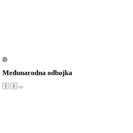
Međunarodna odbojka
1
1