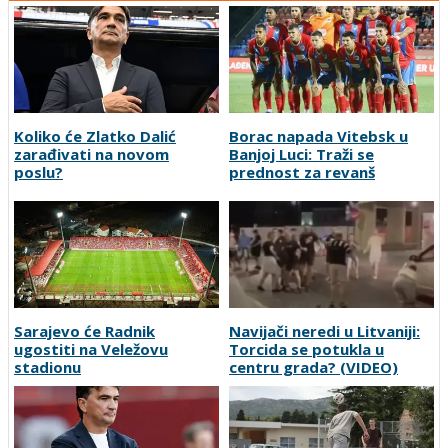
Koliko će Zlatko Dalić
Borac napada Vitebsk u
zarađivati na novom
Banjoj Luci: Traži se
poslu?
prednost za revanš
Sarajevo će Radnik
Navijači neredi u Litvaniji:
ugostiti na Veležovu
Torcida se potukla u
stadionu
centru grada? (VIDEO)