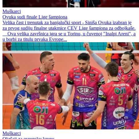
Muškarci
Ovuka sudi finale Lige šampiona
Velika čast i trenutak za banjalučki sport - Siniša Ovuka izabran je
za prvog sudiju finalne utakmice CEV Lige šampiona za odbojkaše.
Ova velika završnica igra se u Torinu, u čuvenoj "Inalpi Areni", a
u borbi za titulu prvaka Evrope...
Muškarci
Okršaji za evropsku krunu