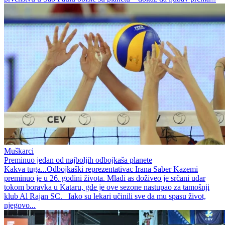
Muškarci
Preminuo jedan od najboljih odbojkaša planete
Kakva tuga...Odbojkaški reprezentativac Irana Saber Kazemi
preminuo je u 26. godini života. Mladi as doživeo je srčani udar
tokom boravka u Kataru, gde je ove sezone nastupao za tamošnji
klub Al Rajan SC. Iako su lekari učinili sve da mu spasu život,
njegovo...