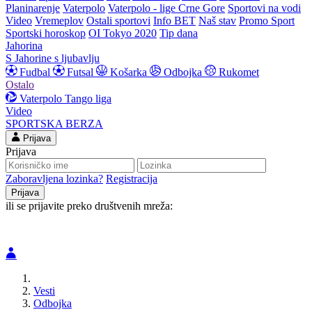
Planinarenje
Vaterpolo
Vaterpolo - lige Crne Gore
Sportovi na vodi
Video
Vremeplov
Ostali sportovi
Info BET
Naš stav
Promo Sport
Sportski horoskop
OI Tokyo 2020
Tip dana
Jahorina
S Jahorine s ljubavlju
Fudbal
Futsal
Košarka
Odbojka
Rukomet
Ostalo
Vaterpolo
Tango liga
Video
SPORTSKA BERZA
Prijava
Prijava
Zaboravljena lozinka?
Registracija
ili se prijavite preko društvenih mreža:
Vesti
Odbojka