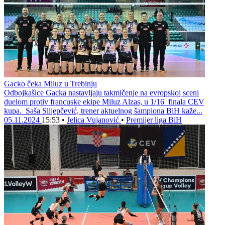
Gacko čeka Miluz u Trebinju
Odbojkašice Gacka nastavljaju takmičenje na evropskoj sceni
duelom protiv francuske ekipe Miluz Alzas, u 1/16 finala CEV
kupa. Saša Slijepčević, trener aktuelnog šampiona BiH kaže...
05.11.2024
15:53
•
Jelica Vujanović
•
Premijer liga BiH