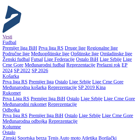
Vesti
Fudbal
Premijer liga BiH
Prva liga RS
Druge lige
Regionalne lige
Područne lige
Međuopštinske lige
Opštinske lige
Omladinske lige
Ženski fudbal
Futsal
Lige Federacije
Ostalo BiH
Lige Srbije
Lige
Crne Gore
Međunarodni fudbal
Reprezentacije
Prelazni rok
EP
2024
SP 2022
SP 2026
Košarka
Prva liga RS
Premijer liga
Ostalo
Lige Srbije
Lige Crne Gore
Međunarodna košarka
Reprezentacije
SP 2019 Kina
Rukomet
Prva Liga RS
Premijer liga BiH
Ostalo
Lige Srbije
Lige Crne Gore
Međunarodni rukomet
Reprezentacije
Odbojka
Prva liga RS
Premijer liga BiH
Ostalo
Lige Srbije
Lige Crne Gore
Međunarodna odbojka
Reprezentacije
Kolumne
Ostalo
Zimski
Sportska berza
Tenis
Auto moto
Atletika
Borilački