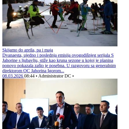
Skijamo do aprila, pa i maja
Dvanaesta, ujedno i poslednja emisija ovogodišnjeg serijala S
Jahorine s ljubavlju, stiže kao kruna sezone u kojoj je planina
ponovo pokazala zašto je posebna. U razgovoru sa generalnim
direktorom OC Jahorina Igorom...
08.03.2026
08:44
•
Administrator DC
•