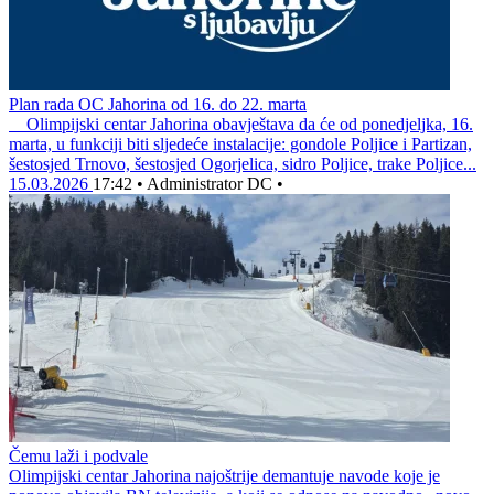
Plan rada OC Jahorina od 16. do 22. marta
Olimpijski centar Jahorina obavještava da će od ponedjeljka, 16.
marta, u funkciji biti sljedeće instalacije: gondole Poljice i Partizan,
šestosjed Trnovo, šestosjed Ogorjelica, sidro Poljice, trake Poljice...
15.03.2026
17:42
•
Administrator DC
•
Čemu laži i podvale
Olimpijski centar Jahorina najoštrije demantuje navode koje je