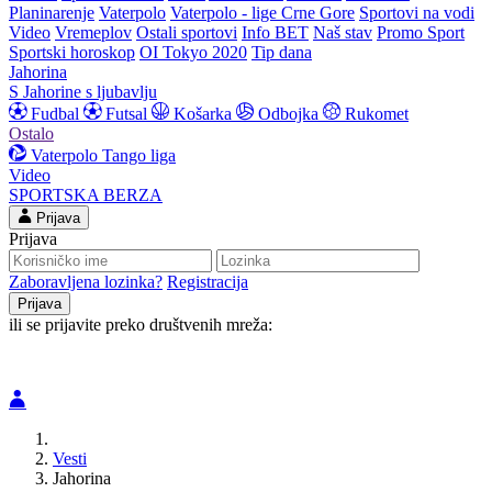
Planinarenje
Vaterpolo
Vaterpolo - lige Crne Gore
Sportovi na vodi
Video
Vremeplov
Ostali sportovi
Info BET
Naš stav
Promo Sport
Sportski horoskop
OI Tokyo 2020
Tip dana
Jahorina
S Jahorine s ljubavlju
Fudbal
Futsal
Košarka
Odbojka
Rukomet
Ostalo
Vaterpolo
Tango liga
Video
SPORTSKA BERZA
Prijava
Prijava
Zaboravljena lozinka?
Registracija
ili se prijavite preko društvenih mreža:
Vesti
Jahorina