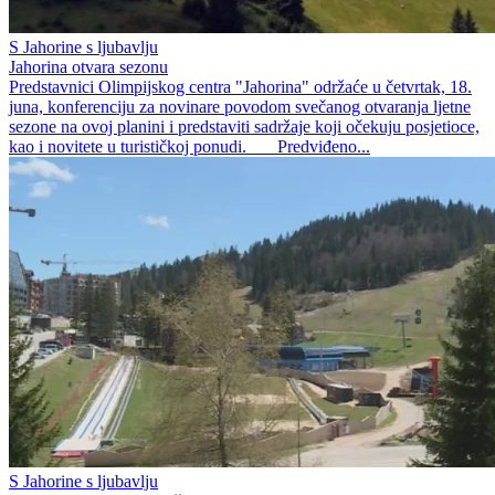
S Jahorine s ljubavlju
Jahorina otvara sezonu
Predstavnici Olimpijskog centra "Jahorina" održaće u četvrtak, 18.
juna, konferenciju za novinare povodom svečanog otvaranja ljetne
sezone na ovoj planini i predstaviti sadržaje koji očekuju posjetioce,
kao i novitete u turističkoj ponudi. Predviđeno...
S Jahorine s ljubavlju