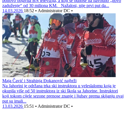
ponovo objavila BN televizija, a koji se odnose na navodno „novo
zaduženje“ od 30 miliona KM. Nažalost, nije prvi put da...
14.03.2026
18:52
•
Administrator DC
•
Maja Čavić i Strahinja Đokanović najbrži
Na Jahorini je održana trka ski instruktora u veleslalomu koja je
okupila više od 50 instruktora iz ski škola sa Jahorine. Instruktori
koji tokom cijele sezone prenose znanje i ljubav prema skijanju ovaj
put su imali...
13.03.2026
15:51
•
Administrator DC
•