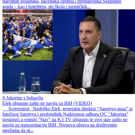
narodnih poslanika, načelnika opština i predstavnika Skupštine
grada – kao i hotelijera, ski škola i turističkih...
S Jahorine s ljubavlju
Elek objasnio zašto ne navija za BiH (VIDEO)
Screenshot Nedeljko Elek, generalni direktor “Sarajevo-gasa” iz
Istočnog Sarajeva i predsjednik Nadzornog odbora OC “Jahorina”
gostujući u emisiji “Stav” na K3 TV objasnio je svoj stav zašto ne
navija za reprezentaciju BiH. Njegova objava na društvenim
mrežama da ni...