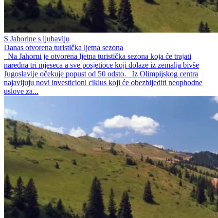
S Jahorine s ljubavlju
Danas otvorena turistička ljetna sezona
Na Jahorni je otvorena ljetna turistička sezona koja će trajati
naredna tri mjeseca a sve posjetioce koji dolaze iz zemalja bivše
Jugoslavije očekuje popust od 50 odsto. Iz Olimpijskog centra
najavljuju novi investicioni ciklus koji će obezbijediti neophodne
uslove za...