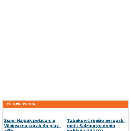
WEB PREPORUKE
Sjajni Hajduk peticom u
Tabaković riješio evropski
Vilniusu na korak do play-
meč i Salzburgu donio
offa
pobjedu (VIDEO)