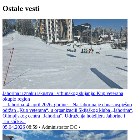
Ostale vesti
Jahorina u znaku iskustva i vrhunskog skijanja: Kup veterana
okupio region
Jahorina, 4. april 2026. godine – Na Jahorina je danas uspješno
održan „Kup veterana“, u organizaciji Skijaškog kluba „Jahorina“,
Olimpijskog centra „Jahorina“, Udruženja hotelijera Jahorine i
Turističke...
05.04.2026
08:59
•
Administrator DC
•