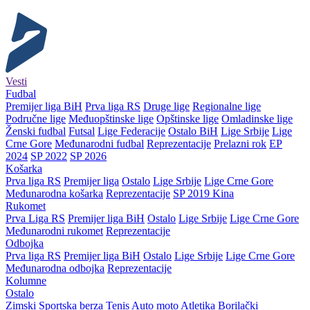
Vesti
Fudbal
Premijer liga BiH
Prva liga RS
Druge lige
Regionalne lige
Područne lige
Međuopštinske lige
Opštinske lige
Omladinske lige
Ženski fudbal
Futsal
Lige Federacije
Ostalo BiH
Lige Srbije
Lige
Crne Gore
Međunarodni fudbal
Reprezentacije
Prelazni rok
EP
2024
SP 2022
SP 2026
Košarka
Prva liga RS
Premijer liga
Ostalo
Lige Srbije
Lige Crne Gore
Međunarodna košarka
Reprezentacije
SP 2019 Kina
Rukomet
Prva Liga RS
Premijer liga BiH
Ostalo
Lige Srbije
Lige Crne Gore
Međunarodni rukomet
Reprezentacije
Odbojka
Prva liga RS
Premijer liga BiH
Ostalo
Lige Srbije
Lige Crne Gore
Međunarodna odbojka
Reprezentacije
Kolumne
Ostalo
Zimski
Sportska berza
Tenis
Auto moto
Atletika
Borilački