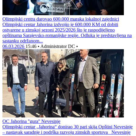
Olimpijski centra darovao 600.000 maraka lokalnoj zajednici
Olimpijski centar Jahorina izdvojio je 600.000 KM od dobiti
ostvarene u zimskoj sezoni 2025/2026 što je raspodijeljeno
opštinama Sarajevsko-romanijske regije. Odluka je predstavljena na
sastanku održanom...
06.03.2026
15:46
•
Administrator DC
•
OC Jahorina ''gura'' Nevesinje
Olimpijski centar „Jahorina“ donirao 30 pari skija Opštini Nevesinje
– nastavak saradnje i podrška razvoju zimskih sportova Nevesinje