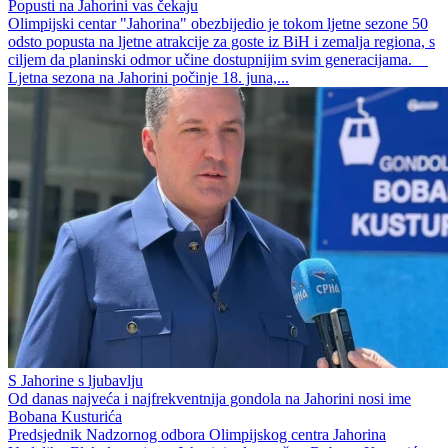
Popusti na Jahorini vas čekaju
Olimpijski centar "Jahorina" obezbijedio je tokom ljetne sezone 50
odsto popusta na ljetne atrakcije za goste iz BiH i zemalja regiona, s
ciljem da planinski odmor učine dostupnijim svim generacijama.
Ljetna sezona na Jahorini počinje 18. juna,...
S Jahorine s ljubavlju
Od danas najveća i najfrekventnija gondola na Jahorini nosi ime
Bobana Kusturića
Predsjednik Nadzornog odbora Olimpijskog centra Jahorina