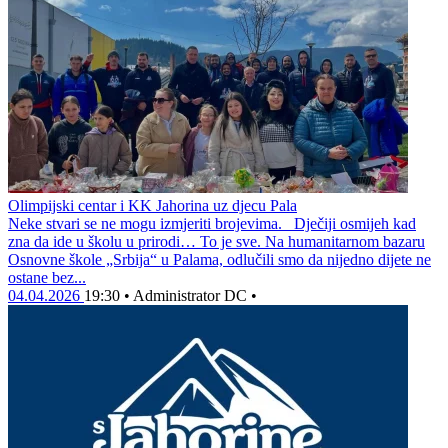
Olimpijski centar i KK Jahorina uz djecu Pala
Neke stvari se ne mogu izmjeriti brojevima. Dječiji osmijeh kad
zna da ide u školu u prirodi… To je sve. Na humanitarnom bazaru
Osnovne škole „Srbija“ u Palama, odlučili smo da nijedno dijete ne
ostane bez...
04.04.2026
19:30
•
Administrator DC
•