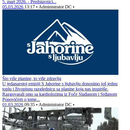
5. mart 2026. - Predstavnici...
05.03.2026
13:17
•
Administrator DC
•
Što više planine, to više zdravlja
U jedanaestoj emisiji S Jahorine s ljubavlju donosimo još jednu
toplu i živopisnu razglednicu sa planine koja nas inspiriše.
Razgovarali smo sa kardiolozima iz Foče Slađanom i Srđanom
Popovićem o tome...
01.03.2026
09:35
•
Administrator DC
•