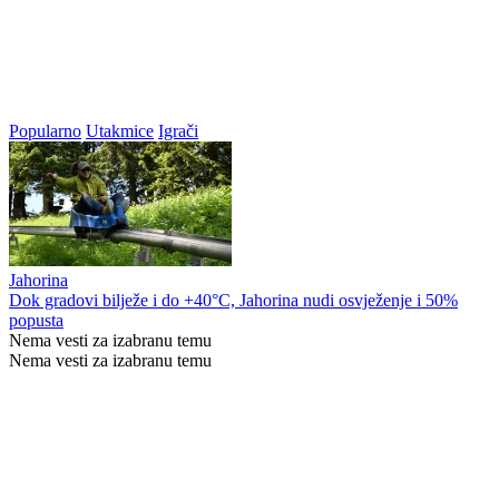
Popularno
Utakmice
Igrači
Jahorina
Dok gradovi bilježe i do +40°C, Jahorina nudi osvježenje i 50%
popusta
Nema vesti za izabranu temu
Nema vesti za izabranu temu