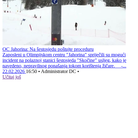
OC Jahorina: Na šestosjedu poštujte proceduru
Zaposleni u Olimpijskom centru "Jahorina" spriječili su mogući
incident na polaznoj stanici šestosjeda "Skočine" usljeg, kako je
navedeno, nepravilnog ponašanja tokom korištenja žičare. -...
22.02.2026
16:50
•
Administrator DC
•
Učitaj još