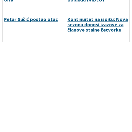
Petar Sučić postao otac
Kontinuitet na ispitu: Nova
sezona donosi izazove za
članove stalne četvorke
Tok meča | Borac 1-0
Louis van Gaal pobijedio
Vitebsk: Borac dominirao,
rak i poručio: Ako vam
ali nije ni imao sreće
treba selektor, pozovite
mene!
Preporučuje ContentExchange
Vesti
O nama
Uslovi korišćenja
Polisa privatnosti
Postanite korisnik
Kontakt
Oglašavanje
Prijavite grešku
Pretraga
Linkovi
Ankete
Sportka berza
Copyright © 2007-2026 SportDC. Sva prava zadržana.
SportDC je deo
srbijasport.net
mreže