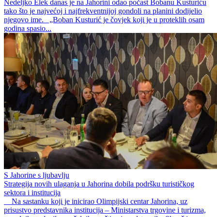
Nedeljko Elek danas je na Jahorini odao počast Bobanu Kusturiću
tako što je najvećoj i najfrekventnijoj gondoli na planini dodijelio
njegovo ime. „Boban Kusturić je čovjek koji je u proteklih osam
godina spasio...
S Jahorine s ljubavlju
Strategija novih ulaganja u Jahorina dobila podršku turističkog
sektora i institucija
Na sastanku koji je inicirao Olimpijski centar Jahorina, uz
prisustvo predstavnika institucija – Ministarstva trgovine i turizma,