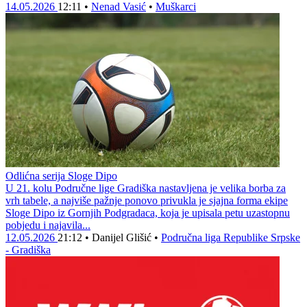
14.05.2026
12:11
•
Nenad Vasić
•
Muškarci
Odlićna serija Sloge Dipo
U 21. kolu Područne lige Gradiška nastavljena je velika borba za
vrh tabele, a najviše pažnje ponovo privukla je sjajna forma ekipe
Sloge Dipo iz Gornjih Podgradaca, koja je upisala petu uzastopnu
pobjedu i najavila...
12.05.2026
21:12
•
Danijel Glišić
•
Područna liga Republike Srpske
- Gradiška