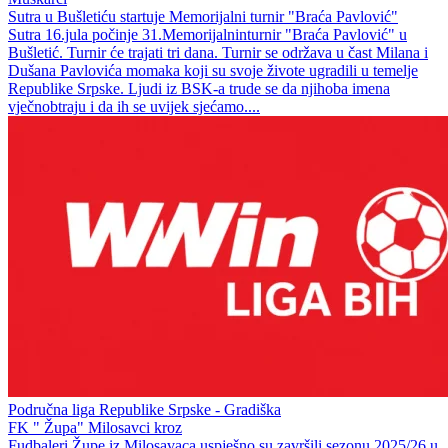
Sutra u Bušletiću startuje Memorijalni turnir "Braća Pavlović"
Sutra 16.jula počinje 31.Memorijalninturnir "Braća Pavlović" u
Bušletić. Turnir će trajati tri dana. Turnir se održava u čast Milana i
Dušana Pavlovića momaka koji su svoje živote ugradili u temelje
Republike Srpske. Ljudi iz BSK-a trude se da njihoba imena
vječnobtraju i da ih se uvijek sjećamo....
Područna liga Republike Srpske - Gradiška
FK " Župa" Milosavci kroz
Fudbaleri Župe iz Milosavaca uspješno su završili sezonu 2025/26 u