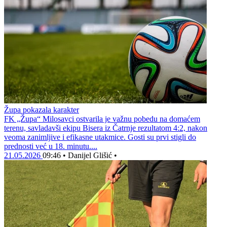
Župa pokazala karakter
FK „Župa“ Milosavci ostvarila je važnu pobedu na domaćem
terenu, savladavši ekipu Bisera iz Čatrnje rezultatom 4:2, nakon
veoma zanimljive i efikasne utakmice. Gosti su prvi stigli do
prednosti već u 18. minutu....
21.05.2026
09:46
•
Danijel Glišić
•