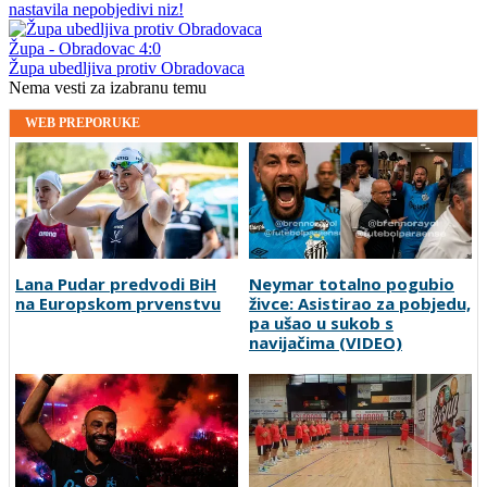
nastavila nepobjedivi niz!
Župa - Obradovac 4:0
Župa ubedljiva protiv Obradovaca
Nema vesti za izabranu temu
WEB PREPORUKE
Lana Pudar predvodi BiH
Neymar totalno pogubio
na Europskom prvenstvu
živce: Asistirao za pobjedu,
pa ušao u sukob s
navijačima (VIDEO)