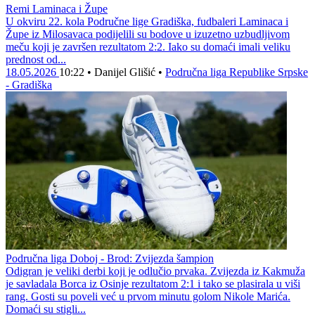
Remi Laminaca i Župe
U okviru 22. kola Područne lige Gradiška, fudbaleri Laminaca i
Župe iz Milosavaca podijelili su bodove u izuzetno uzbudljivom
meču koji je završen rezultatom 2:2. Iako su domaći imali veliku
prednost od...
18.05.2026
10:22
•
Danijel Glišić
•
Područna liga Republike Srpske
- Gradiška
Područna liga Doboj - Brod: Zvijezda šampion
Odigran je veliki derbi koji je odlučio prvaka. Zvijezda iz Kakmuža
je savladala Borca iz Osinje rezultatom 2:1 i tako se plasirala u viši
rang. Gosti su poveli već u prvom minutu golom Nikole Marića.
Domaći su stigli...