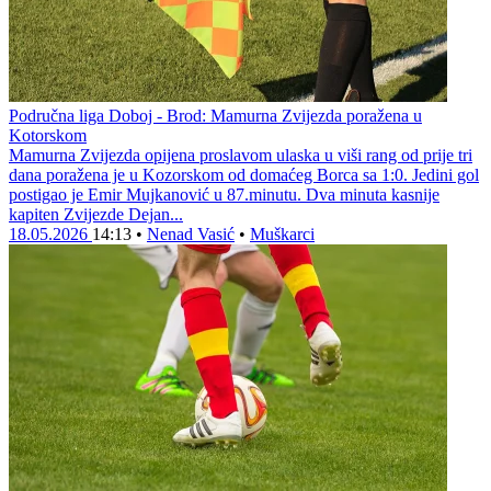
Područna liga Doboj - Brod: Mamurna Zvijezda poražena u
Kotorskom
Mamurna Zvijezda opijena proslavom ulaska u viši rang od prije tri
dana poražena je u Kozorskom od domaćeg Borca sa 1:0. Jedini gol
postigao je Emir Mujkanović u 87.minutu. Dva minuta kasnije
kapiten Zvijezde Dejan...
18.05.2026
14:13
•
Nenad Vasić
•
Muškarci