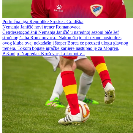
Područna liga Republike Srpske - Gradiška
Nemanja Janičić novi trener Romanovaca
Četrdesetogodišnji Nemanja Janičić u narednoj sezoni biće šef
stručnog štaba Romanovaca. Nakon što je tri sezone nosio dres
ovog kluba ovaj nekadašnji štoper Borca će preuzeti ulogu glavnog
trenera. Tokom bogate igračke karijere nastupao je za Mogren,
Bežaniju, Napredak Kruševac, Lokomotiv...