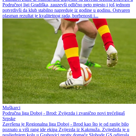
Područnoj ligi Gradiška, zauzevši odlično peto mjesto i još jednom
potvrdivši da klub stabilno napreduje iz godine u godinu. Ostvaren
plasman rezultat je kvalitetnog rada, borbenosti i...
Muškarci
Područna liga Doboj - Brod: Zvijezda i zvanično novi trećeligaš
Srpske
Završena je Regionalna liga Doboj - Brod kao što je od ranije bilo
poznato u viši rang ide ekipa Zvijezda iz Kakmuža. Zvijedzda je u
posljednjem kolu u Grabovici protiv domaće Slobode GS odigrala