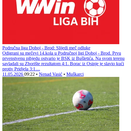
Područna liga Doboj - Brod: Slijedi meč odluke
Odigrani su mečevi 14.kola u Područnoj ligi Doboj - Brod. Prvu
prvenstvenu pibjedu ostvario je BSK iz Bušletića. Na svom terenu
savladali su Zborište rezultatom 4:1. Borac iz Osinje je slavio kući
protiv Pridjela 3:1....
11.05.2026
09:22
•
Nenad Vasić
•
Muškarci