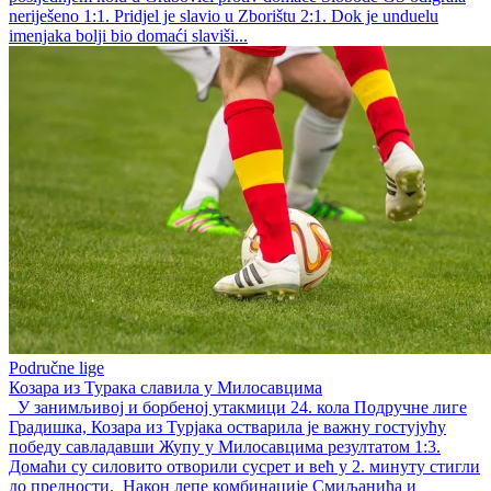
neriješeno 1:1. Pridjel je slavio u Zborištu 2:1. Dok je unduelu
imenjaka bolji bio domaći slaviši...
Područne lige
Козара из Турака славила у Милосавцима
У занимљивој и борбеној утакмици 24. кола Подручне лиге
Градишка, Козара из Турјака остварила је важну гостујућу
победу савладавши Жупу у Милосавцима резултатом 1:3.
Домаћи су силовито отворили сусрет и већ у 2. минуту стигли
до предности. Након лепе комбинације Смиљанића и