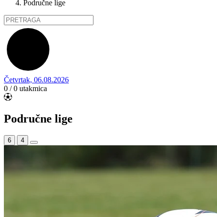
Područne lige
Četvrtak, 06.08.2026
0 / 0
utakmica
Područne lige
6
4