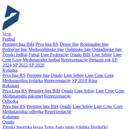
Vesti
Fudbal
Premijer liga BiH
Prva liga RS
Druge lige
Regionalne lige
Područne lige
Međuopštinske lige
Opštinske lige
Omladinske lige
Ženski fudbal
Futsal
Lige Federacije
Ostalo BiH
Lige Srbije
Lige
Crne Gore
Međunarodni fudbal
Reprezentacije
Prelazni rok
EP
2024
SP 2022
SP 2026
Košarka
Prva liga RS
Premijer liga
Ostalo
Lige Srbije
Lige Crne Gore
Međunarodna košarka
Reprezentacije
SP 2019 Kina
Rukomet
Prva Liga RS
Premijer liga BiH
Ostalo
Lige Srbije
Lige Crne Gore
Međunarodni rukomet
Reprezentacije
Odbojka
Prva liga RS
Premijer liga BiH
Ostalo
Lige Srbije
Lige Crne Gore
Međunarodna odbojka
Reprezentacije
Kolumne
Ostalo
Zimski
Sportska berza
Tenis
Auto moto
Atletika
Borilački