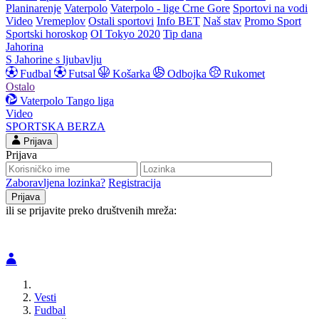
Planinarenje
Vaterpolo
Vaterpolo - lige Crne Gore
Sportovi na vodi
Video
Vremeplov
Ostali sportovi
Info BET
Naš stav
Promo Sport
Sportski horoskop
OI Tokyo 2020
Tip dana
Jahorina
S Jahorine s ljubavlju
Fudbal
Futsal
Košarka
Odbojka
Rukomet
Ostalo
Vaterpolo
Tango liga
Video
SPORTSKA BERZA
Prijava
Prijava
Zaboravljena lozinka?
Registracija
ili se prijavite preko društvenih mreža:
Vesti
Fudbal