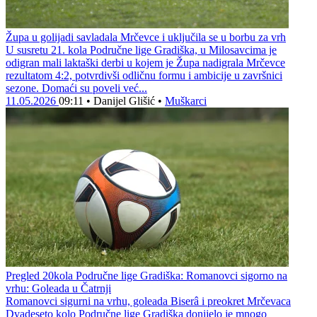
Župa u golijadi savladala Mrčevce i uključila se u borbu za vrh
U susretu 21. kola Područne lige Gradiška, u Milosavcima je
odigran mali laktaški derbi u kojem je Župa nadigrala Mrčevce
rezultatom 4:2, potvrdivši odličnu formu i ambicije u završnici
sezone. Domaći su poveli već...
11.05.2026
09:11
•
Danijel Glišić
•
Muškarci
Pregled 20kola Područne lige Gradiška: Romanovci sigorno na
vrhu: Goleada u Čatrnji
Romanovci sigurni na vrhu, goleada Biserâ i preokret Mrčevaca
Dvadeseto kolo Područne lige Gradiška donijelo je mnogo