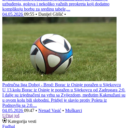
uzbuđenja, golova i nekoliko važnih preokreta koji dodatno
komplikuju borbu za sredinu tabele,...
04.05.2026
09:55
•
Danijel Glišić
•
Područna liga Doboj - Brod: Borac iz Osinje poražen u Sijekovcu
U 13.kolu Borac iz Osinje je poražen u Sijekovcu od Zadrugara 2:0.
I dalje su izjednačeni na vrhu sa Zvijezdom, međutim Kakmužani su
u ovom kolu bili slobodni. Pridjel je slavio protiv Poleta iz
Podnovlja sa 2:0....
04.05.2026
09:47
•
Nenad Vasić
•
Muškarci
Učitaj još
Kategorija vesti
Fudbal