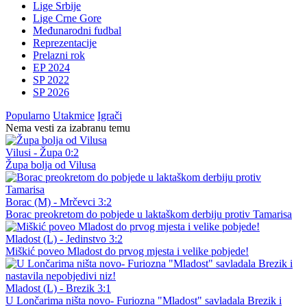
Lige Srbije
Lige Crne Gore
Međunarodni fudbal
Reprezentacije
Prelazni rok
EP 2024
SP 2022
SP 2026
Popularno
Utakmice
Igrači
Nema vesti za izabranu temu
Vilusi - Župa 0:2
Župa bolja od Vilusa
Borac (M) - Mrčevci 3:2
Borac preokretom do pobjede u laktaškom derbiju protiv Tamarisa
Mladost (L) - Jedinstvo 3:2
Miškić poveo Mladost do prvog mjesta i velike pobjede!
Mladost (L) - Brezik 3:1
U Lončarima ništa novo- Furiozna "Mladost" savladala Brezik i