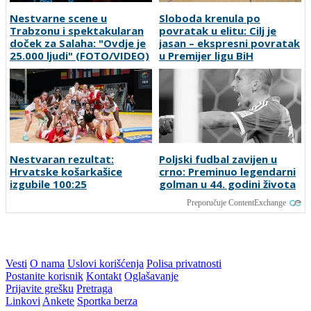
Nestvarne scene u
Sloboda krenula po
Trabzonu i spektakularan
povratak u elitu: Cilj je
doček za Salaha: "Ovdje je
jasan – ekspresni povratak
25.000 ljudi" (FOTO/VIDEO)
u Premijer ligu BiH
Nestvaran rezultat:
Poljski fudbal zavijen u
Hrvatske košarkašice
crno: Preminuo legendarni
izgubile 100:25
golman u 44. godini života
Preporučuje ContentExchange
Vesti
O nama
Uslovi korišćenja
Polisa privatnosti
Postanite korisnik
Kontakt
Oglašavanje
Prijavite grešku
Pretraga
Linkovi
Ankete
Sportka berza