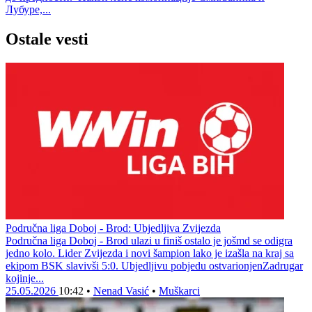
Лубуре,...
Ostale vesti
Područna liga Doboj - Brod: Ubjedljiva Zvijezda
Područna liga Doboj - Brod ulazi u finiš ostalo je jošmd se odigra
jedno kolo. Lider Zvijezda i novi šampion lako je izašla na kraj sa
ekipom BSK slavivši 5:0. Ubjedljivu pobjedu ostvarionjenZadrugar
kojinje...
25.05.2026
10:42
•
Nenad Vasić
•
Muškarci