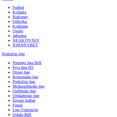
Fudbal
Košarka
Rukomet
Odbojka
Kolumne
Ostalo
Jahorina
NEAKTIVNO!
JOHNNYBET
Područne lige
Premijer liga BiH
Prva liga RS
Druge lige
Regionalne lige
Područne lige
Međuopštinske lige
Opštinske lige
Omladinske lige
Ženski fudbal
Futsal
Lige Federacije
Ostalo BiH