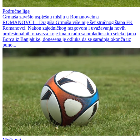
Područne lige
Grmuša završio uspješnu misiju u Romanovcima
ROMANOVCI – Dragiša Grmuša više nije šef stručnog štaba FK
Romanovci. Nakon zajedničkog razgovora i uvažavanja novih
profesionalnih obaveza koje ima u radu sa omladinskim selekcijama
Borca iz Banjaluke, donesena je odluka da se saradnja okonča uz
puno...
Muškarci