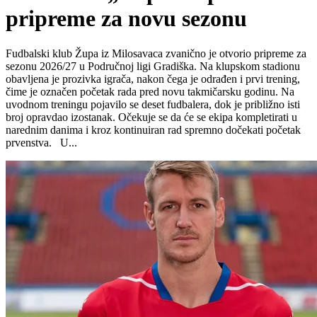
pripreme za novu sezonu
Fudbalski klub Župa iz Milosavaca zvanično je otvorio pripreme za
sezonu 2026/27 u Područnoj ligi Gradiška. Na klupskom stadionu
obavljena je prozivka igrača, nakon čega je odrađen i prvi trening,
čime je označen početak rada pred novu takmičarsku godinu. Na
uvodnom treningu pojavilo se deset fudbalera, dok je približno isti
broj opravdao izostanak. Očekuje se da će se ekipa kompletirati u
narednim danima i kroz kontinuiran rad spremno dočekati početak
prvenstva. U...