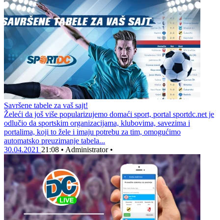
Savršene tabele za vaš sajt!
Želeći da još više popularizujemo domaći sport, portal sportdc.net je
odlučio da sportskim organizacijama, klubovima, savezima i
portalima, koji to žele i imaju potrebu za tim, omogućimo
automatsko preuzimanje tabela...
30.04.2021
21:08
•
Administrator
•