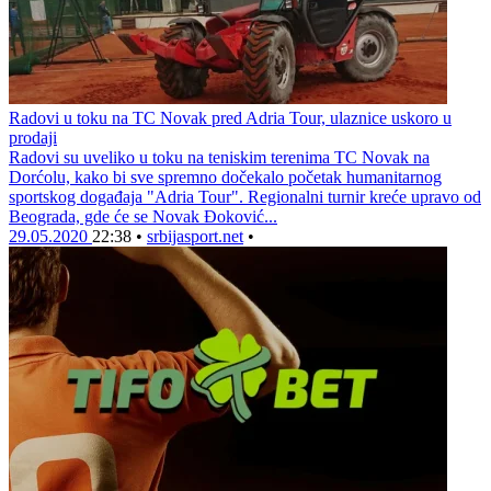
Radovi u toku na TC Novak pred Adria Tour, ulaznice uskoro u
prodaji
Radovi su uveliko u toku na teniskim terenima TC Novak na
Dorćolu, kako bi sve spremno dočekalo početak humanitarnog
sportskog događaja "Adria Tour". Regionalni turnir kreće upravo od
Beograda, gde će se Novak Đoković...
29.05.2020
22:38
•
srbijasport.net
•