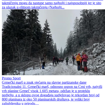
takmičenju mogu da nastupe samo najbolji i najsposobniji jer je sito
za ulazak u elitnom takmičenju (Najbolji...
Promo Sport
Grmečki marš u znak sjećanja na slavne partizanske dane
Tradicionalni 11. Grmečki marš, odnosno uspon na Crni vrh, najviši
vrh planine Grmeč visok 1.605 metara, održan je u proteklu
nedjelju, a u sklopu ovog događaja sudjelovao je rekordan broj od
800 planinara iz oko 50 planinarskih društava, te veliki broj
zaljubljenika u prirodu....