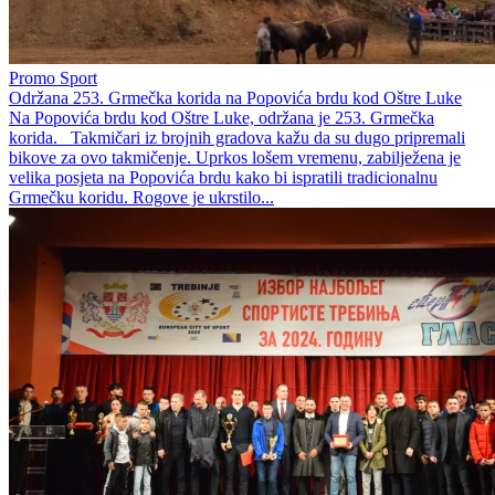
Promo Sport
Održana 253. Grmečka korida na Popovića brdu kod Oštre Luke
Na Popovića brdu kod Oštre Luke, održana je 253. Grmečka
korida. Takmičari iz brojnih gradova kažu da su dugo pripremali
bikove za ovo takmičenje. Uprkos lošem vremenu, zabilježena je
velika posjeta na Popovića brdu kako bi ispratili tradicionalnu
Grmečku koridu. Rogove je ukrstilo...