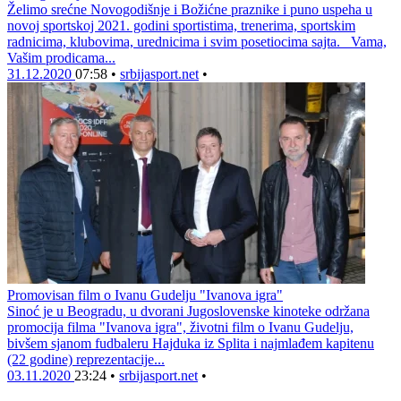
Želimo srećne Novogodišnje i Božićne praznike i puno uspeha u
novoj sportskoj 2021. godini sportistima, trenerima, sportskim
radnicima, klubovima, urednicima i svim posetiocima sajta. Vama,
Vašim prodicama...
31.12.2020
07:58
•
srbijasport.net
•
Promovisan film o Ivanu Gudelju "Ivanova igra"
Sinoć je u Beogradu, u dvorani Jugoslovenske kinoteke održana
promocija filma "Ivanova igra", životni film o Ivanu Gudelju,
bivšem sjanom fudbaleru Hajduka iz Splita i najmlađem kapitenu
(22 godine) reprezentacije...
03.11.2020
23:24
•
srbijasport.net
•