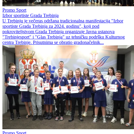
Promo Sport
Izbor sportiste Grada Trebinja
U Trebinju je večeras održana tradicionalna manifestacija "Izbor
sportiste Grada Trebinja za 2024. godinu", koji pod
pokroviteljstvom Grada Trebinja organizuje Javna ustanova
"Trebinjesport" i "Glas Trebinja" uz tehničku podršku Kulturnog
centra Trebinje. Prisutnima se obratio gradonačelnik...
Promo Sport