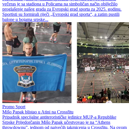
večeras je sa stadiona u Policama na simboličan način obilježilo
proglašenje našeg grada za Evropski grad sporta za 2025. godinu.
Sportisti su formirali riječi „Evropski grad sporta“, a zatim pustili
balone u bojama srpske...
Promo Sport
Mišo Papak blistao u Atini na Crossfitu
Pripadnik specijalne antiterorističke jedinice MUP-a Republike
Srpske Prijedorčanin Mišo Papak učestvovao je na “Athens
throwdownu”, jednom od najvećih takmicenja u Crossfitu. Na ovom