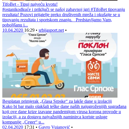
TifoBet - Tipuj najveću kvotu!
#ostanikodkuće i priključi se našoj zabavnoj igri #TifoBet tipovanju
rezultata! Pozovi prijatelje preko društvenih mreža i okušajte se u
tipovanju rezultata i sportskom znanju. Predstavljamo Vam,
poboljšanu i...
10.04.2020
16:29
•
srbijasport.net
•
Besplatan primjerak „Glasa Srpske“ za lakše dane u izolaciji
Kako bi bar malo olakšali teške dane naših najugroženijih sugrađana
koji ove dane krize izavane pandemijom virusa korona provode u
izolaciji, a za dostavu najvažnijih naminirca koriste usluge
kompanije „Ceger“ u...
02.04.2020
17:31
•
Gavro Vujanović
•