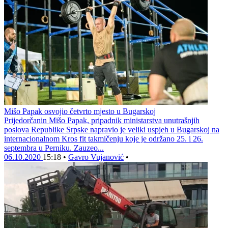
Mišo Papak osvojio četvrto mjesto u Bugarskoj
Prijedorčanin Mišo Papak, pripadnik ministarstva unutrašnjih
poslova Republike Srpske napravio je veliki uspjeh u Bugarskoj na
internacionalnom Kros fit takmičenju koje je održano 25. i 26.
septembra u Perniku. Zauzeo...
06.10.2020
15:18
•
Gavro Vujanović
•