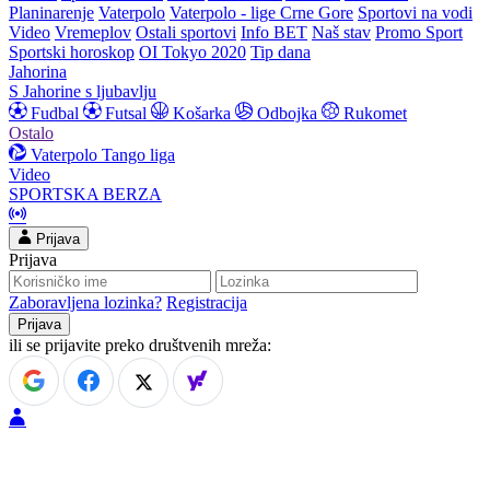
Planinarenje
Vaterpolo
Vaterpolo - lige Crne Gore
Sportovi na vodi
Video
Vremeplov
Ostali sportovi
Info BET
Naš stav
Promo Sport
Sportski horoskop
OI Tokyo 2020
Tip dana
Jahorina
S Jahorine s ljubavlju
Fudbal
Futsal
Košarka
Odbojka
Rukomet
Ostalo
Vaterpolo
Tango liga
Video
SPORTSKA BERZA
Prijava
Prijava
Zaboravljena lozinka?
Registracija
ili se prijavite preko društvenih mreža: