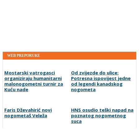
WEB PREPORUKE
Mostarski vatrogasci
Od zvijezde do ulice:
organiziraju humanitarni
Potresna ispovijest jedne
malonogometni turnir za
od legendi kanadskog
Kuću nade
nogometa
Faris Dževahirić novi
HNS osudio teški napad na
nogometaš Veleža
poznatog nogometnog
suca
"Poste restante", nova
Žene će prve osjetiti