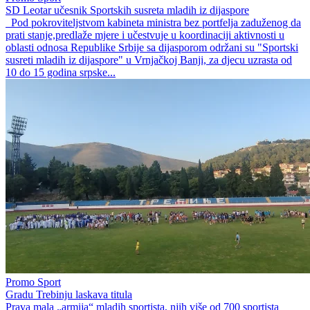
SD Leotar učesnik Sportskih susreta mladih iz dijaspore
Pod pokroviteljstvom kabineta ministra bez portfelja zaduženog da
prati stanje,predlaže mjere i učestvuje u koordinaciji aktivnosti u
oblasti odnosa Republike Srbije sa dijasporom održani su "Sportski
susreti mladih iz dijaspore" u Vrnjačkoj Banji, za djecu uzrasta od
10 do 15 godina srpske...
Promo Sport
Gradu Trebinju laskava titula
Prava mala „armija“ mladih sportista, njih više od 700 sportista