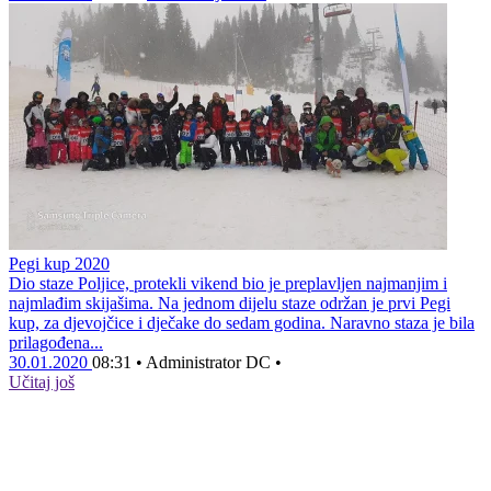
Pegi kup 2020
Dio staze Poljice, protekli vikend bio je preplavljen najmanjim i
najmlađim skijašima. Na jednom dijelu staze održan je prvi Pegi
kup, za djevojčice i dječake do sedam godina. Naravno staza je bila
prilagođena...
30.01.2020
08:31
•
Administrator DC
•
Učitaj još