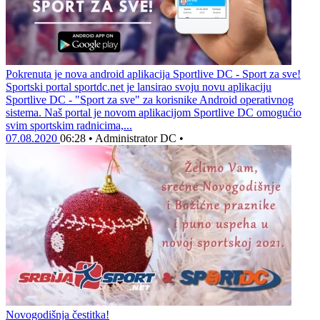
Pokrenuta je nova android aplikacija Sportlive DC - Sport za sve!
Sportski portal sportdc.net je lansirao svoju novu aplikaciju
Sportlive DC - "Sport za sve" za korisnike Android operativnog
sistema. Naš portal je novom aplikacijom Sportlive DC omogućio
svim sportskim radnicima,...
07.08.2020
06:28
•
Administrator DC
•
Novogodišnja čestitka!