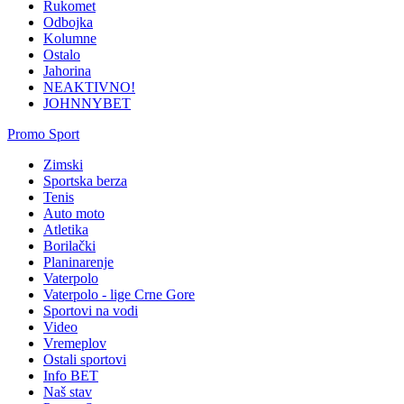
Rukomet
Odbojka
Kolumne
Ostalo
Jahorina
NEAKTIVNO!
JOHNNYBET
Promo Sport
Zimski
Sportska berza
Tenis
Auto moto
Atletika
Borilački
Planinarenje
Vaterpolo
Vaterpolo - lige Crne Gore
Sportovi na vodi
Video
Vremeplov
Ostali sportovi
Info BET
Naš stav