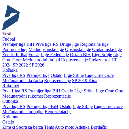
Vesti
Fudbal
Premijer liga BiH
Prva liga RS
Druge lige
Regionalne lige
Područne lige
Međuopštinske lige
Opštinske lige
Omladinske lige
Ženski fudbal
Futsal
Lige Federacije
Ostalo BiH
Lige Srbije
Lige
Crne Gore
Međunarodni fudbal
Reprezentacije
Prelazni rok
EP
2024
SP 2022
SP 2026
Košarka
Prva liga RS
Premijer liga
Ostalo
Lige Srbije
Lige Crne Gore
Međunarodna košarka
Reprezentacije
SP 2019 Kina
Rukomet
Prva Liga RS
Premijer liga BiH
Ostalo
Lige Srbije
Lige Crne Gore
Međunarodni rukomet
Reprezentacije
Odbojka
Prva liga RS
Premijer liga BiH
Ostalo
Lige Srbije
Lige Crne Gore
Međunarodna odbojka
Reprezentacije
Kolumne
Ostalo
Zimski
Sportska berza
Tenis
Auto moto
Atletika
Borilački