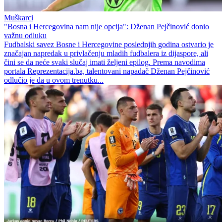
Muškarci
"Bosna i Hercegovina nam nije opcija": Dženan Pejčinović donio
važnu odluku
Fudbalski savez Bosne i Hercegovine poslednjih godina ostvario je
značajan napredak u privlačenju mladih fudbalera iz dijaspore, ali
čini se da neće svaki slučaj imati željeni epilog. Prema navodima
portala Reprezentacija.ba, talentovani napadač Dženan Pejčinović
odlučio je da u ovom trenutku...