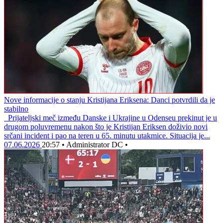
Nove informacije o stanju Kristijana Eriksena: Danci potvrdili da je
stabilno
Prijateljski meč između Danske i Ukrajine u Odenseu prekinut je u
drugom poluvremenu nakon što je Kristijan Eriksen doživio novi
srčani incident i pao na teren u 65. minutu utakmice. Situacija je...
07.06.2026
20:57
•
Administrator DC
•