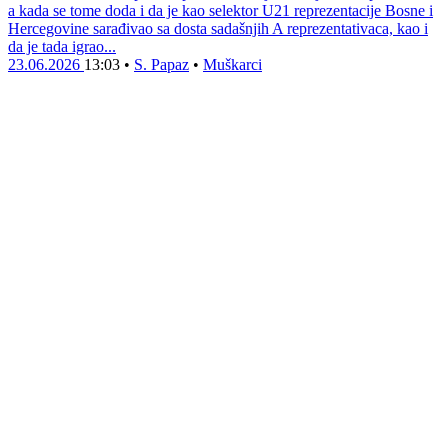
a kada se tome doda i da je kao selektor U21 reprezentacije Bosne i
Hercegovine sarađivao sa dosta sadašnjih A reprezentativaca, kao i
da je tada igrao...
23.06.2026
13:03
•
S. Papaz
•
Muškarci