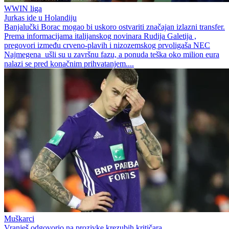
WWIN liga
Jurkas ide u Holandiju
Banjalučki Borac mogao bi uskoro ostvariti značajan izlazni transfer.
Prema informacijama italijanskog novinara Rudija Galetija ,
pregovori između crveno‑plavih i nizozemskog prvoligaša NEC
Najmegena ušli su u završnu fazu, a ponuda teška oko milion eura
nalazi se pred konačnim prihvatanjem....
Muškarci
Vranješ odgovorio na prozivke krezubih kritičara