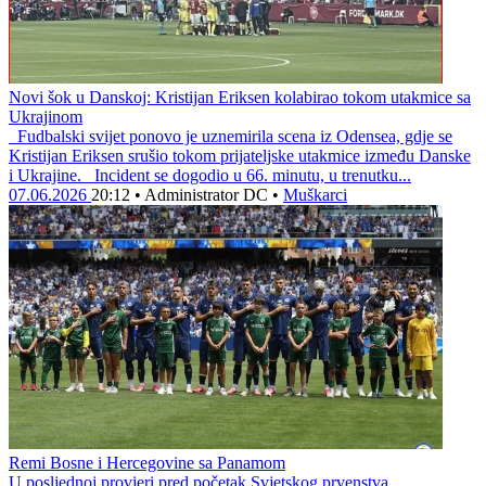
Novi šok u Danskoj: Kristijan Eriksen kolabirao tokom utakmice sa
Ukrajinom
Fudbalski svijet ponovo je uznemirila scena iz Odensea, gdje se
Kristijan Eriksen srušio tokom prijateljske utakmice između Danske
i Ukrajine. Incident se dogodio u 66. minutu, u trenutku...
07.06.2026
20:12
•
Administrator DC
•
Muškarci
Remi Bosne i Hercegovine sa Panamom
U posljednoj provjeri pred početak Svjetskog prvenstva