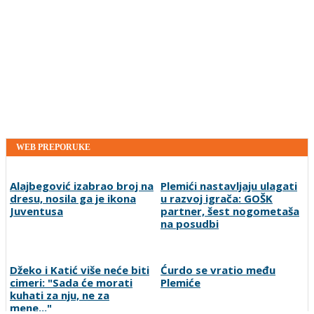
WEB PREPORUKE
Alajbegović izabrao broj na
Plemići nastavljaju ulagati
dresu, nosila ga je ikona
u razvoj igrača: GOŠK
Juventusa
partner, šest nogometaša
na posudbi