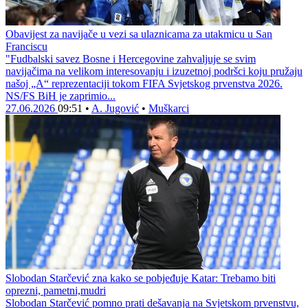
Obavijest za navijače u vezi sa ulaznicama za utakmicu u San
Franciscu
"Fudbalski savez Bosne i Hercegovine zahvaljuje se svim
navijačima na velikom interesovanju i izuzetnoj podršci koju pružaju
našoj „A“ reprezentaciji tokom FIFA Svjetskog prvenstva 2026.
NS/FS BiH je zaprimio...
27.06.2026
09:51
•
A. Jugović
•
Muškarci
Slobodan Starčević zna kako se pobjeđuje Katar: Trebamo biti
oprezni, pametni,mudri
Slobodan Starčević pomno prati dešavanja na Svjetskom prvenstvu,