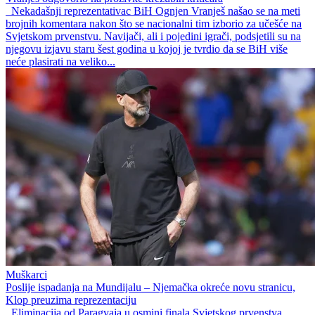
Nekadašnji reprezentativac BiH Ognjen Vranješ našao se na meti
brojnih komentara nakon što se nacionalni tim izborio za učešće na
Svjetskom prvenstvu. Navijači, ali i pojedini igrači, podsjetili su na
njegovu izjavu staru šest godina u kojoj je tvrdio da se BiH više
neće plasirati na veliko...
Muškarci
Poslije ispadanja na Mundijalu – Njemačka okreće novu stranicu,
Klop preuzima reprezentaciju
Eliminacija od Paragvaja u osmini finala Svjetskog prvenstva