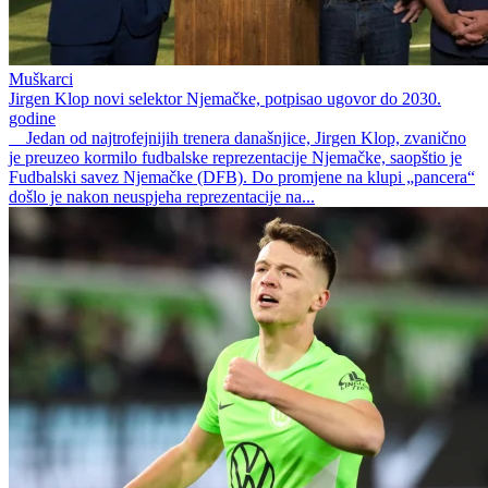
Muškarci
Jirgen Klop novi selektor Njemačke, potpisao ugovor do 2030.
godine
Jedan od najtrofejnijih trenera današnjice, Jirgen Klop, zvanično
je preuzeo kormilo fudbalske reprezentacije Njemačke, saopštio je
Fudbalski savez Njemačke (DFB). Do promjene na klupi „pancera“
došlo je nakon neuspjeha reprezentacije na...