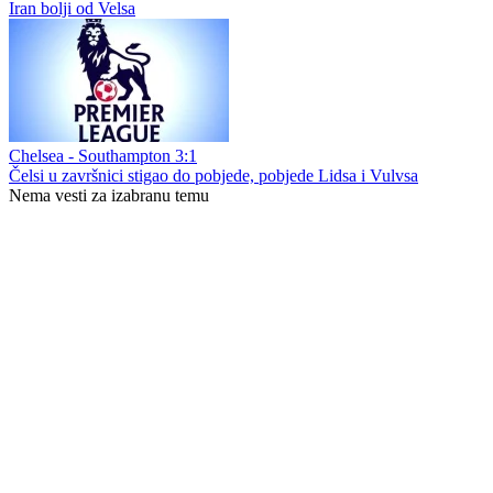
Iran bolji od Velsa
Chelsea - Southampton 3:1
Čelsi u završnici stigao do pobjede, pobjede Lidsa i Vulvsa
Nema vesti za izabranu temu