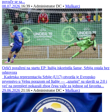
povuče se sa...
08.07.2026
16:39
•
Administrator DC
•
Muškarci
Orlići poraženi na startu EP: Italija iskoristila šanse, Srbija ostala bez
odgovora
Kadetska reprezentacija Srbije (U17) otvorila je Evropsko
prvenstvo u Velsu porazom od Italije — „azurini“ su slavili sa 2:0 i
već na premijeri pokazali zbog čega važe za jednog od favorita...
29.06.2026
21:16
•
Administrator DC
•
Muškarci