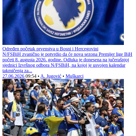
Određen početak prvenstva u Bosni i Hercegovini
N/FSBiH zvanično je potvrdio da će nova sezona Premijer lige BiH
početi 8. augusta 2026. godine. Odluka je donesena na jučerašnjoj
sjednici Izvršnog odbora N/FSBiH, na kojoj je usvojen kalendar
takmičenja za...
27.06.2026
09:54
•
A. Jugović
•
Muškarci