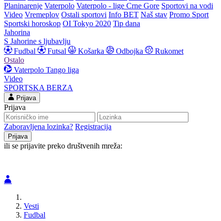
Planinarenje
Vaterpolo
Vaterpolo - lige Crne Gore
Sportovi na vodi
Video
Vremeplov
Ostali sportovi
Info BET
Naš stav
Promo Sport
Sportski horoskop
OI Tokyo 2020
Tip dana
Jahorina
S Jahorine s ljubavlju
Fudbal
Futsal
Košarka
Odbojka
Rukomet
Ostalo
Vaterpolo
Tango liga
Video
SPORTSKA BERZA
Prijava
Prijava
Zaboravljena lozinka?
Registracija
ili se prijavite preko društvenih mreža:
Vesti
Fudbal