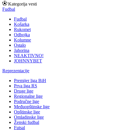
Kategorija vesti
Fudbal
Fudbal
Košarka
Rukomet
Odbojka
Kolumne
Ostalo
Jahorina
NEAKTIVNO!
JOHNNYBET
Reprezentacije
Premijer liga BiH
Prva liga RS
Druge lige
Regionalne lige
Područne lige
Međuopštinske lige
Opštinske lige
Omladinske lige
Ženski fudbal
Futsal