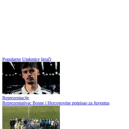
Popularno
Utakmice
Igrači
Reprezentacije
Reprezentativac Bosne i Hercegovine potpisao za Juventus