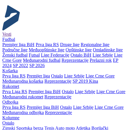
Vesti
Fudbal
Premijer liga BiH
Prva liga RS
Druge lige
Regionalne lige
Područne lige
Međuopštinske lige
Opštinske lige
Omladinske lige
Ženski fudbal
Futsal
Lige Federacije
Ostalo BiH
Lige Srbije
Lige
Crne Gore
Međunarodni fudbal
Reprezentacije
Prelazni rok
EP
2024
SP 2022
SP 2026
Košarka
Prva liga RS
Premijer liga
Ostalo
Lige Srbije
Lige Crne Gore
Međunarodna košarka
Reprezentacije
SP 2019 Kina
Rukomet
Prva Liga RS
Premijer liga BiH
Ostalo
Lige Srbije
Lige Crne Gore
Međunarodni rukomet
Reprezentacije
Odbojka
Prva liga RS
Premijer liga BiH
Ostalo
Lige Srbije
Lige Crne Gore
Međunarodna odbojka
Reprezentacije
Kolumne
Ostalo
Zimski
Sportska berza
Tenis
Auto moto
Atletika
Borilački