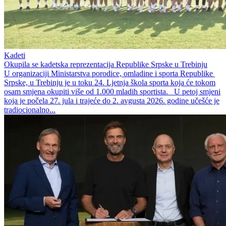
Kadeti
Okupila se kadetska reprezentacija Republike Srpske u Trebinju
U organizaciji Ministarstva porodice, omladine i sporta Republike
Srpske, u Trebinju je u toku 24. Ljetnja škola sporta koja će tokom
osam smjena okupiti više od 1.000 mladih sportista. U petoj smjeni
koja je počela 27. jula i trajeće do 2. avgusta 2026. godine učešće je
tradiocionalno...