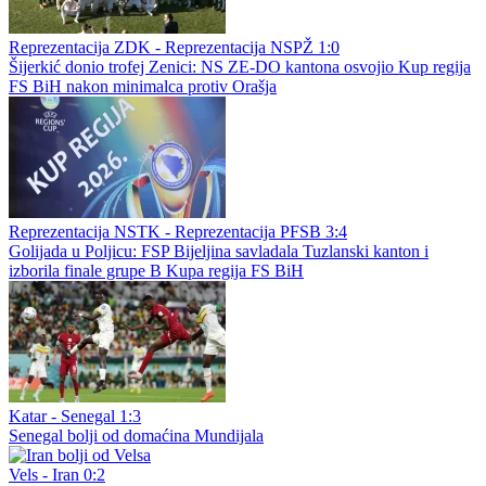
Reprezentacija ZDK - Reprezentacija NSPŽ 1:0
Šijerkić donio trofej Zenici: NS ZE-DO kantona osvojio Kup regija
FS BiH nakon minimalca protiv Orašja
Reprezentacija NSTK - Reprezentacija PFSB 3:4
Golijada u Poljicu: FSP Bijeljina savladala Tuzlanski kanton i
izborila finale grupe B Kupa regija FS BiH
Katar - Senegal 1:3
Senegal bolji od domaćina Mundijala
Vels - Iran 0:2