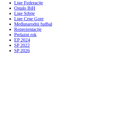
Lige Federacije
Ostalo BiH
Lige Srbije
Lige Crne Gore
Međunarodni fudbal
Reprezentacije
Prelazni rok
EP 2024
SP 2022
SP 2026