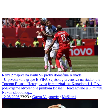
Remi Zmajeva na startu SP protiv domaćina Kanade
U prvom kolu grupe B FIFA Svjetskog prvenstva na stadionu u
Torontu Bosna i Hercegovina je remizirala sa Kanadom 1:1. Prvo
poluvrijeme otvoreno je prilikom Bosne i Hercegovine u 3. minuti.
Nakon slobodnog...
12.06.2026
23:23
•
Gavro Vujanović
•
Muškarci