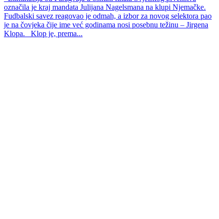
označila je kraj mandata Julijana Nagelsmana na klupi Njemačke.
Fudbalski savez reagovao je odmah, a izbor za novog selektora pao
je na čovjeka čije ime već godinama nosi posebnu težinu – Jirgena
Klopa. Klop je, prema...