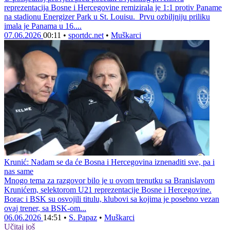
reprezentacija Bosne i Hercegovine remizirala je 1:1 protiv Paname
na stadionu Energizer Park u St. Louisu. Prvu ozbiljniju priliku
imala je Panama u 16....
07.06.2026
00:11
•
sportdc.net
•
Muškarci
Krunić: Nadam se da će Bosna i Hercegovina iznenaditi sve, pa i
nas same
Mnogo tema za razgovor bilo je u ovom trenutku sa Branislavom
Krunićem, selektorom U21 reprezentacije Bosne i Hercegovine.
Borac i BSK su osvojili titulu, klubovi sa kojima je posebno vezan
ovaj trener, sa BSK-om...
06.06.2026
14:51
•
S. Papaz
•
Muškarci
Učitaj još