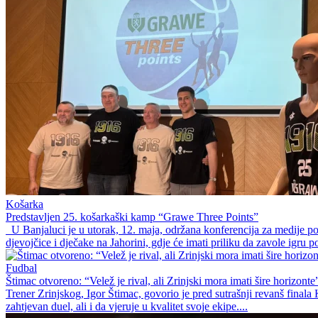
Košarka
Predstavljen 25. košarkaški kamp “Grawe Three Points”
U Banjaluci je u utorak, 12. maja, održana konferencija za medije p
djevojčice i dječake na Jahorini, gdje će imati priliku da zavole igru p
Fudbal
Štimac otvoreno: “Velež je rival, ali Zrinjski mora imati šire horizonte
Trener Zrinjskog, Igor Štimac, govorio je pred sutrašnji revanš fina
zahtjevan duel, ali i da vjeruje u kvalitet svoje ekipe....