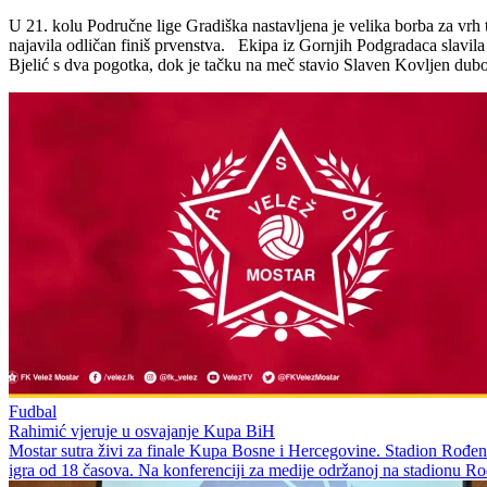
U 21. kolu Područne lige Gradiška nastavljena je velika borba za vrh 
najavila odličan finiš prvenstva. Ekipa iz Gornjih Podgradaca slavila
Bjelić s dva pogotka, dok je tačku na meč stavio Slaven Kovljen dubo
Fudbal
Rahimić vjeruje u osvajanje Kupa BiH
Mostar sutra živi za finale Kupa Bosne i Hercegovine. Stadion Rođeni 
igra od 18 časova. Na konferenciji za medije održanoj na stadionu Rođ