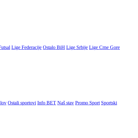
Futsal
Lige Federacije
Ostalo BiH
Lige Srbije
Lige Crne Gore
lov
Ostali sportovi
Info BET
Naš stav
Promo Sport
Sportski