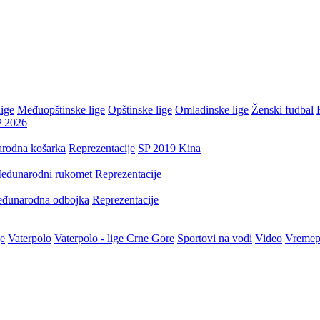
ige
Međuopštinske lige
Opštinske lige
Omladinske lige
Ženski fudbal
P 2026
rodna košarka
Reprezentacije
SP 2019 Kina
eđunarodni rukomet
Reprezentacije
đunarodna odbojka
Reprezentacije
je
Vaterpolo
Vaterpolo - lige Crne Gore
Sportovi na vodi
Video
Vremep