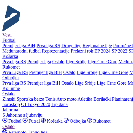
Vesti
Fudbal
Premijer liga BiH
Prva liga RS
Druge lige
Regionalne lige
Područne l
Međunarodni fudbal
Reprezentacije
Prelazni rok
EP 2024
SP 2022
S
Košarka
Prva liga RS
Premijer liga
Ostalo
Lige Srbije
Lige Crne Gore
Međuna
Rukomet
Prva Liga RS
Premijer liga BiH
Ostalo
Lige Srbije
Lige Crne Gore
M
Odbojka
Prva liga RS
Premijer liga BiH
Ostalo
Lige Srbije
Lige Crne Gore
Me
Kolumne
Ostalo
Zimski
Sportska berza
Tenis
Auto moto
Atletika
Borilački
Planinaren
horoskop
OI Tokyo 2020
Tip dana
Jahorina
S Jahorine s ljubavlju
Fudbal
Futsal
Košarka
Odbojka
Rukomet
Ostalo
Vaterpolo
Tango liga