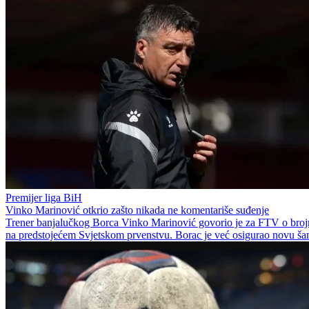
Premijer liga BiH
Vinko Marinović otkrio zašto nikada ne komentariše suđenje
Trener banjalučkog Borca Vinko Marinović govorio je za FTV o brojn
na predstojećem Svjetskom prvenstvu. Borac je već osigurao novu šamp