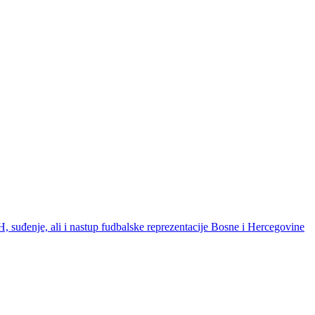
suđenje, ali i nastup fudbalske reprezentacije Bosne i Hercegovine