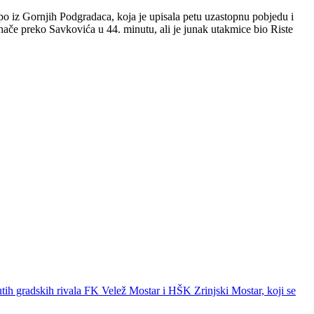
ipo iz Gornjih Podgradaca, koja je upisala petu uzastopnu pobjedu i
nače preko Savkovića u 44. minutu, ali je junak utakmice bio Riste
utih gradskih rivala FK Velež Mostar i HŠK Zrinjski Mostar, koji se