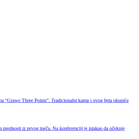
mpa “Grawe Three Points”. Tradicionalni kamp i ovog ljeta okupiće
 prednosti iz prvog meča. Na konferenciji je istakao da očekuje