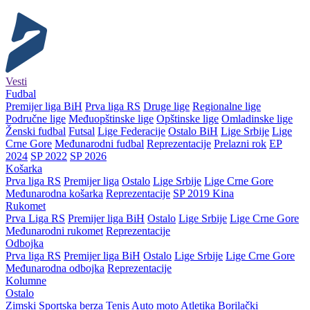
Vesti
Fudbal
Premijer liga BiH
Prva liga RS
Druge lige
Regionalne lige
Područne lige
Međuopštinske lige
Opštinske lige
Omladinske lige
Ženski fudbal
Futsal
Lige Federacije
Ostalo BiH
Lige Srbije
Lige
Crne Gore
Međunarodni fudbal
Reprezentacije
Prelazni rok
EP
2024
SP 2022
SP 2026
Košarka
Prva liga RS
Premijer liga
Ostalo
Lige Srbije
Lige Crne Gore
Međunarodna košarka
Reprezentacije
SP 2019 Kina
Rukomet
Prva Liga RS
Premijer liga BiH
Ostalo
Lige Srbije
Lige Crne Gore
Međunarodni rukomet
Reprezentacije
Odbojka
Prva liga RS
Premijer liga BiH
Ostalo
Lige Srbije
Lige Crne Gore
Međunarodna odbojka
Reprezentacije
Kolumne
Ostalo
Zimski
Sportska berza
Tenis
Auto moto
Atletika
Borilački