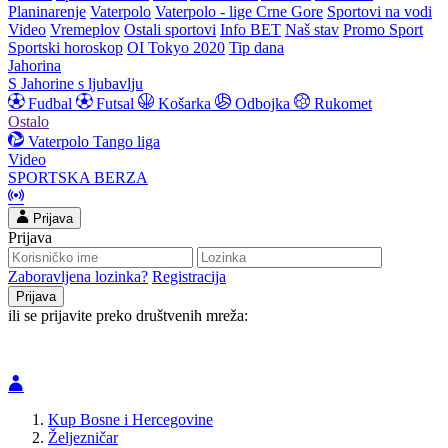
Planinarenje
Vaterpolo
Vaterpolo - lige Crne Gore
Sportovi na vodi
Video
Vremeplov
Ostali sportovi
Info BET
Naš stav
Promo Sport
Sportski horoskop
OI Tokyo 2020
Tip dana
Jahorina
S Jahorine s ljubavlju
Fudbal
Futsal
Košarka
Odbojka
Rukomet
Ostalo
Vaterpolo
Tango liga
Video
SPORTSKA BERZA
Prijava
Prijava
Zaboravljena lozinka?
Registracija
ili se prijavite preko društvenih mreža:
Kup Bosne i Hercegovine
Željezničar