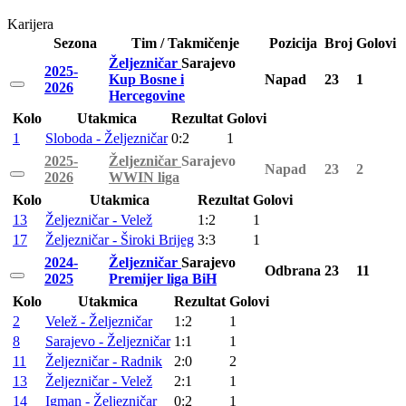
Karijera
Sezona
Tim / Takmičenje
Pozicija
Broj
Golovi
Željezničar
Sarajevo
2025-
Kup Bosne i
Napad
23
1
2026
Hercegovine
Kolo
Utakmica
Rezultat
Golovi
1
Sloboda - Željezničar
0:2
1
2025-
Željezničar
Sarajevo
Napad
23
2
2026
WWIN liga
Kolo
Utakmica
Rezultat
Golovi
13
Željezničar - Velež
1:2
1
17
Željezničar - Široki Brijeg
3:3
1
2024-
Željezničar
Sarajevo
Odbrana
23
11
2025
Premijer liga BiH
Kolo
Utakmica
Rezultat
Golovi
2
Velež - Željezničar
1:2
1
8
Sarajevo - Željezničar
1:1
1
11
Željezničar - Radnik
2:0
2
13
Željezničar - Velež
2:1
1
14
Igman - Željezničar
0:2
1