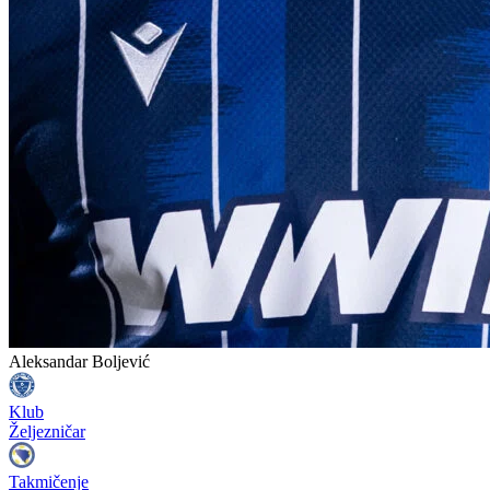
Aleksandar Boljević
Klub
Željezničar
Takmičenje