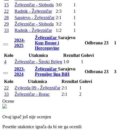
15
Željezničar - Sloboda
3:0
1
22
Radnik - Željezničar
2:3
1
28
Sarajevo - Željezničar
2:1
1
29
Željezničar - Sloboda
3:2
1
33
Radnik - Željezničar
1:2
1
Željezničar
Sarajevo
2024-
Kup Bosne i
Odbrana
23
1
2025
Hercegovine
Kolo
Utakmica
Rezultat
Golovi
4
Željezničar - Široki Brijeg
1:0
1
2023-
Željezničar
Sarajevo
Odbrana
23
3
2024
Premijer liga BiH
Kolo
Utakmica
Rezultat
Golovi
22
Zvijezda 09 - Željezničar
2:1
1
33
Željezničar - Borac
2:1
2
Ocene
Ovaj igrač još nije ocenjen
Posetite utakmice igrača da bi ste ga ocenili