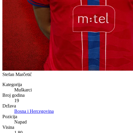
Stefan Marčetić
Kategorija
Muškarci
Broj godina
19
Država
Bosna i Hercegovina
Pozicija
Napad
Visina
1,80