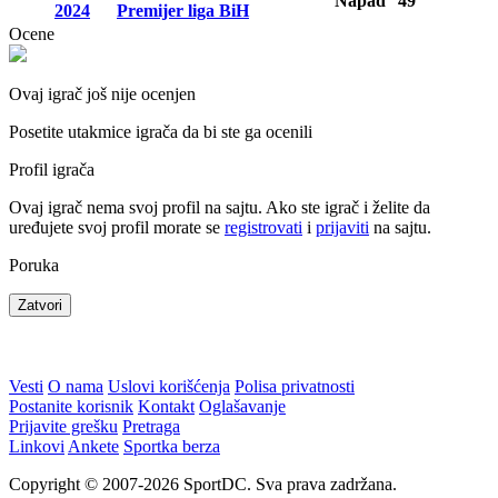
Napad
49
2024
Premijer liga BiH
Ocene
Ovaj igrač još nije ocenjen
Posetite utakmice igrača da bi ste ga ocenili
Profil igrača
Ovaj igrač nema svoj profil na sajtu. Ako ste igrač i želite da
uređujete svoj profil morate se
registrovati
i
prijaviti
na sajtu.
Poruka
Zatvori
Vesti
O nama
Uslovi korišćenja
Polisa privatnosti
Postanite korisnik
Kontakt
Oglašavanje
Prijavite grešku
Pretraga
Linkovi
Ankete
Sportka berza
Copyright © 2007-2026 SportDC. Sva prava zadržana.