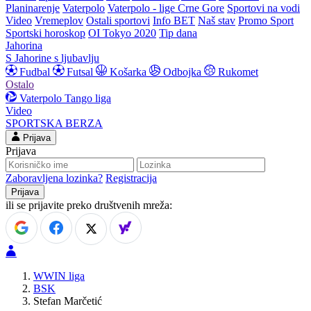
Planinarenje
Vaterpolo
Vaterpolo - lige Crne Gore
Sportovi na vodi
Video
Vremeplov
Ostali sportovi
Info BET
Naš stav
Promo Sport
Sportski horoskop
OI Tokyo 2020
Tip dana
Jahorina
S Jahorine s ljubavlju
Fudbal
Futsal
Košarka
Odbojka
Rukomet
Ostalo
Vaterpolo
Tango liga
Video
SPORTSKA BERZA
Prijava
Prijava
Zaboravljena lozinka?
Registracija
ili se prijavite preko društvenih mreža:
WWIN liga
BSK
Stefan Marčetić