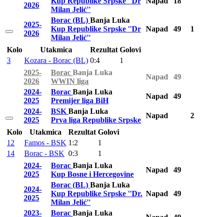
Kup Republike Srpske ''Dr
Napad
18
2026
Milan Jelić''
Borac (BL)
Banja Luka
2025-
Kup Republike Srpske ''Dr
Napad
49
1
2026
Milan Jelić''
Kolo
Utakmica
Rezultat
Golovi
3
Kozara - Borac (BL)
0:4
1
2025-
Borac
Banja Luka
Napad
49
2026
WWIN liga
2024-
Borac
Banja Luka
Napad
49
2025
Premijer liga BiH
2024-
BSK
Banja Luka
Napad
2
2025
Prva liga Republike Srpske
Kolo
Utakmica
Rezultat
Golovi
12
Famos - BSK
1:2
1
14
Borac - BSK
0:3
1
2024-
Borac
Banja Luka
Napad
49
2025
Kup Bosne i Hercegovine
Borac (BL)
Banja Luka
2024-
Kup Republike Srpske ''Dr.
Napad
49
2025
Milan Jelić''
2023-
Borac
Banja Luka