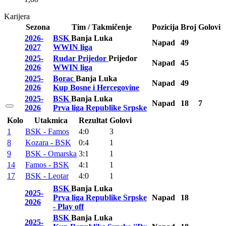
Karijera
Sezona
Tim / Takmičenje
Pozicija
Broj
Golovi
2026-
BSK
Banja Luka
Napad
49
2027
WWIN liga
2025-
Rudar Prijedor
Prijedor
Napad
45
2026
WWIN liga
2025-
Borac
Banja Luka
Napad
49
2026
Kup Bosne i Hercegovine
2025-
BSK
Banja Luka
Napad
18
7
2026
Prva liga Republike Srpske
Kolo
Utakmica
Rezultat
Golovi
1
BSK - Famos
4:0
3
8
Kozara - BSK
0:4
1
9
BSK - Omarska
3:1
1
14
Famos - BSK
4:1
1
17
BSK - Leotar
4:0
1
BSK
Banja Luka
2025-
Prva liga Republike Srpske
Napad
18
2026
- Play off
BSK
Banja Luka
2025-