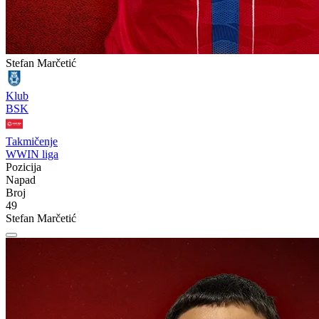
Stefan Marčetić
Klub
BSK
Takmičenje
WWIN liga
Pozicija
Napad
Broj
49
Stefan Marčetić