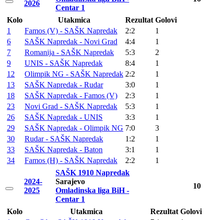
2026
Centar 1
Kolo
Utakmica
Rezultat
Golovi
1
Famos (V) - SAŠK Napredak
2:2
1
6
SAŠK Napredak - Novi Grad
4:4
1
7
Romanija - SAŠK Napredak
5:3
2
9
UNIS - SAŠK Napredak
8:4
1
12
Olimpik NG - SAŠK Napredak
2:2
1
13
SAŠK Napredak - Rudar
3:0
1
18
SAŠK Napredak - Famos (V)
2:3
1
23
Novi Grad - SAŠK Napredak
5:3
1
26
SAŠK Napredak - UNIS
3:3
1
29
SAŠK Napredak - Olimpik NG
7:0
3
30
Rudar - SAŠK Napredak
1:2
1
33
SAŠK Napredak - Baton
3:1
1
34
Famos (H) - SAŠK Napredak
2:2
1
SAŠK 1910 Napredak
2024-
Sarajevo
10
2025
Omladinska liga BiH -
Centar 1
Kolo
Utakmica
Rezultat
Golovi