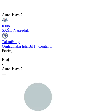
Amer Kovač
Klub
SAŠK Napredak
Takmičenje
Omladinska liga BiH - Centar 1
Pozicija
-
Broj
-
Amer Kovač