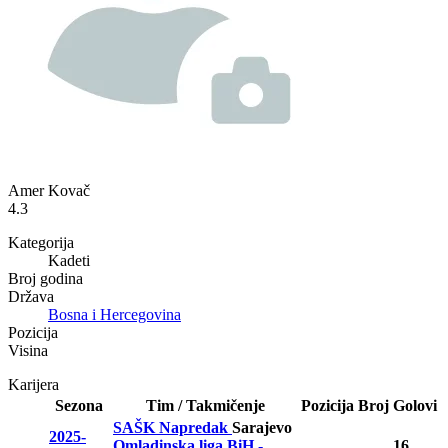
Amer Kovač
4.3
Kategorija
Kadeti
Broj godina
Država
Bosna i Hercegovina
Pozicija
Visina
Karijera
Sezona
Tim / Takmičenje
Pozicija
Broj
Golovi
SAŠK Napredak
Sarajevo
2025-
Omladinska liga BiH -
16