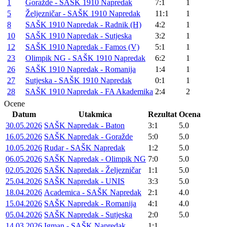
1
Goražde - SAŠK 1910 Napredak
7:1
1
5
Željezničar - SAŠK 1910 Napredak
11:1
1
8
SAŠK 1910 Napredak - Radnik (H)
4:2
1
10
SAŠK 1910 Napredak - Sutjeska
3:2
1
12
SAŠK 1910 Napredak - Famos (V)
5:1
1
23
Olimpik NG - SAŠK 1910 Napredak
6:2
1
26
SAŠK 1910 Napredak - Romanija
1:4
1
27
Sutjeska - SAŠK 1910 Napredak
0:1
1
28
SAŠK 1910 Napredak - FA Akademika
2:4
2
Ocene
Datum
Utakmica
Rezultat
Ocena
30.05.2026
SAŠK Napredak - Baton
3:1
5.0
16.05.2026
SAŠK Napredak - Goražde
5:0
5.0
10.05.2026
Rudar - SAŠK Napredak
1:2
5.0
06.05.2026
SAŠK Napredak - Olimpik NG
7:0
5.0
02.05.2026
SAŠK Napredak - Željezničar
1:1
5.0
25.04.2026
SAŠK Napredak - UNIS
3:3
5.0
18.04.2026
Academica - SAŠK Napredak
2:1
4.0
15.04.2026
SAŠK Napredak - Romanija
4:1
4.0
05.04.2026
SAŠK Napredak - Sutjeska
2:0
5.0
14.03.2026
Igman - SAŠK Napredak
1:1