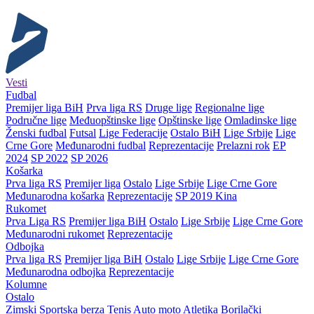
Vesti
Fudbal
Premijer liga BiH
Prva liga RS
Druge lige
Regionalne lige
Područne lige
Međuopštinske lige
Opštinske lige
Omladinske lige
Ženski fudbal
Futsal
Lige Federacije
Ostalo BiH
Lige Srbije
Lige
Crne Gore
Međunarodni fudbal
Reprezentacije
Prelazni rok
EP
2024
SP 2022
SP 2026
Košarka
Prva liga RS
Premijer liga
Ostalo
Lige Srbije
Lige Crne Gore
Međunarodna košarka
Reprezentacije
SP 2019 Kina
Rukomet
Prva Liga RS
Premijer liga BiH
Ostalo
Lige Srbije
Lige Crne Gore
Međunarodni rukomet
Reprezentacije
Odbojka
Prva liga RS
Premijer liga BiH
Ostalo
Lige Srbije
Lige Crne Gore
Međunarodna odbojka
Reprezentacije
Kolumne
Ostalo
Zimski
Sportska berza
Tenis
Auto moto
Atletika
Borilački