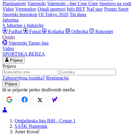
Planinarenje
Vaterpolo
Vaterpolo - lige Crne Gore
Sportovi na vodi
Video
Vremeplov
Ostali sportovi
Info BET
Naš stav
Promo Sport
Sportski horoskop
OI Tokyo 2020
Tip dana
Jahorina
S Jahorine s ljubavlju
Fudbal
Futsal
Košarka
Odbojka
Rukomet
Ostalo
Vaterpolo
Tango liga
Video
SPORTSKA BERZA
Prijava
Prijava
Zaboravljena lozinka?
Registracija
ili se prijavite preko društvenih mreža:
Omladinska liga BiH - Centar 1
SAŠK Napredak
Amer Kovač