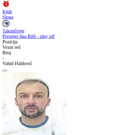
Klub
Sloga
Takmičenje
Premijer liga BiH - play off
Pozicija
Vezni red
Broj
-
Vahid Halilović