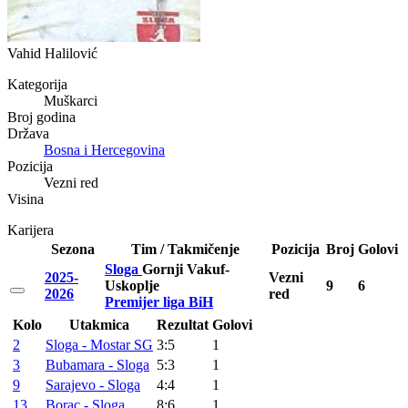
Vahid Halilović
Kategorija
Muškarci
Broj godina
Država
Bosna i Hercegovina
Pozicija
Vezni red
Visina
Karijera
Sezona
Tim / Takmičenje
Pozicija
Broj
Golovi
Sloga
Gornji Vakuf-
2025-
Vezni
Uskoplje
9
6
2026
red
Premijer liga BiH
Kolo
Utakmica
Rezultat
Golovi
2
Sloga - Mostar SG
3:5
1
3
Bubamara - Sloga
5:3
1
9
Sarajevo - Sloga
4:4
1
13
Borac - Sloga
8:6
1