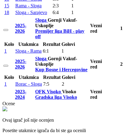
15
Rama - Sloga
2:3
1
18
Sloga - Sarajevo
6:4
1
Sloga
Gornji Vakuf-
2025-
Uskoplje
Vezni
1
2026
Premijer liga BiH - play
red
off
Kolo
Utakmica
Rezultat
Golovi
1
Sloga - Rama
6:1
1
Sloga
Gornji Vakuf-
2025-
Vezni
Uskoplje
2
2026
red
Kup Bosne i Hercegovine
Kolo
Utakmica
Rezultat
Golovi
1
Borac - Sloga
7:5
2
2023-
OFK Visoko
Visoko
Vezni
2024
Gradska liga Visoko
red
Ocene
Ovaj igrač još nije ocenjen
Posetite utakmice igrača da bi ste ga ocenili