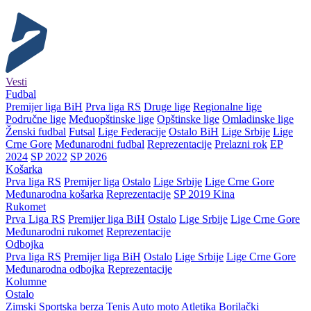
Vesti
Fudbal
Premijer liga BiH
Prva liga RS
Druge lige
Regionalne lige
Područne lige
Međuopštinske lige
Opštinske lige
Omladinske lige
Ženski fudbal
Futsal
Lige Federacije
Ostalo BiH
Lige Srbije
Lige
Crne Gore
Međunarodni fudbal
Reprezentacije
Prelazni rok
EP
2024
SP 2022
SP 2026
Košarka
Prva liga RS
Premijer liga
Ostalo
Lige Srbije
Lige Crne Gore
Međunarodna košarka
Reprezentacije
SP 2019 Kina
Rukomet
Prva Liga RS
Premijer liga BiH
Ostalo
Lige Srbije
Lige Crne Gore
Međunarodni rukomet
Reprezentacije
Odbojka
Prva liga RS
Premijer liga BiH
Ostalo
Lige Srbije
Lige Crne Gore
Međunarodna odbojka
Reprezentacije
Kolumne
Ostalo
Zimski
Sportska berza
Tenis
Auto moto
Atletika
Borilački