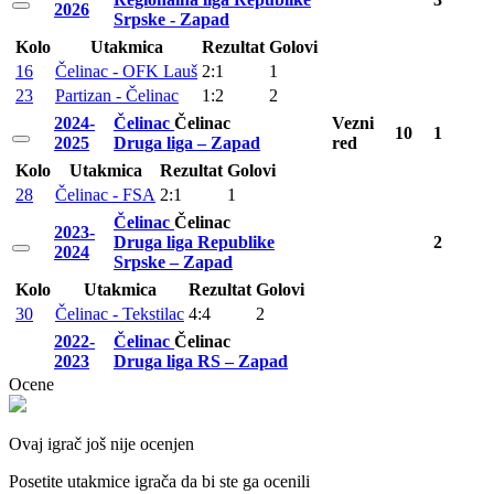
2026
Srpske - Zapad
Kolo
Utakmica
Rezultat
Golovi
16
Čelinac - OFK Lauš
2:1
1
23
Partizan - Čelinac
1:2
2
2024-
Čelinac
Čelinac
Vezni
10
1
2025
Druga liga – Zapad
red
Kolo
Utakmica
Rezultat
Golovi
28
Čelinac - FSA
2:1
1
Čelinac
Čelinac
2023-
Druga liga Republike
2
2024
Srpske – Zapad
Kolo
Utakmica
Rezultat
Golovi
30
Čelinac - Tekstilac
4:4
2
2022-
Čelinac
Čelinac
2023
Druga liga RS – Zapad
Ocene
Ovaj igrač još nije ocenjen
Posetite utakmice igrača da bi ste ga ocenili