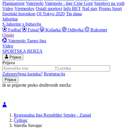
Planinarenje
Vaterpolo
Vaterpolo - lige Crne Gore
Sportovi na vodi
Video
Vremeplov
Ostali sportovi
Info BET
Naš stav
Promo Sport
Sportski horoskop
OI Tokyo 2020
Tip dana
Jahorina
S Jahorine s ljubavlju
Fudbal
Futsal
Košarka
Odbojka
Rukomet
Ostalo
Vaterpolo
Tango liga
Video
SPORTSKA BERZA
Prijava
Prijava
Zaboravljena lozinka?
Registracija
ili se prijavite preko društvenih mreža:
Regionalna liga Republike Srpske - Zapad
Čelinac
Slaviša Suvajac