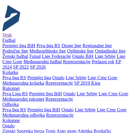
Vesti
Fudbal
Premijer liga BiH
Prva liga RS
Druge lige
Regionalne lige
Područne lige
Međuopštinske lige
Opštinske lige
Omladinske lige
Ženski fudbal
Futsal
Lige Federacije
Ostalo BiH
Lige Srbije
Lige
Crne Gore
Međunarodni fudbal
Reprezentacije
Prelazni rok
EP
2024
SP 2022
SP 2026
Košarka
Prva liga RS
Premijer liga
Ostalo
Lige Srbije
Lige Crne Gore
Međunarodna košarka
Reprezentacije
SP 2019 Kina
Rukomet
Prva Liga RS
Premijer liga BiH
Ostalo
Lige Srbije
Lige Crne Gore
Međunarodni rukomet
Reprezentacije
Odbojka
Prva liga RS
Premijer liga BiH
Ostalo
Lige Srbije
Lige Crne Gore
Međunarodna odbojka
Reprezentacije
Kolumne
Ostalo
Zimski
Sportska berza
Tenis
Auto moto
Atletika
Borilački