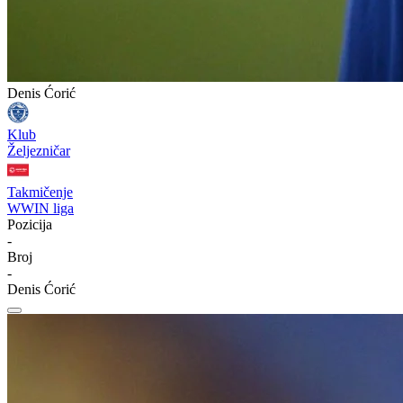
Denis Ćorić
Klub
Željezničar
Takmičenje
WWIN liga
Pozicija
-
Broj
-
Denis Ćorić