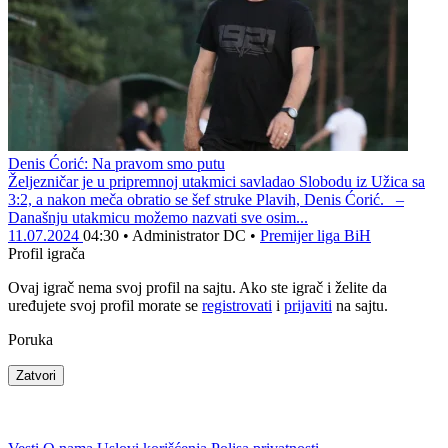
Denis Ćorić: Na pravom smo putu
Željezničar je u pripremnoj utakmici savladao Slobodu iz Užica sa
3:2, a nakon meča obratio se šef struke Plavih, Denis Ćorić. –
Današnju utakmicu možemo nazvati sve osim...
11.07.2024
04:30
•
Administrator DC
•
Premijer liga BiH
Profil igrača
Ovaj igrač nema svoj profil na sajtu. Ako ste igrač i želite da
uređujete svoj profil morate se
registrovati
i
prijaviti
na sajtu.
Poruka
Zatvori