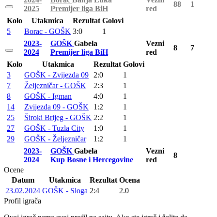
88
1
2025
Premijer liga BiH
red
Kolo
Utakmica
Rezultat
Golovi
5
Borac - GOŠK
3:0
1
2023-
GOŠK
Gabela
Vezni
8
7
2024
Premijer liga BiH
red
Kolo
Utakmica
Rezultat
Golovi
3
GOŠK - Zvijezda 09
2:0
1
7
Željezničar - GOŠK
2:3
1
8
GOŠK - Igman
4:0
1
14
Zvijezda 09 - GOŠK
1:2
1
25
Široki Brijeg - GOŠK
2:2
1
27
GOŠK - Tuzla City
1:0
1
29
GOŠK - Željezničar
1:2
1
2023-
GOŠK
Gabela
Vezni
8
2024
Kup Bosne i Hercegovine
red
Ocene
Datum
Utakmica
Rezultat
Ocena
23.02.2024
GOŠK - Sloga
2:4
2.0
Profil igrača