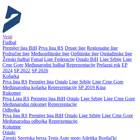
Vesti
Fudbal
Premijer liga BiH
Prva liga RS
Druge lige
Regionalne lige
Područne lige
Međuopštinske lige
Opštinske lige
Omladinske lige
Ženski fudbal
Futsal
Lige Federacije
Ostalo BiH
Lige Srbije
Lige
Crne Gore
Međunarodni fudbal
Reprezentacije
Prelazni rok
EP
2024
SP 2022
SP 2026
Košarka
Prva liga RS
Premijer liga
Ostalo
Lige Srbije
Lige Crne Gore
Međunarodna košarka
Reprezentacije
SP 2019 Kina
Rukomet
Prva Liga RS
Premijer liga BiH
Ostalo
Lige Srbije
Lige Crne Gore
Međunarodni rukomet
Reprezentacije
Odbojka
Prva liga RS
Premijer liga BiH
Ostalo
Lige Srbije
Lige Crne Gore
Međunarodna odbojka
Reprezentacije
Kolumne
Ostalo
Zimski
Sportska berza
Tenis
Auto moto
Atletika
Borilački