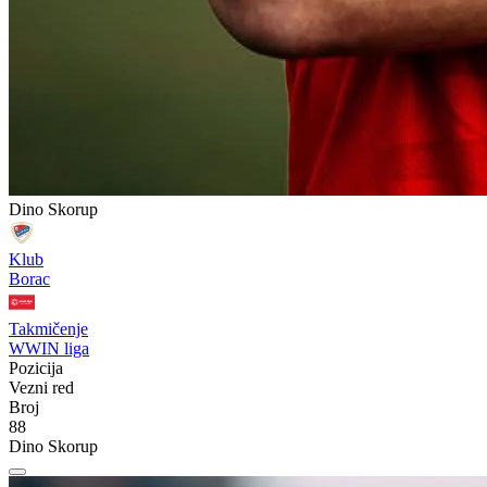
Dino Skorup
Klub
Borac
Takmičenje
WWIN liga
Pozicija
Vezni red
Broj
88
Dino Skorup