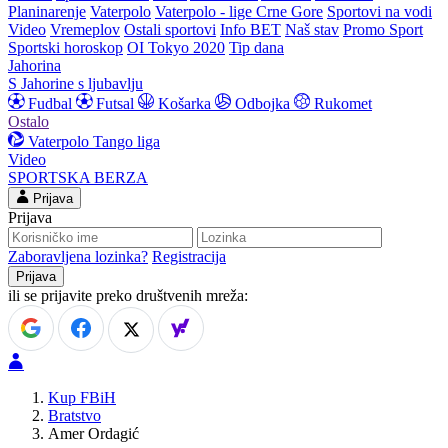
Planinarenje
Vaterpolo
Vaterpolo - lige Crne Gore
Sportovi na vodi
Video
Vremeplov
Ostali sportovi
Info BET
Naš stav
Promo Sport
Sportski horoskop
OI Tokyo 2020
Tip dana
Jahorina
S Jahorine s ljubavlju
Fudbal
Futsal
Košarka
Odbojka
Rukomet
Ostalo
Vaterpolo
Tango liga
Video
SPORTSKA BERZA
Prijava
Prijava
Zaboravljena lozinka?
Registracija
ili se prijavite preko društvenih mreža:
Kup FBiH
Bratstvo
Amer Ordagić