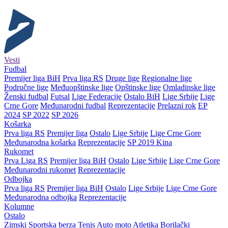
Vesti
Fudbal
Premijer liga BiH
Prva liga RS
Druge lige
Regionalne lige
Područne lige
Međuopštinske lige
Opštinske lige
Omladinske lige
Ženski fudbal
Futsal
Lige Federacije
Ostalo BiH
Lige Srbije
Lige
Crne Gore
Međunarodni fudbal
Reprezentacije
Prelazni rok
EP
2024
SP 2022
SP 2026
Košarka
Prva liga RS
Premijer liga
Ostalo
Lige Srbije
Lige Crne Gore
Međunarodna košarka
Reprezentacije
SP 2019 Kina
Rukomet
Prva Liga RS
Premijer liga BiH
Ostalo
Lige Srbije
Lige Crne Gore
Međunarodni rukomet
Reprezentacije
Odbojka
Prva liga RS
Premijer liga BiH
Ostalo
Lige Srbije
Lige Crne Gore
Međunarodna odbojka
Reprezentacije
Kolumne
Ostalo
Zimski
Sportska berza
Tenis
Auto moto
Atletika
Borilački