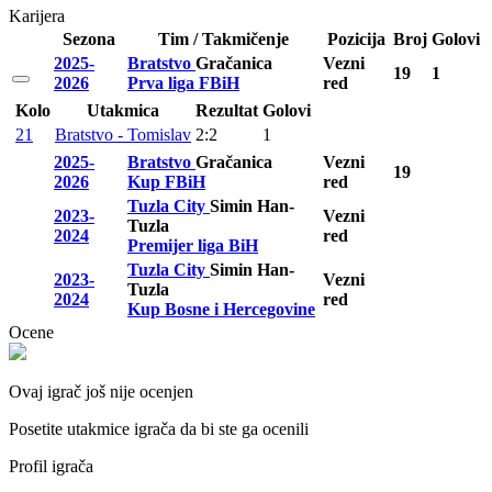
Karijera
Sezona
Tim / Takmičenje
Pozicija
Broj
Golovi
2025-
Bratstvo
Gračanica
Vezni
19
1
2026
Prva liga FBiH
red
Kolo
Utakmica
Rezultat
Golovi
21
Bratstvo - Tomislav
2:2
1
2025-
Bratstvo
Gračanica
Vezni
19
2026
Kup FBiH
red
Tuzla City
Simin Han-
2023-
Vezni
Tuzla
2024
red
Premijer liga BiH
Tuzla City
Simin Han-
2023-
Vezni
Tuzla
2024
red
Kup Bosne i Hercegovine
Ocene
Ovaj igrač još nije ocenjen
Posetite utakmice igrača da bi ste ga ocenili
Profil igrača