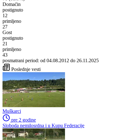
Domaćin
postignuto
12
primljeno
27
Gost
postignuto
21
primljeno
43
posmatrani period: od 04.08.2012 do 26.11.2025
Poslednje vesti
Muškarci
pre 2 godine
Sloboda nemilosrdna i u Kupu Federacije