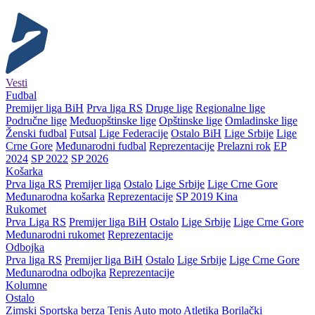
Vesti
Fudbal
Premijer liga BiH
Prva liga RS
Druge lige
Regionalne lige
Područne lige
Međuopštinske lige
Opštinske lige
Omladinske lige
Ženski fudbal
Futsal
Lige Federacije
Ostalo BiH
Lige Srbije
Lige
Crne Gore
Međunarodni fudbal
Reprezentacije
Prelazni rok
EP
2024
SP 2022
SP 2026
Košarka
Prva liga RS
Premijer liga
Ostalo
Lige Srbije
Lige Crne Gore
Međunarodna košarka
Reprezentacije
SP 2019 Kina
Rukomet
Prva Liga RS
Premijer liga BiH
Ostalo
Lige Srbije
Lige Crne Gore
Međunarodni rukomet
Reprezentacije
Odbojka
Prva liga RS
Premijer liga BiH
Ostalo
Lige Srbije
Lige Crne Gore
Međunarodna odbojka
Reprezentacije
Kolumne
Ostalo
Zimski
Sportska berza
Tenis
Auto moto
Atletika
Borilački