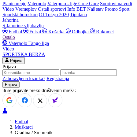
Planinarenje
Vaterpolo
Vaterpolo - lige Crne Gore
Sportovi na vodi
Video
Vremeplov
Ostali sportovi
Info BET
Naš stav
Promo Sport
Sportski horoskop
OI Tokyo 2020
Tip dana
Jahorina
S Jahorine s ljubavlju
Fudbal
Futsal
Košarka
Odbojka
Rukomet
Ostalo
Vaterpolo
Tango liga
Video
SPORTSKA BERZA
Prijava
Prijava
Zaboravljena lozinka?
Registracija
ili se prijavite preko društvenih mreža:
Fudbal
Muškarci
Gradina / Srebrenik