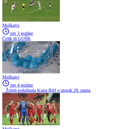
Muškarci
pre 3 godine
Čelik ili GOŠK
Muškarci
pre 4 godine
Žrijeb polufinala Kupa BiH u utorak 29. marta
Muškarci