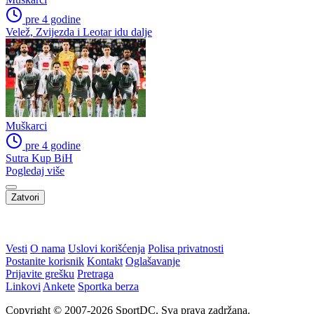
pre 4 godine
Velež, Zvijezda i Leotar idu dalje
Muškarci
pre 4 godine
Sutra Kup BiH
Pogledaj više
Zatvori
Vesti
O nama
Uslovi korišćenja
Polisa privatnosti
Postanite korisnik
Kontakt
Oglašavanje
Prijavite grešku
Pretraga
Linkovi
Ankete
Sportka berza
Copyright © 2007-2026 SportDC. Sva prava zadržana.