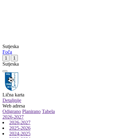
Sutjeska
Foča
1
1
Sutjeska
Lična karta
Detaljnije
Web adresa
Odigrano
Planirano
Tabela
2026-2027
2026-2027
2025-2026
2024-2025