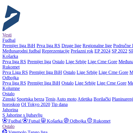
Vesti
Fudbal
Premijer liga BiH
Prva liga RS
Druge lige
Regionalne lige
Područne l
Međunarodni fudbal
Reprezentacije
Prelazni rok
EP 2024
SP 2022
S
Košarka
Prva liga RS
Premijer liga
Ostalo
Lige Srbije
Lige Crne Gore
Međuna
Rukomet
Prva Liga RS
Premijer liga BiH
Ostalo
Lige Srbije
Lige Crne Gore
M
Odbojka
Prva liga RS
Premijer liga BiH
Ostalo
Lige Srbije
Lige Crne Gore
Me
Kolumne
Ostalo
Zimski
Sportska berza
Tenis
Auto moto
Atletika
Borilački
Planinaren
horoskop
OI Tokyo 2020
Tip dana
Jahorina
S Jahorine s ljubavlju
Fudbal
Futsal
Košarka
Odbojka
Rukomet
Ostalo
Vaterpolo
Tango liga