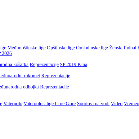
ige
Međuopštinske lige
Opštinske lige
Omladinske lige
Ženski fudbal
P 2026
rodna košarka
Reprezentacije
SP 2019 Kina
eđunarodni rukomet
Reprezentacije
đunarodna odbojka
Reprezentacije
je
Vaterpolo
Vaterpolo - lige Crne Gore
Sportovi na vodi
Video
Vremep