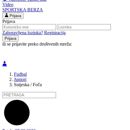
Video
SPORTSKA BERZA
Prijava
Prijava
Zaboravljena lozinka?
Registracija
ili se prijavite preko društvenih mreža:
Fudbal
Juniori
Sutjeska / Foča