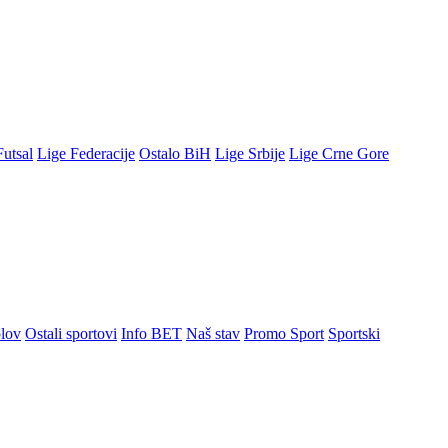
Futsal
Lige Federacije
Ostalo BiH
Lige Srbije
Lige Crne Gore
lov
Ostali sportovi
Info BET
Naš stav
Promo Sport
Sportski