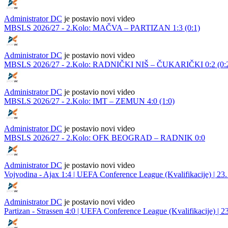
Administrator DC
je postavio novi video
MBSLS 2026/27 - 2.Kolo: MAČVA – PARTIZAN 1:3 (0:1)
Administrator DC
je postavio novi video
MBSLS 2026/27 - 2.Kolo: RADNIČKI NIŠ – ČUKARIČKI 0:2 (0:
Administrator DC
je postavio novi video
MBSLS 2026/27 - 2.Kolo: IMT – ZEMUN 4:0 (1:0)
Administrator DC
je postavio novi video
MBSLS 2026/27 - 2.Kolo: OFK BEOGRAD – RADNIK 0:0
Administrator DC
je postavio novi video
Vojvodina - Ajax 1:4 | UEFA Conference League (Kvalifikacije) | 23. 
Administrator DC
je postavio novi video
Partizan - Strassen 4:0 | UEFA Conference League (Kvalifikacije) | 23