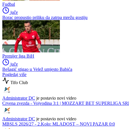
Fudbal
juče
Borac propustio priliku da zatrpa mrežu gostiju
Premijer liga BiH
juče
Bešagić stigao u Velež umjesto Babića
Pogledaj više
Tifo Club
Administrator DC
je postavio novi video
Crvena zvezda - Vojvodina 3:1 | MOZZART BET SUPERLIGA SRBIJE 
Administrator DC
je postavio novi video
MBSLS 2026/27 - 2.Kolo: MLADOST – NOVI PAZAR 0:0