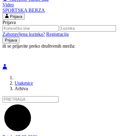
Video
SPORTSKA BERZA
Prijava
Prijava
Zaboravljena lozinka?
Registracija
ili se prijavite preko društvenih mreža:
Utakmice
Arhiva