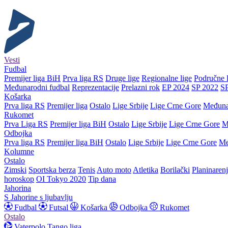
Vesti
Fudbal
Premijer liga BiH
Prva liga RS
Druge lige
Regionalne lige
Područne l
Međunarodni fudbal
Reprezentacije
Prelazni rok
EP 2024
SP 2022
S
Košarka
Prva liga RS
Premijer liga
Ostalo
Lige Srbije
Lige Crne Gore
Međuna
Rukomet
Prva Liga RS
Premijer liga BiH
Ostalo
Lige Srbije
Lige Crne Gore
M
Odbojka
Prva liga RS
Premijer liga BiH
Ostalo
Lige Srbije
Lige Crne Gore
Me
Kolumne
Ostalo
Zimski
Sportska berza
Tenis
Auto moto
Atletika
Borilački
Planinaren
horoskop
OI Tokyo 2020
Tip dana
Jahorina
S Jahorine s ljubavlju
Fudbal
Futsal
Košarka
Odbojka
Rukomet
Ostalo
Vaterpolo
Tango liga