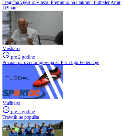
Tragična vijest iz Viteza: Preminuo na utakmici fudbaler Amir
Džihan
Muškarci
pre 2 godine
Poznati parovi dodigravnja za Prvu ligu Federacije
Muškarci
pre 2 godine
Travnik ne popušta