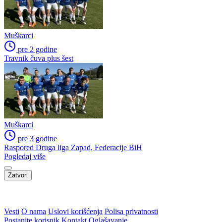
Muškarci
pre 2 godine
Travnik čuva plus šest
Muškarci
pre 3 godine
Raspored Druga liga Zapad, Federacije BiH
Pogledaj više
Zatvori
Vesti
O nama
Uslovi korišćenja
Polisa privatnosti
Postanite korisnik
Kontakt
Oglašavanje