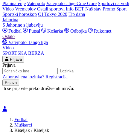
Planinarenje
Vaterpolo
Vaterpolo - lige Crne Gore
Sportovi na vodi
Video
Vremeplov
Ostali sportovi
Info BET
Naš stav
Promo Sport
Sportski horoskop
OI Tokyo 2020
Tip dana
Jahorina
S Jahorine s ljubavlju
Fudbal
Futsal
Košarka
Odbojka
Rukomet
Ostalo
Vaterpolo
Tango liga
Video
SPORTSKA BERZA
Prijava
Prijava
Zaboravljena lozinka?
Registracija
ili se prijavite preko društvenih mreža:
Fudbal
Muškarci
Kiseljak / Kiseljak