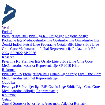
Vesti
Fudbal
Premijer liga BiH
Prva liga RS
Druge lige
Regionalne lige
Područne lige
Međuopštinske lige
Opštinske lige
Omladinske lige
Ženski fudbal
Futsal
Lige Federacije
Ostalo BiH
Lige Srbije
Lige
Crne Gore
Međunarodni fudbal
Reprezentacije
Prelazni rok
EP
2024
SP 2022
SP 2026
Košarka
Prva liga RS
Premijer liga
Ostalo
Lige Srbije
Lige Crne Gore
Međunarodna košarka
Reprezentacije
SP 2019 Kina
Rukomet
Prva Liga RS
Premijer liga BiH
Ostalo
Lige Srbije
Lige Crne Gore
Međunarodni rukomet
Reprezentacije
Odbojka
Prva liga RS
Premijer liga BiH
Ostalo
Lige Srbije
Lige Crne Gore
Međunarodna odbojka
Reprezentacije
Kolumne
Ostalo
Zimski
Sportska berza
Tenis
Auto moto
Atletika
Borilački