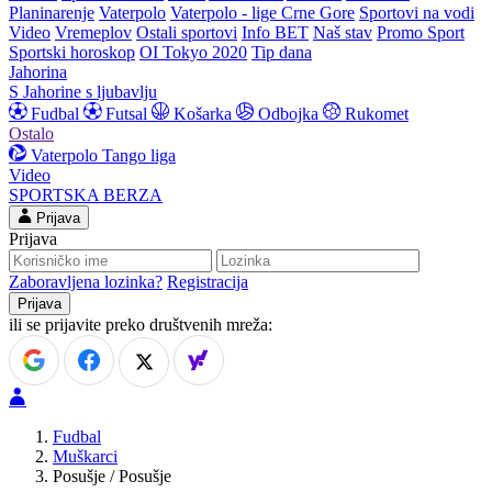
Planinarenje
Vaterpolo
Vaterpolo - lige Crne Gore
Sportovi na vodi
Video
Vremeplov
Ostali sportovi
Info BET
Naš stav
Promo Sport
Sportski horoskop
OI Tokyo 2020
Tip dana
Jahorina
S Jahorine s ljubavlju
Fudbal
Futsal
Košarka
Odbojka
Rukomet
Ostalo
Vaterpolo
Tango liga
Video
SPORTSKA BERZA
Prijava
Prijava
Zaboravljena lozinka?
Registracija
ili se prijavite preko društvenih mreža:
Fudbal
Muškarci
Posušje / Posušje