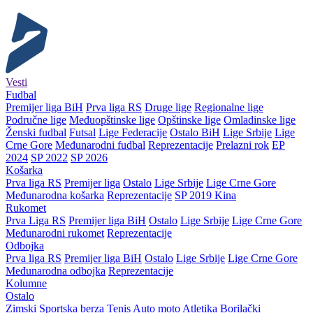
Vesti
Fudbal
Premijer liga BiH
Prva liga RS
Druge lige
Regionalne lige
Područne lige
Međuopštinske lige
Opštinske lige
Omladinske lige
Ženski fudbal
Futsal
Lige Federacije
Ostalo BiH
Lige Srbije
Lige
Crne Gore
Međunarodni fudbal
Reprezentacije
Prelazni rok
EP
2024
SP 2022
SP 2026
Košarka
Prva liga RS
Premijer liga
Ostalo
Lige Srbije
Lige Crne Gore
Međunarodna košarka
Reprezentacije
SP 2019 Kina
Rukomet
Prva Liga RS
Premijer liga BiH
Ostalo
Lige Srbije
Lige Crne Gore
Međunarodni rukomet
Reprezentacije
Odbojka
Prva liga RS
Premijer liga BiH
Ostalo
Lige Srbije
Lige Crne Gore
Međunarodna odbojka
Reprezentacije
Kolumne
Ostalo
Zimski
Sportska berza
Tenis
Auto moto
Atletika
Borilački