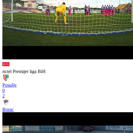
m:tel Premijer liga BiH
Posušje
0
2
Borac