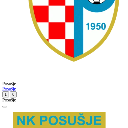
Posušje
Posušje
1
0
Posušje