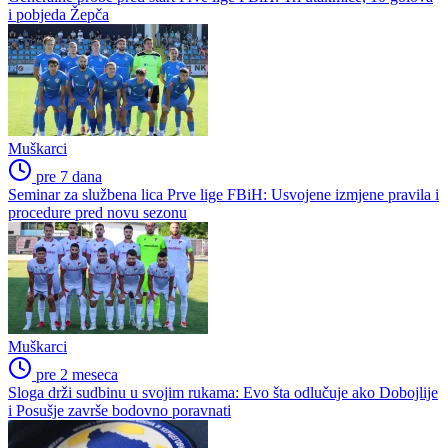
i pobjeda Žepča
Muškarci
pre 7 dana
Seminar za službena lica Prve lige FBiH: Usvojene izmjene pravila i
procedure pred novu sezonu
Muškarci
pre 2 meseca
Sloga drži sudbinu u svojim rukama: Evo šta odlučuje ako Dobojlije
i Posušje završe bodovno poravnati