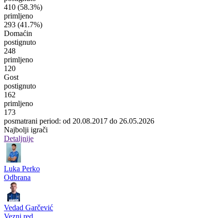
410
(58.3%)
primljeno
293
(41.7%)
Domaćin
postignuto
248
primljeno
120
Gost
postignuto
162
primljeno
173
posmatrani period: od 20.08.2017 do 26.05.2026
Najbolji igrači
Detaljnije
Luka Perko
Odbrana
Vedad Garčević
Vezni red