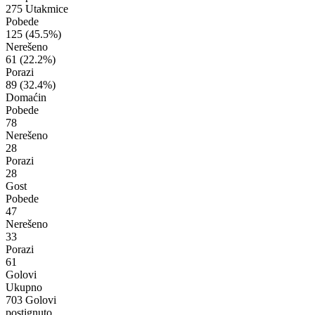
275 Utakmice
Pobede
125
(45.5%)
Nerešeno
61
(22.2%)
Porazi
89
(32.4%)
Domaćin
Pobede
78
Nerešeno
28
Porazi
28
Gost
Pobede
47
Nerešeno
33
Porazi
61
Golovi
Ukupno
703 Golovi
postignuto