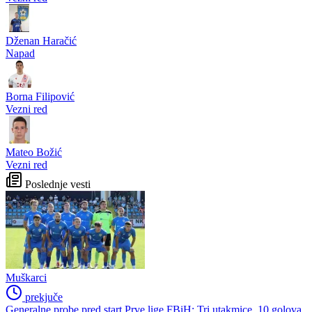
Dženan Haračić
Napad
Borna Filipović
Vezni red
Mateo Božić
Vezni red
Poslednje vesti
Muškarci
prekjuče
Generalne probe pred start Prve lige FBiH: Tri utakmice, 10 golova