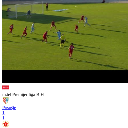
m:tel Premijer liga BiH
Posušje
1
1