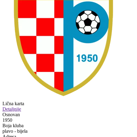
Lična karta
Detaljnije
Osnovan
1950
Boja kluba
plavo - bijela
Adresa