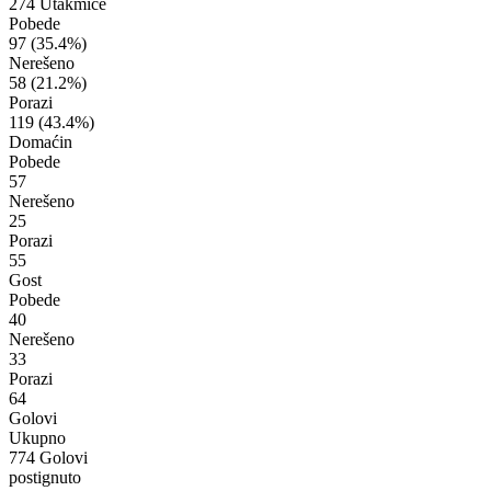
274 Utakmice
Pobede
97
(35.4%)
Nerešeno
58
(21.2%)
Porazi
119
(43.4%)
Domaćin
Pobede
57
Nerešeno
25
Porazi
55
Gost
Pobede
40
Nerešeno
33
Porazi
64
Golovi
Ukupno
774 Golovi
postignuto