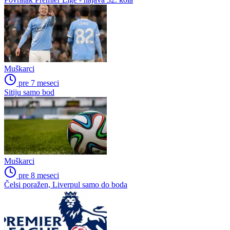
Muškarci
pre 7 meseci
Sitiju samo bod
Muškarci
pre 8 meseci
Čelsi poražen, Liverpul samo do boda