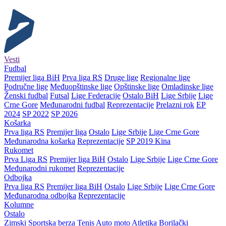
Vesti
Fudbal
Premijer liga BiH
Prva liga RS
Druge lige
Regionalne lige
Područne lige
Međuopštinske lige
Opštinske lige
Omladinske lige
Ženski fudbal
Futsal
Lige Federacije
Ostalo BiH
Lige Srbije
Lige
Crne Gore
Međunarodni fudbal
Reprezentacije
Prelazni rok
EP
2024
SP 2022
SP 2026
Košarka
Prva liga RS
Premijer liga
Ostalo
Lige Srbije
Lige Crne Gore
Međunarodna košarka
Reprezentacije
SP 2019 Kina
Rukomet
Prva Liga RS
Premijer liga BiH
Ostalo
Lige Srbije
Lige Crne Gore
Međunarodni rukomet
Reprezentacije
Odbojka
Prva liga RS
Premijer liga BiH
Ostalo
Lige Srbije
Lige Crne Gore
Međunarodna odbojka
Reprezentacije
Kolumne
Ostalo
Zimski
Sportska berza
Tenis
Auto moto
Atletika
Borilački