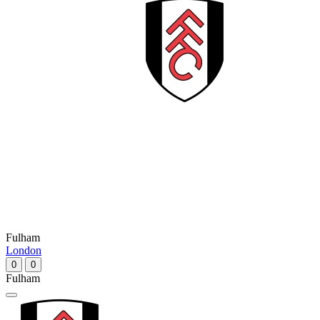
Fulham
London
0
0
Fulham