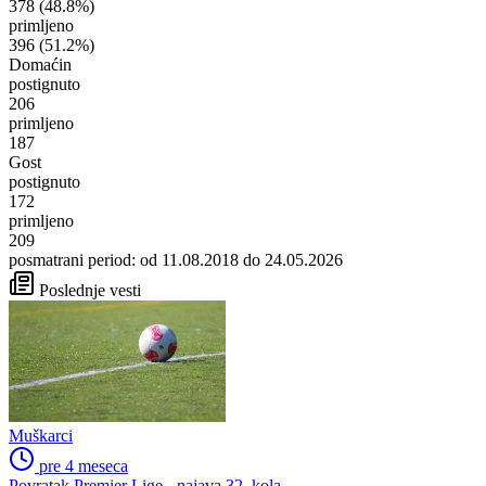
378
(48.8%)
primljeno
396
(51.2%)
Domaćin
postignuto
206
primljeno
187
Gost
postignuto
172
primljeno
209
posmatrani period: od 11.08.2018 do 24.05.2026
Poslednje vesti
Muškarci
pre 4 meseca
Povratak Premier Lige - najava 32. kola