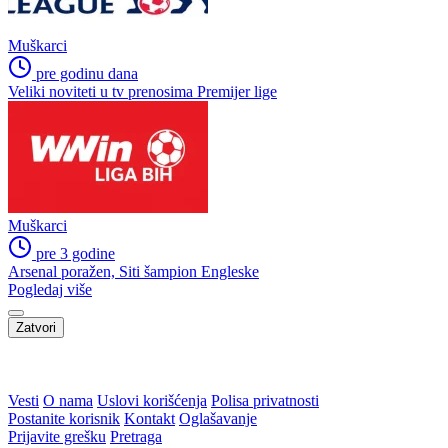
Muškarci
pre godinu dana
Veliki noviteti u tv prenosima Premijer lige
Muškarci
pre 3 godine
Arsenal poražen, Siti šampion Engleske
Pogledaj više
Zatvori
WEB PREPORUKE
Ime Cedevita odlazi iz
Zekić nakon razočaranja u
hrvatske košarke
Mostaru: "Nismo zaslužili