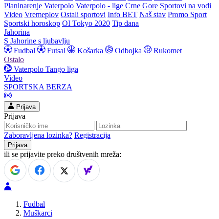
Planinarenje
Vaterpolo
Vaterpolo - lige Crne Gore
Sportovi na vodi
Video
Vremeplov
Ostali sportovi
Info BET
Naš stav
Promo Sport
Sportski horoskop
OI Tokyo 2020
Tip dana
Jahorina
S Jahorine s ljubavlju
Fudbal
Futsal
Košarka
Odbojka
Rukomet
Ostalo
Vaterpolo
Tango liga
Video
SPORTSKA BERZA
Prijava
Prijava
Zaboravljena lozinka?
Registracija
ili se prijavite preko društvenih mreža:
Fudbal
Muškarci