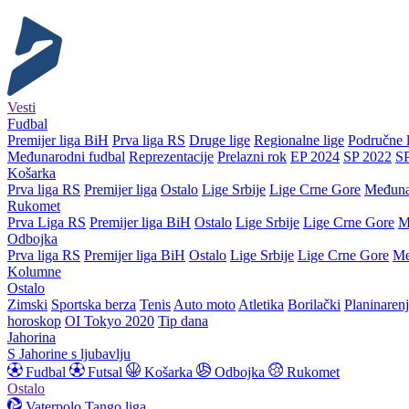
Vesti
Fudbal
Premijer liga BiH
Prva liga RS
Druge lige
Regionalne lige
Područne l
Međunarodni fudbal
Reprezentacije
Prelazni rok
EP 2024
SP 2022
S
Košarka
Prva liga RS
Premijer liga
Ostalo
Lige Srbije
Lige Crne Gore
Međuna
Rukomet
Prva Liga RS
Premijer liga BiH
Ostalo
Lige Srbije
Lige Crne Gore
M
Odbojka
Prva liga RS
Premijer liga BiH
Ostalo
Lige Srbije
Lige Crne Gore
Me
Kolumne
Ostalo
Zimski
Sportska berza
Tenis
Auto moto
Atletika
Borilački
Planinaren
horoskop
OI Tokyo 2020
Tip dana
Jahorina
S Jahorine s ljubavlju
Fudbal
Futsal
Košarka
Odbojka
Rukomet
Ostalo
Vaterpolo
Tango liga