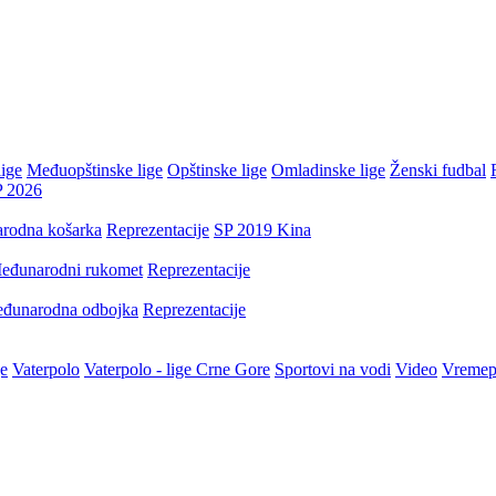
ige
Međuopštinske lige
Opštinske lige
Omladinske lige
Ženski fudbal
P 2026
rodna košarka
Reprezentacije
SP 2019 Kina
eđunarodni rukomet
Reprezentacije
đunarodna odbojka
Reprezentacije
je
Vaterpolo
Vaterpolo - lige Crne Gore
Sportovi na vodi
Video
Vremep