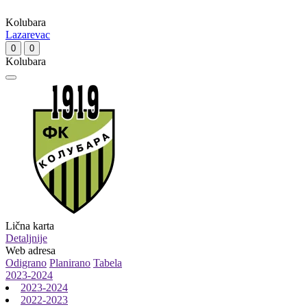
Kolubara
Lazarevac
0
0
Kolubara
Lična karta
Detaljnije
Web adresa
Odigrano
Planirano
Tabela
2023-2024
2023-2024
2022-2023