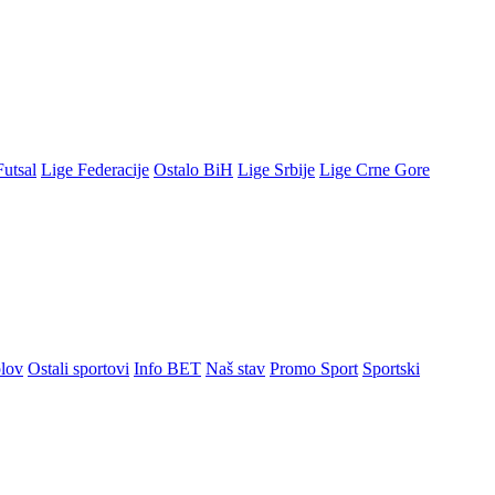
Futsal
Lige Federacije
Ostalo BiH
Lige Srbije
Lige Crne Gore
lov
Ostali sportovi
Info BET
Naš stav
Promo Sport
Sportski