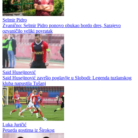
Selmir Pidro
Zvanično: Selmir Pidro ponovo obukao bordo dres, Sarajevo
ozvaničilo veliki povratak
Said Husejinović
Said Husejinović završio poglavlje u Slobodi: Legenda tuzlanskog
kluba napustila Tušanj
Luka Juričić
Petarda gostima iz Širokog