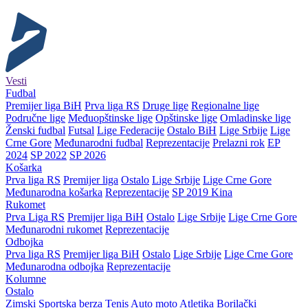
Vesti
Fudbal
Premijer liga BiH
Prva liga RS
Druge lige
Regionalne lige
Područne lige
Međuopštinske lige
Opštinske lige
Omladinske lige
Ženski fudbal
Futsal
Lige Federacije
Ostalo BiH
Lige Srbije
Lige
Crne Gore
Međunarodni fudbal
Reprezentacije
Prelazni rok
EP
2024
SP 2022
SP 2026
Košarka
Prva liga RS
Premijer liga
Ostalo
Lige Srbije
Lige Crne Gore
Međunarodna košarka
Reprezentacije
SP 2019 Kina
Rukomet
Prva Liga RS
Premijer liga BiH
Ostalo
Lige Srbije
Lige Crne Gore
Međunarodni rukomet
Reprezentacije
Odbojka
Prva liga RS
Premijer liga BiH
Ostalo
Lige Srbije
Lige Crne Gore
Međunarodna odbojka
Reprezentacije
Kolumne
Ostalo
Zimski
Sportska berza
Tenis
Auto moto
Atletika
Borilački