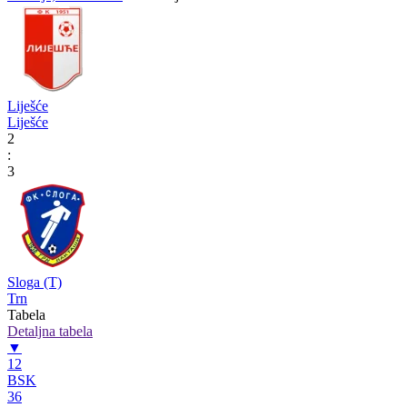
Liješće
Liješće
2
:
3
Sloga (T)
Trn
Tabela
Detaljna tabela
▼
12
BSK
36