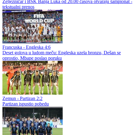
Željezničar i BSK Banja Luka od 20.00 časova otvaraju šampionat -
tekstualni prenos
Francuska - Engleska 4:6
Deset golova u ludom meču: Engleska uzela bronzu, Dešan se
oprostio, Mbape poslao poruku
Zemun - Partizan 2:2
Partizan ispustio pobedu