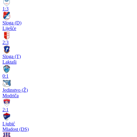
1:3
Sloga (D)
Liješće
2:3
Sloga (T)
Laktaši
0:1
Jedinstvo (Ž)
Modriča
2:1
Ljubić
Mladost (DS)