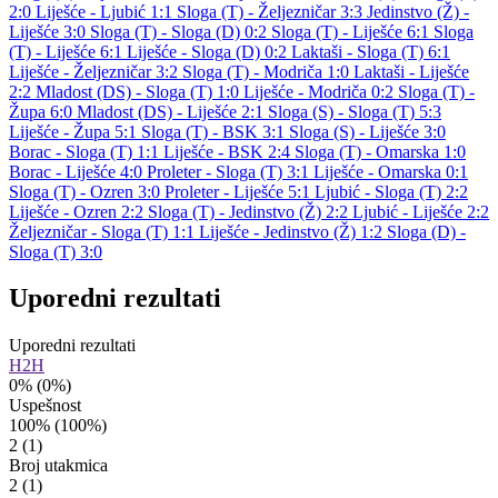
2:0
Liješće - Ljubić 1:1
Sloga (T) - Željezničar 3:3
Jedinstvo (Ž) -
Liješće 3:0
Sloga (T) - Sloga (D) 0:2
Sloga (T) - Liješće 6:1
Sloga
(T) - Liješće 6:1
Liješće - Sloga (D) 0:2
Laktaši - Sloga (T) 6:1
Liješće - Željezničar 3:2
Sloga (T) - Modriča 1:0
Laktaši - Liješće
2:2
Mladost (DS) - Sloga (T) 1:0
Liješće - Modriča 0:2
Sloga (T) -
Župa 6:0
Mladost (DS) - Liješće 2:1
Sloga (S) - Sloga (T) 5:3
Liješće - Župa 5:1
Sloga (T) - BSK 3:1
Sloga (S) - Liješće 3:0
Borac - Sloga (T) 1:1
Liješće - BSK 2:4
Sloga (T) - Omarska 1:0
Borac - Liješće 4:0
Proleter - Sloga (T) 3:1
Liješće - Omarska 0:1
Sloga (T) - Ozren 3:0
Proleter - Liješće 5:1
Ljubić - Sloga (T) 2:2
Liješće - Ozren 2:2
Sloga (T) - Jedinstvo (Ž) 2:2
Ljubić - Liješće 2:2
Željezničar - Sloga (T) 1:1
Liješće - Jedinstvo (Ž) 1:2
Sloga (D) -
Sloga (T) 3:0
Uporedni rezultati
Uporedni rezultati
H2H
0%
(0%)
Uspešnost
100%
(100%)
2
(1)
Broj utakmica
2
(1)