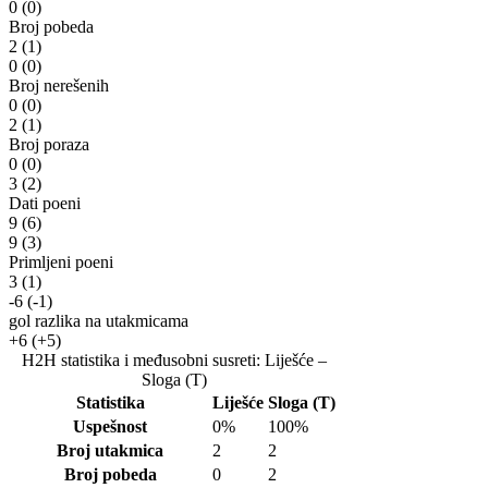
0
(0)
Broj pobeda
2
(1)
0
(0)
Broj nerešenih
0
(0)
2
(1)
Broj poraza
0
(0)
3
(2)
Dati poeni
9
(6)
9
(3)
Primljeni poeni
3
(1)
-6
(-1)
gol razlika na utakmicama
+6
(+5)
H2H statistika i međusobni susreti: Liješće –
Sloga (T)
Statistika
Liješće
Sloga (T)
Uspešnost
0%
100%
Broj utakmica
2
2
Broj pobeda
0
2