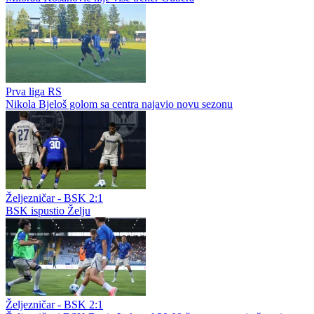
Prva liga RS
Nikola Bjeloš golom sa centra najavio novu sezonu
Željezničar - BSK 2:1
BSK ispustio Želju
Željezničar - BSK 2:1