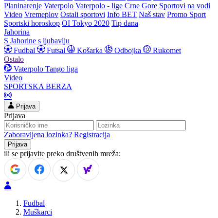
Planinarenje
Vaterpolo
Vaterpolo - lige Crne Gore
Sportovi na vodi
Video
Vremeplov
Ostali sportovi
Info BET
Naš stav
Promo Sport
Sportski horoskop
OI Tokyo 2020
Tip dana
Jahorina
S Jahorine s ljubavlju
Fudbal
Futsal
Košarka
Odbojka
Rukomet
Ostalo
Vaterpolo
Tango liga
Video
SPORTSKA BERZA
Prijava
Prijava
Zaboravljena lozinka?
Registracija
ili se prijavite preko društvenih mreža:
Fudbal
Muškarci