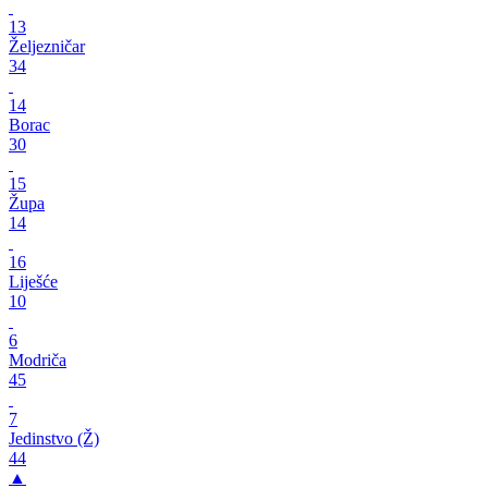
13
Željezničar
34
14
Borac
30
15
Župa
14
16
Liješće
10
6
Modriča
45
7
Jedinstvo (Ž)
44
▲