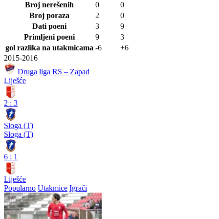
Broj nerešenih
0
0
Broj poraza
2
0
Dati poeni
3
9
Primljeni poeni
9
3
gol razlika na utakmicama
-6
+6
2015-2016
Druga liga RS – Zapad
Liješće
2
:
3
Sloga (T)
Sloga (T)
6
:
1
Liješće
Popularno
Utakmice
Igrači