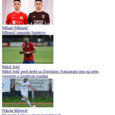
Mihael Mlinarić
Mlinarić napustio Sarajevo
Miloš Jojić
Miloš Jojić pred derbi sa Zrinjskim: Fokusirani smo na sebe,
vjerujem u pozitivan rezultat
Nikola Mojović