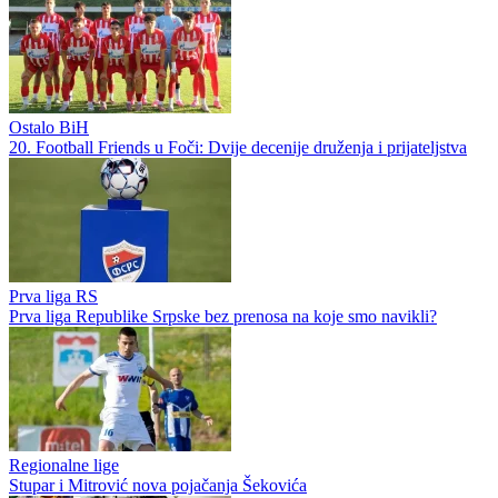
Ostalo BiH
20. Football Friends u Foči: Dvije decenije druženja i prijateljstva
Prva liga RS
Prva liga Republike Srpske bez prenosa na koje smo navikli?
Regionalne lige
Stupar i Mitrović nova pojačanja Šekovića