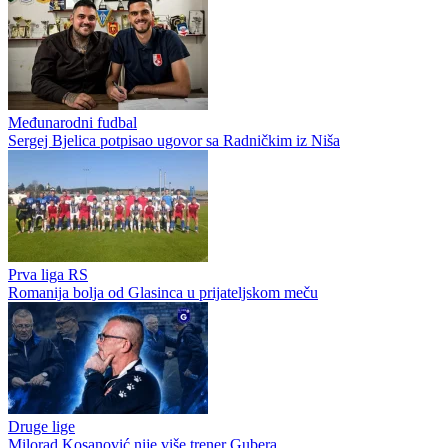
Međunarodni fudbal
Sergej Bjelica potpisao ugovor sa Radničkim iz Niša
Prva liga RS
Romanija bolja od Glasinca u prijateljskom meču
Druge lige
Milorad Kosanović nije više trener Gubera