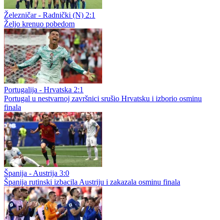
Železničar - Radnički (N) 2:1
Željo krenuo pobedom
Portugalija - Hrvatska 2:1
Portugal u nestvarnoj završnici srušio Hrvatsku i izborio osminu
finala
Španija - Austrija 3:0
Španija rutinski izbacila Austriju i zakazala osminu finala