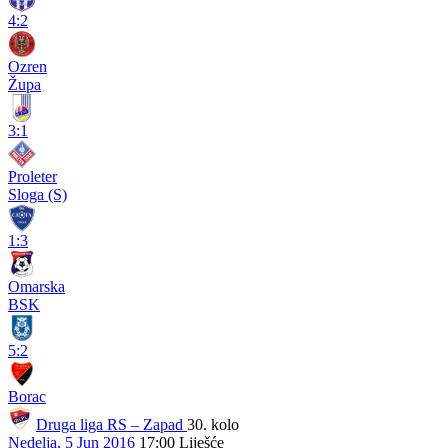
4:2
Ozren
Župa
3:1
Proleter
Sloga (S)
1:3
Omarska
BSK
5:2
Borac
Druga liga RS – Zapad
30. kolo
Nedelja, 5 Jun 2016
17:00
Liješće