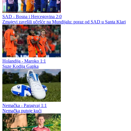
SAD - Bosna i Hercegovina 2:0
Zmajevi završili učešće na Mundijalu: poraz od SAD u Santa Klari
Holandija - Maroko 1:1
Suze Kodija Gapka
Nemačka - Paragvaj 1:1
Nemačka putuje kući