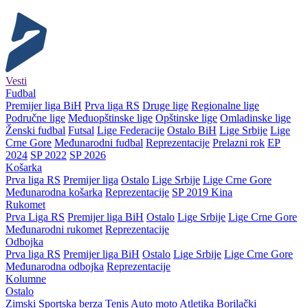
Vesti
Fudbal
Premijer liga BiH
Prva liga RS
Druge lige
Regionalne lige
Područne lige
Međuopštinske lige
Opštinske lige
Omladinske lige
Ženski fudbal
Futsal
Lige Federacije
Ostalo BiH
Lige Srbije
Lige
Crne Gore
Međunarodni fudbal
Reprezentacije
Prelazni rok
EP
2024
SP 2022
SP 2026
Košarka
Prva liga RS
Premijer liga
Ostalo
Lige Srbije
Lige Crne Gore
Međunarodna košarka
Reprezentacije
SP 2019 Kina
Rukomet
Prva Liga RS
Premijer liga BiH
Ostalo
Lige Srbije
Lige Crne Gore
Međunarodni rukomet
Reprezentacije
Odbojka
Prva liga RS
Premijer liga BiH
Ostalo
Lige Srbije
Lige Crne Gore
Međunarodna odbojka
Reprezentacije
Kolumne
Ostalo
Zimski
Sportska berza
Tenis
Auto moto
Atletika
Borilački