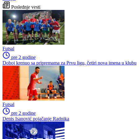
Poslednje vesti
Futsal
pre 2 godine
Doboj krenuo sa pripremama za Prvu ligu, četiri nova imena u klubu
Futsal
pre 2 godine
Denis Isanović pojačanje Radnika