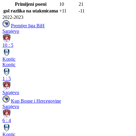
Primljeni poeni
10
21
gol razlika na utakmicama
+11
-11
2022-2023
Premijer liga BiH
Sarajevo
10
:
5
Konjic
Konjic
1
:
5
Sarajevo
Kup Bosne i Hercegovine
Sarajevo
6
:
4
Konjic