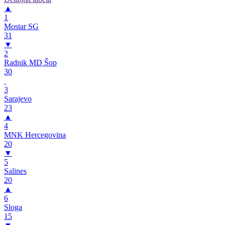
▲
1
Mostar SG
31
▼
2
Radnik MD Šop
30
3
Sarajevo
23
▲
4
MNK Hercegovina
20
▼
5
Salines
20
▲
6
Sloga
15