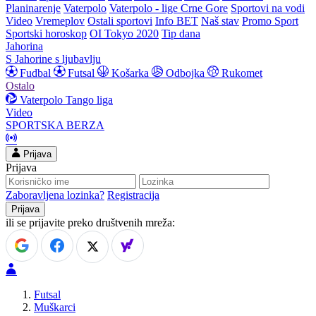
Planinarenje
Vaterpolo
Vaterpolo - lige Crne Gore
Sportovi na vodi
Video
Vremeplov
Ostali sportovi
Info BET
Naš stav
Promo Sport
Sportski horoskop
OI Tokyo 2020
Tip dana
Jahorina
S Jahorine s ljubavlju
Fudbal
Futsal
Košarka
Odbojka
Rukomet
Ostalo
Vaterpolo
Tango liga
Video
SPORTSKA BERZA
Prijava
Prijava
Zaboravljena lozinka?
Registracija
ili se prijavite preko društvenih mreža:
Futsal
Muškarci