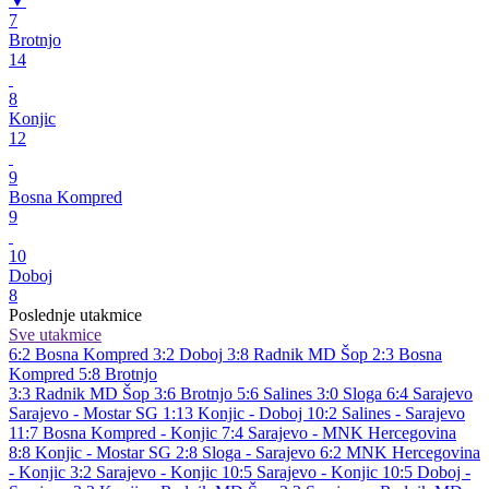
▼
7
Brotnjo
14
8
Konjic
12
9
Bosna Kompred
9
10
Doboj
8
Poslednje utakmice
Sve utakmice
6:2
Bosna Kompred
3:2
Doboj
3:8
Radnik MD Šop
2:3
Bosna
Kompred
5:8
Brotnjo
3:3
Radnik MD Šop
3:6
Brotnjo
5:6
Salines
3:0
Sloga
6:4
Sarajevo
Sarajevo - Mostar SG 1:13
Konjic - Doboj 10:2
Salines - Sarajevo
11:7
Bosna Kompred - Konjic 7:4
Sarajevo - MNK Hercegovina
8:8
Konjic - Mostar SG 2:8
Sloga - Sarajevo 6:2
MNK Hercegovina
- Konjic 3:2
Sarajevo - Konjic 10:5
Sarajevo - Konjic 10:5
Doboj -