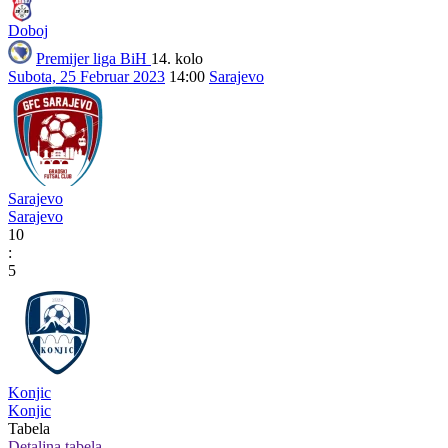
Doboj
Premijer liga BiH
14. kolo
Subota, 25 Februar 2023
14:00
Sarajevo
Sarajevo
Sarajevo
10
:
5
Konjic
Konjic
Tabela
Detaljna tabela