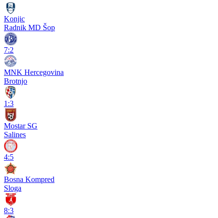
Konjic
Radnik MD Šop
7:2
MNK Hercegovina
Brotnjo
1:3
Mostar SG
Salines
4:5
Bosna Kompred
Sloga
8:3