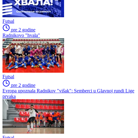
Futsal
pre 2 godine
Radnikovo "hvala"
Futsal
pre 2 godine
Evropa upoznala Radnikov "višak": Semberci u Glavnoj rundi Lige
prvaka
Futsal