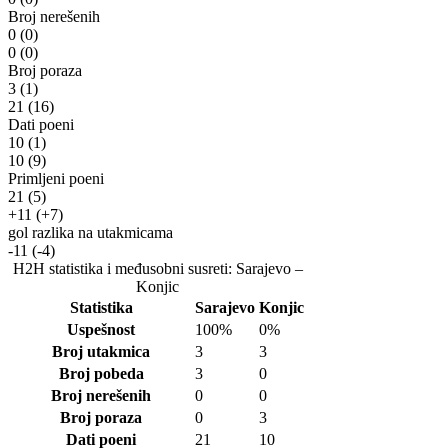
Broj nerešenih
0
(0)
0
(0)
Broj poraza
3
(1)
21
(16)
Dati poeni
10
(1)
10
(9)
Primljeni poeni
21
(5)
+11
(+7)
gol razlika na utakmicama
-11
(-4)
H2H statistika i međusobni susreti: Sarajevo –
Konjic
Statistika
Sarajevo
Konjic
Uspešnost
100%
0%
Broj utakmica
3
3
Broj pobeda
3
0
Broj nerešenih
0
0
Broj poraza
0
3
Dati poeni
21
10