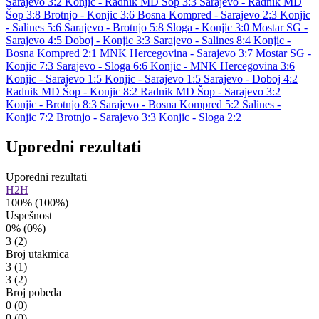
Sarajevo 3:2
Konjic - Radnik MD Šop 3:3
Sarajevo - Radnik MD
Šop 3:8
Brotnjo - Konjic 3:6
Bosna Kompred - Sarajevo 2:3
Konjic
- Salines 5:6
Sarajevo - Brotnjo 5:8
Sloga - Konjic 3:0
Mostar SG -
Sarajevo 4:5
Doboj - Konjic 3:3
Sarajevo - Salines 8:4
Konjic -
Bosna Kompred 2:1
MNK Hercegovina - Sarajevo 3:7
Mostar SG -
Konjic 7:3
Sarajevo - Sloga 6:6
Konjic - MNK Hercegovina 3:6
Konjic - Sarajevo 1:5
Konjic - Sarajevo 1:5
Sarajevo - Doboj 4:2
Radnik MD Šop - Konjic 8:2
Radnik MD Šop - Sarajevo 3:2
Konjic - Brotnjo 8:3
Sarajevo - Bosna Kompred 5:2
Salines -
Konjic 7:2
Brotnjo - Sarajevo 3:3
Konjic - Sloga 2:2
Uporedni rezultati
Uporedni rezultati
H2H
100%
(100%)
Uspešnost
0%
(0%)
3
(2)
Broj utakmica
3
(1)
3
(2)
Broj pobeda
0
(0)
0
(0)