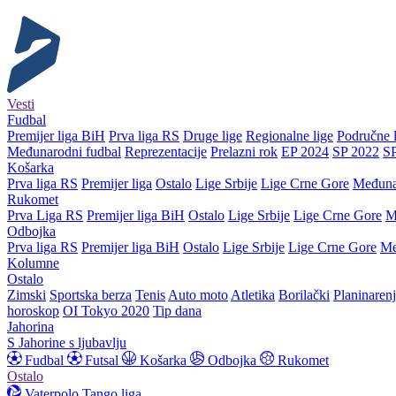
Vesti
Fudbal
Premijer liga BiH
Prva liga RS
Druge lige
Regionalne lige
Područne l
Međunarodni fudbal
Reprezentacije
Prelazni rok
EP 2024
SP 2022
S
Košarka
Prva liga RS
Premijer liga
Ostalo
Lige Srbije
Lige Crne Gore
Međuna
Rukomet
Prva Liga RS
Premijer liga BiH
Ostalo
Lige Srbije
Lige Crne Gore
M
Odbojka
Prva liga RS
Premijer liga BiH
Ostalo
Lige Srbije
Lige Crne Gore
Me
Kolumne
Ostalo
Zimski
Sportska berza
Tenis
Auto moto
Atletika
Borilački
Planinaren
horoskop
OI Tokyo 2020
Tip dana
Jahorina
S Jahorine s ljubavlju
Fudbal
Futsal
Košarka
Odbojka
Rukomet
Ostalo
Vaterpolo
Tango liga