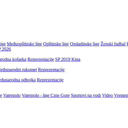
ige
Međuopštinske lige
Opštinske lige
Omladinske lige
Ženski fudbal
P 2026
rodna košarka
Reprezentacije
SP 2019 Kina
eđunarodni rukomet
Reprezentacije
đunarodna odbojka
Reprezentacije
je
Vaterpolo
Vaterpolo - lige Crne Gore
Sportovi na vodi
Video
Vremep