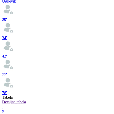
Ugljevik
29'
34'
42'
77'
78'
Tabela
Detaljna tabela
9