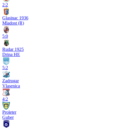
2:2
Glasinac 1936
Mladost (R)
5:0
Rudar 1925
Drina HE
5:2
Zadrugar
Vlasenica
4:2
Proleter
Guber