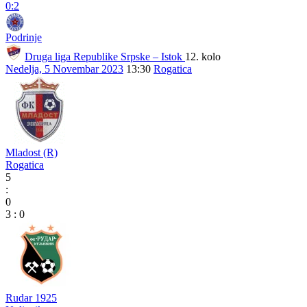
0:2
Podrinje
Druga liga Republike Srpske – Istok
12. kolo
Nedelja, 5 Novembar 2023
13:30
Rogatica
Mladost (R)
Rogatica
5
:
0
3
:
0
Rudar 1925