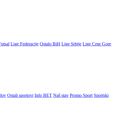
Futsal
Lige Federacije
Ostalo BiH
Lige Srbije
Lige Crne Gore
lov
Ostali sportovi
Info BET
Naš stav
Promo Sport
Sportski