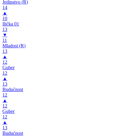
Jedinstvo (R)
14
▲
10
Ilićka 01
13
▼
11
Mladost (R)
13
▲
12
Guber
12
▲
13
Budućnost
12
▲
12
Guber
12
▲
13
Budućnost