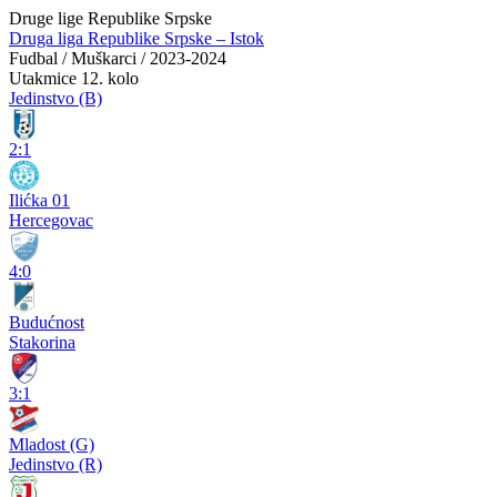
Druge lige Republike Srpske
Druga liga Republike Srpske – Istok
Fudbal / Muškarci / 2023-2024
Utakmice
12. kolo
Jedinstvo (B)
2:1
Ilićka 01
Hercegovac
4:0
Budućnost
Stakorina
3:1
Mladost (G)
Jedinstvo (R)