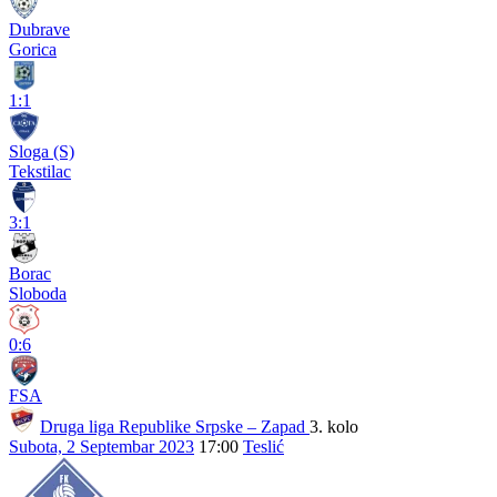
Dubrave
Gorica
1:1
Sloga (S)
Tekstilac
3:1
Borac
Sloboda
0:6
FSA
Druga liga Republike Srpske – Zapad
3. kolo
Subota, 2 Septembar 2023
17:00
Teslić