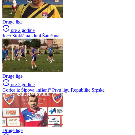
Druge lige
pre 2 godine
Joco Stokić na klupi Šamčana
Druge lige
pre 2 godine
Gorica iz Šipova „nišani“ Prvu ligu Republike Srpske
Druge lige