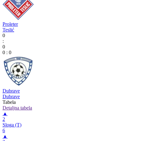
Proleter
Teslić
0
:
0
0
:
0
Dubrave
Dubrave
Tabela
Detaljna tabela
▲
2
Sloga (T)
6
▲