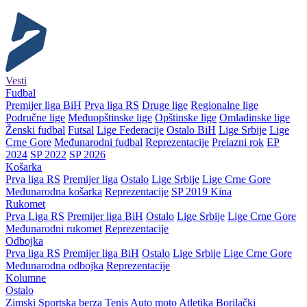
Vesti
Fudbal
Premijer liga BiH
Prva liga RS
Druge lige
Regionalne lige
Područne lige
Međuopštinske lige
Opštinske lige
Omladinske lige
Ženski fudbal
Futsal
Lige Federacije
Ostalo BiH
Lige Srbije
Lige
Crne Gore
Međunarodni fudbal
Reprezentacije
Prelazni rok
EP
2024
SP 2022
SP 2026
Košarka
Prva liga RS
Premijer liga
Ostalo
Lige Srbije
Lige Crne Gore
Međunarodna košarka
Reprezentacije
SP 2019 Kina
Rukomet
Prva Liga RS
Premijer liga BiH
Ostalo
Lige Srbije
Lige Crne Gore
Međunarodni rukomet
Reprezentacije
Odbojka
Prva liga RS
Premijer liga BiH
Ostalo
Lige Srbije
Lige Crne Gore
Međunarodna odbojka
Reprezentacije
Kolumne
Ostalo
Zimski
Sportska berza
Tenis
Auto moto
Atletika
Borilački