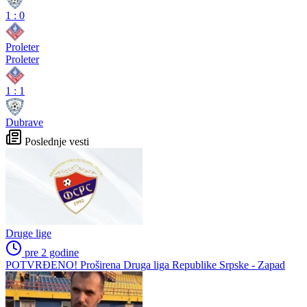
1
:
0
Proleter
Proleter
1
:
1
Dubrave
Poslednje vesti
Druge lige
pre 2 godine
POTVRĐENO! Proširena Druga liga Republike Srpske - Zapad