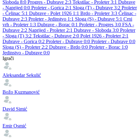
Sloboda 8:0
Progres - Dubrave 2:3
Tekstilac - Proleter 3:1
Dubrave
- Naprijed 0:0
Proleter - Gorica 2:1
Sloga (T) - Dubrave 3:2
Proleter
- Čelinac 5:1
Dubrave - Polet 1926 1:1
Brdo - Proleter 3:3
Čelinac -
Dubrave 2:3
Proleter - Jedinstvo 1:1
Sloga (S) - Dubrave 5:1
Crni
vrh - Proleter 1:3
Dubrave - Borac 0:1
Proleter - Progres 3:0
FSA -
Dubrave 2:2
Naprijed - Proleter 2:1
Dubrave - Sloboda 3:0
Proleter
- Sloga (T) 3:2
Tekstilac - Dubrave 2:0
Polet 1926 - Proleter 2:1
Dubrave - Gorica 0:2
Proleter - Dubrave 0:0
Proleter - Dubrave 0:0
Sloga (S) - Proleter 2:2
Dubrave - Brdo 0:0
Proleter - Borac 1:0
Jedinstvo - Dubrave 0:0
Igrači
Aleksandar Sekulić
Božo Kuzmanović
David Simić
Emir Osmić