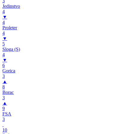
3
Jedinstvo
4
▼
4
Proleter
4
▼
5
Sloga (S)
4
▼
6
Gorica
3
▲
8
Borac
3
▲
9
FSA
3
10