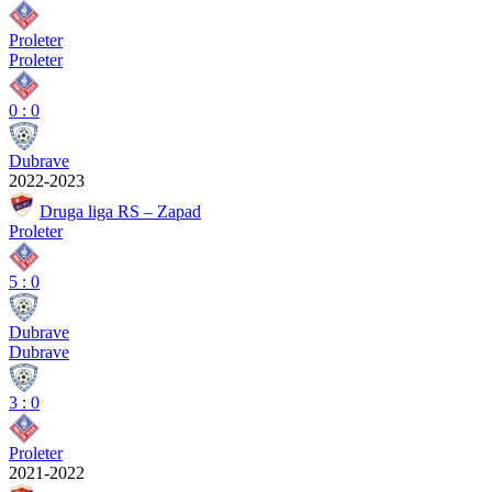
Proleter
Proleter
0
:
0
Dubrave
2022-2023
Druga liga RS – Zapad
Proleter
5
:
0
Dubrave
Dubrave
3
:
0
Proleter
2021-2022