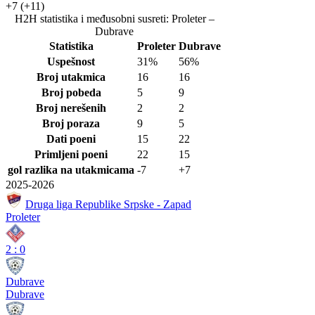
+7
(+11)
H2H statistika i međusobni susreti: Proleter –
Dubrave
Statistika
Proleter
Dubrave
Uspešnost
31%
56%
Broj utakmica
16
16
Broj pobeda
5
9
Broj nerešenih
2
2
Broj poraza
9
5
Dati poeni
15
22
Primljeni poeni
22
15
gol razlika na utakmicama
-7
+7
2025-2026
Druga liga Republike Srpske - Zapad
Proleter
2
:
0
Dubrave
Dubrave