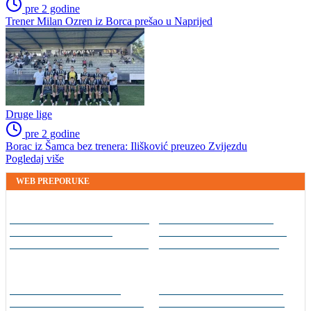
pre 2 godine
Trener Milan Ozren iz Borca prešao u Naprijed
Druge lige
pre 2 godine
Borac iz Šamca bez trenera: Ilišković preuzeo Zvijezdu
Pogledaj više
WEB PREPORUKE
Haos u Irskoj: Navijač
Lana Pudar i dalje mora
utrčao na teren i nasrnuo
putovati 100 kilometara
na gostujuće fudbalere
od Mostara kako bi
(VIDEO)
trenirala
Kakav otac, takav sin: I
Zmajice u Mostaru počele