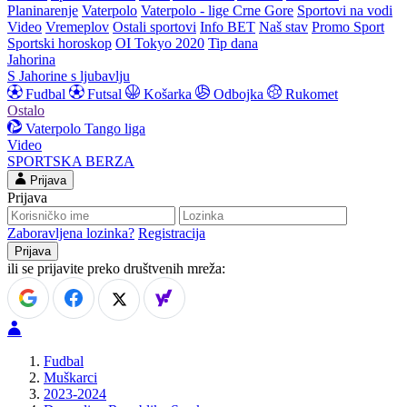
Planinarenje
Vaterpolo
Vaterpolo - lige Crne Gore
Sportovi na vodi
Video
Vremeplov
Ostali sportovi
Info BET
Naš stav
Promo Sport
Sportski horoskop
OI Tokyo 2020
Tip dana
Jahorina
S Jahorine s ljubavlju
Fudbal
Futsal
Košarka
Odbojka
Rukomet
Ostalo
Vaterpolo
Tango liga
Video
SPORTSKA BERZA
Prijava
Prijava
Zaboravljena lozinka?
Registracija
ili se prijavite preko društvenih mreža:
Fudbal
Muškarci
2023-2024