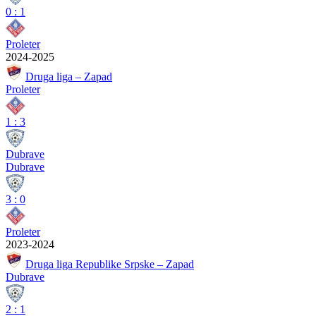
0
:
1
Proleter
2024-2025
Druga liga – Zapad
Proleter
1
:
3
Dubrave
Dubrave
3
:
0
Proleter
2023-2024
Druga liga Republike Srpske – Zapad
Dubrave
2
:
1