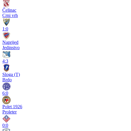
Čelinac
Crni vrh
1:0
Naprijed
Jedinstvo
4:3
Sloga (T)
Brdo
6:0
Polet 1926
Proleter
0:0