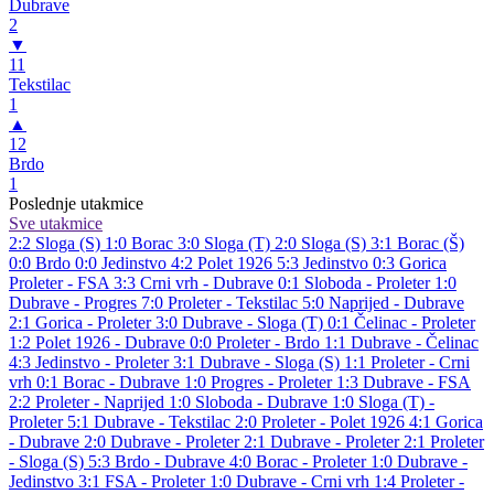
Dubrave
2
▼
11
Tekstilac
1
▲
12
Brdo
1
Poslednje utakmice
Sve utakmice
2:2
Sloga (S)
1:0
Borac
3:0
Sloga (T)
2:0
Sloga (S)
3:1
Borac (Š)
0:0
Brdo
0:0
Jedinstvo
4:2
Polet 1926
5:3
Jedinstvo
0:3
Gorica
Proleter - FSA 3:3
Crni vrh - Dubrave 0:1
Sloboda - Proleter 1:0
Dubrave - Progres 7:0
Proleter - Tekstilac 5:0
Naprijed - Dubrave
2:1
Gorica - Proleter 3:0
Dubrave - Sloga (T) 0:1
Čelinac - Proleter
1:2
Polet 1926 - Dubrave 0:0
Proleter - Brdo 1:1
Dubrave - Čelinac
4:3
Jedinstvo - Proleter 3:1
Dubrave - Sloga (S) 1:1
Proleter - Crni
vrh 0:1
Borac - Dubrave 1:0
Progres - Proleter 1:3
Dubrave - FSA
2:2
Proleter - Naprijed 1:0
Sloboda - Dubrave 1:0
Sloga (T) -
Proleter 5:1
Dubrave - Tekstilac 2:0
Proleter - Polet 1926 4:1
Gorica
- Dubrave 2:0
Dubrave - Proleter 2:1
Dubrave - Proleter 2:1
Proleter
- Sloga (S) 5:3
Brdo - Dubrave 4:0
Borac - Proleter 1:0
Dubrave -
Jedinstvo 3:1
FSA - Proleter 1:0
Dubrave - Crni vrh 1:4
Proleter -