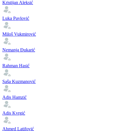
Kristijan Aleksić
Luka Pavlović
Miloš Vukmirović
Nemanja Đukarić
Rahman Hasić
Saša Kuzmanović
Adis Hamzić
Adis Kvrgić
Ahmed Latifović