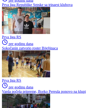
pre godinu dana
Prva liga Republike Srpske sa trinaest klubova
Prva liga RS
pre godinu dana
Sokočanin zatvorio roster Bijeljinaca
Prva liga RS
pre godinu dana
Varda počela pripreme, Borko Pereula ponovo na klupi