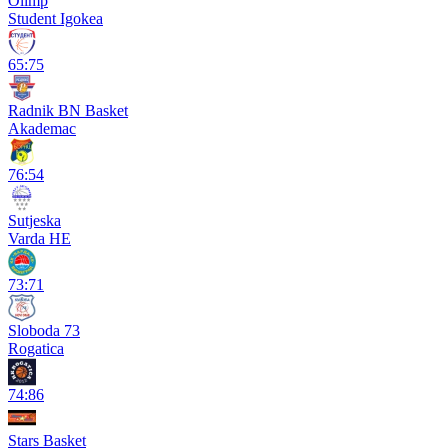
Olimp
Student Igokea
65:75
Radnik BN Basket
Akademac
76:54
Sutjeska
Varda HE
73:71
Sloboda 73
Rogatica
74:86
Stars Basket