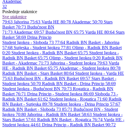
Akademac
32
Poslednje utakmice
Sve utakmice
79:63
Jahorina
75:63
Varda HE
80:78
Akademac
50:70
Stars
Basket
70:73
Budućnost BN
71:73
Akademac
69:57
Budućnost BN
65:75
Varda HE
80:64
Stars
Basket
58:69
Drina Princip
Student Igokea - Sloboda 73 77:64
Radnik BN Basket - Jahorina
57:68
Sutjeska - Student Igokea 77:81
Olimp - Radnik BN Basket
0:20
Student Igokea - Radnik BN Basket 65:75
Student Igokea -
Radnik BN Basket 65:75
Olimp - Student Igokea 0:20
Radnik BN
Basket - Akademac 71:73
Jahorina - Student Igokea 79:63
Varda
HE - Radnik BN Basket 65:75
Akademac - Student Igokea 80:78
Radnik BN Basket - Stars Basket 80:64
Student Igokea - Varda HE
75:63
Budućnost BN - Radnik BN Basket 69:57
Stars Basket -
Student Igokea 50:70
Radnik BN Basket - Drina Princip 58:69
Student Igokea - Budućnost BN 70:73
Rogatica - Radnik BN
Basket 76:71
Drina Princip - Student Igokea 86:69
Sloboda 73 -
Radnik BN Basket 61:62
Student Igokea - Rogatica 71:60
Radnik
BN Basket - Sutjeska 89:78
Student Igokea - Drina Princip 57:67
Radnik BN Basket - Sloboda 73 85:71
Budućnost BN - Student
Igokea 70:80
Jahorina - Radnik BN Basket 58:63
Student Igokea -
Stars Basket 57:61
Radnik BN Basket - Rogatica 76:74
Varda HE -
Student Igokea 44:61
Drina Princip - Radnik BN Basket 90:72