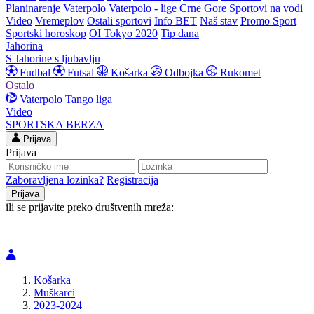
Planinarenje
Vaterpolo
Vaterpolo - lige Crne Gore
Sportovi na vodi
Video
Vremeplov
Ostali sportovi
Info BET
Naš stav
Promo Sport
Sportski horoskop
OI Tokyo 2020
Tip dana
Jahorina
S Jahorine s ljubavlju
Fudbal
Futsal
Košarka
Odbojka
Rukomet
Ostalo
Vaterpolo
Tango liga
Video
SPORTSKA BERZA
Prijava
Prijava
Zaboravljena lozinka?
Registracija
ili se prijavite preko društvenih mreža:
Košarka
Muškarci
2023-2024