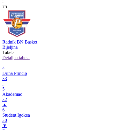
:
75
Radnik BN Basket
Bijeljina
Tabela
Detaljna tabela
4
Drina Princip
33
5
Akademac
32
▲
6
Student Igokea
30
▼