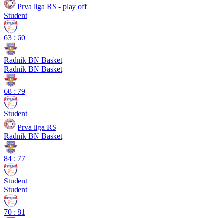
Prva liga RS - play off
Student
63
:
60
Radnik BN Basket
Radnik BN Basket
68
:
79
Student
Prva liga RS
Radnik BN Basket
84
:
77
Student
Student
70
:
81