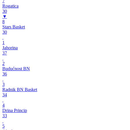
7
Rogatica
30
▼
8
Stars Basket
30
1
Jahorina
37
2
Budućnost BN
36
3
Radnik BN Basket
34
4
Drina Princip
33
5