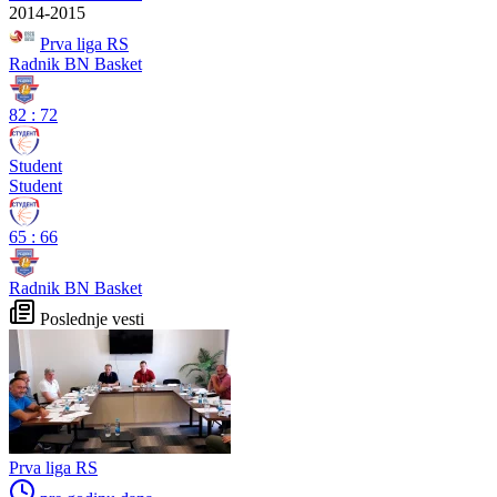
2014-2015
Prva liga RS
Radnik BN Basket
82
:
72
Student
Student
65
:
66
Radnik BN Basket
Poslednje vesti
Prva liga RS