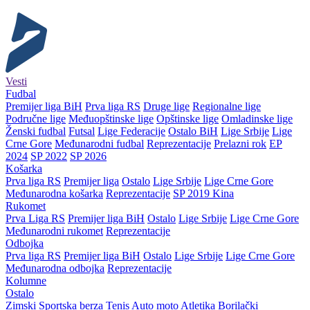
Vesti
Fudbal
Premijer liga BiH
Prva liga RS
Druge lige
Regionalne lige
Područne lige
Međuopštinske lige
Opštinske lige
Omladinske lige
Ženski fudbal
Futsal
Lige Federacije
Ostalo BiH
Lige Srbije
Lige
Crne Gore
Međunarodni fudbal
Reprezentacije
Prelazni rok
EP
2024
SP 2022
SP 2026
Košarka
Prva liga RS
Premijer liga
Ostalo
Lige Srbije
Lige Crne Gore
Međunarodna košarka
Reprezentacije
SP 2019 Kina
Rukomet
Prva Liga RS
Premijer liga BiH
Ostalo
Lige Srbije
Lige Crne Gore
Međunarodni rukomet
Reprezentacije
Odbojka
Prva liga RS
Premijer liga BiH
Ostalo
Lige Srbije
Lige Crne Gore
Međunarodna odbojka
Reprezentacije
Kolumne
Ostalo
Zimski
Sportska berza
Tenis
Auto moto
Atletika
Borilački