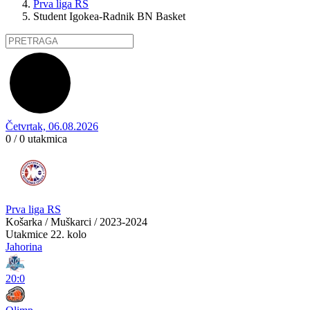
Prva liga RS
Student Igokea-Radnik BN Basket
Četvrtak, 06.08.2026
0 / 0
utakmica
Prva liga RS
Košarka / Muškarci / 2023-2024
Utakmice
22. kolo
Jahorina
20:0