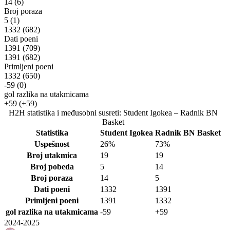
14
(6)
Broj poraza
5
(1)
1332
(682)
Dati poeni
1391
(709)
1391
(682)
Primljeni poeni
1332
(650)
-59
(0)
gol razlika na utakmicama
+59
(+59)
H2H statistika i međusobni susreti: Student Igokea – Radnik BN
Basket
Statistika
Student Igokea
Radnik BN Basket
Uspešnost
26%
73%
Broj utakmica
19
19
Broj pobeda
5
14
Broj poraza
14
5
Dati poeni
1332
1391
Primljeni poeni
1391
1332
gol razlika na utakmicama
-59
+59
2024-2025