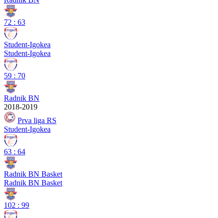
72
:
63
Student-Igokea
Student-Igokea
59
:
70
Radnik BN
2018-2019
Prva liga RS
Student-Igokea
63
:
64
Radnik BN Basket
Radnik BN Basket
102
:
99