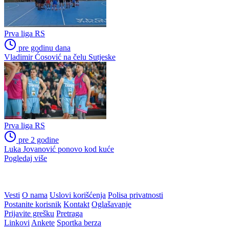
Prva liga RS
pre godinu dana
Vladimir Ćosović na čelu Sutjeske
Prva liga RS
pre 2 godine
Luka Jovanović ponovo kod kuće
Pogledaj više
Vesti
O nama
Uslovi korišćenja
Polisa privatnosti
Postanite korisnik
Kontakt
Oglašavanje
Prijavite grešku
Pretraga
Linkovi
Ankete
Sportka berza