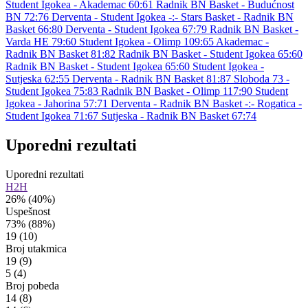
Student Igokea - Akademac 60:61
Radnik BN Basket - Budućnost
BN 72:76
Derventa - Student Igokea -:-
Stars Basket - Radnik BN
Basket 66:80
Derventa - Student Igokea 67:79
Radnik BN Basket -
Varda HE 79:60
Student Igokea - Olimp 109:65
Akademac -
Radnik BN Basket 81:82
Radnik BN Basket - Student Igokea 65:60
Radnik BN Basket - Student Igokea 65:60
Student Igokea -
Sutjeska 62:55
Derventa - Radnik BN Basket 81:87
Sloboda 73 -
Student Igokea 75:83
Radnik BN Basket - Olimp 117:90
Student
Igokea - Jahorina 57:71
Derventa - Radnik BN Basket -:-
Rogatica -
Student Igokea 71:67
Sutjeska - Radnik BN Basket 67:74
Uporedni rezultati
Uporedni rezultati
H2H
26%
(40%)
Uspešnost
73%
(88%)
19
(10)
Broj utakmica
19
(9)
5
(4)
Broj pobeda
14
(8)