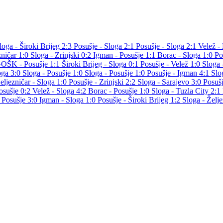
loga - Široki Brijeg 2:3
Posušje - Sloga 2:1
Posušje - Sloga 2:1
Velež -
zničar 1:0
Sloga - Zrinjski 0:2
Igman - Posušje 1:1
Borac - Sloga 1:0
Po
OŠK - Posušje 1:1
Široki Brijeg - Sloga 0:1
Posušje - Velež 1:0
Sloga 
oga 3:0
Sloga - Posušje 1:0
Sloga - Posušje 1:0
Posušje - Igman 4:1
Slo
eljezničar - Sloga 1:0
Posušje - Zrinjski 2:2
Sloga - Sarajevo 3:0
Posuš
osušje 0:2
Velež - Sloga 4:2
Borac - Posušje 1:0
Sloga - Tuzla City 2:1
- Posušje 3:0
Igman - Sloga 1:0
Posušje - Široki Brijeg 1:2
Sloga - Želj