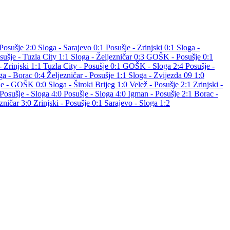
 Posušje 2:0
Sloga - Sarajevo 0:1
Posušje - Zrinjski 0:1
Sloga -
sušje - Tuzla City 1:1
Sloga - Željezničar 0:3
GOŠK - Posušje 0:1
- Zrinjski 1:1
Tuzla City - Posušje 0:1
GOŠK - Sloga 2:4
Posušje -
ga - Borac 0:4
Željezničar - Posušje 1:1
Sloga - Zvijezda 09 1:0
je - GOŠK 0:0
Sloga - Široki Brijeg 1:0
Velež - Posušje 2:1
Zrinjski -
Posušje - Sloga 4:0
Posušje - Sloga 4:0
Igman - Posušje 2:1
Borac -
ezničar 3:0
Zrinjski - Posušje 0:1
Sarajevo - Sloga 1:2