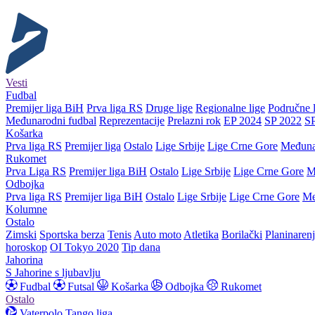
Vesti
Fudbal
Premijer liga BiH
Prva liga RS
Druge lige
Regionalne lige
Područne l
Međunarodni fudbal
Reprezentacije
Prelazni rok
EP 2024
SP 2022
S
Košarka
Prva liga RS
Premijer liga
Ostalo
Lige Srbije
Lige Crne Gore
Međuna
Rukomet
Prva Liga RS
Premijer liga BiH
Ostalo
Lige Srbije
Lige Crne Gore
M
Odbojka
Prva liga RS
Premijer liga BiH
Ostalo
Lige Srbije
Lige Crne Gore
Me
Kolumne
Ostalo
Zimski
Sportska berza
Tenis
Auto moto
Atletika
Borilački
Planinaren
horoskop
OI Tokyo 2020
Tip dana
Jahorina
S Jahorine s ljubavlju
Fudbal
Futsal
Košarka
Odbojka
Rukomet
Ostalo
Vaterpolo
Tango liga