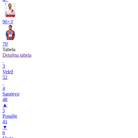
90+3'
70'
Tabela
Detaljna tabela
3
Velež
52
4
Sarajevo
48
▲
5
Posušje
41
▼
6