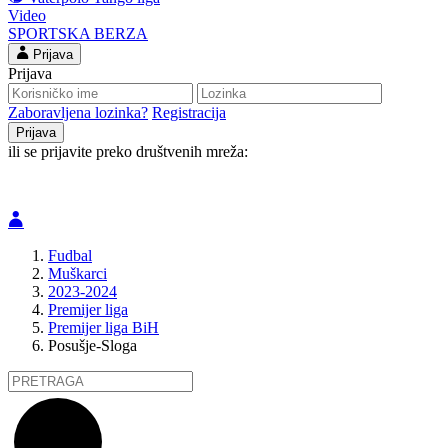
Video
SPORTSKA BERZA
Prijava
Prijava
Zaboravljena lozinka?
Registracija
ili se prijavite preko društvenih mreža:
Fudbal
Muškarci
2023-2024
Premijer liga
Premijer liga BiH
Posušje-Sloga