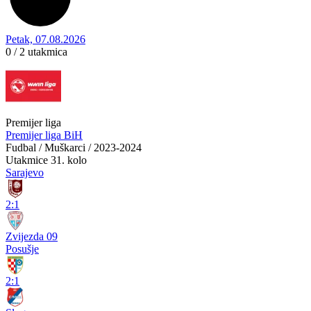
Petak, 07.08.2026
0 / 2
utakmica
Premijer liga
Premijer liga BiH
Fudbal / Muškarci / 2023-2024
Utakmice
31. kolo
Sarajevo
2:1
Zvijezda 09
Posušje
2:1