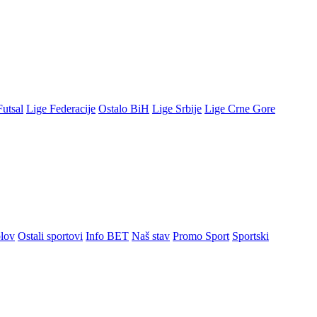
Futsal
Lige Federacije
Ostalo BiH
Lige Srbije
Lige Crne Gore
lov
Ostali sportovi
Info BET
Naš stav
Promo Sport
Sportski