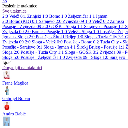
35
Poslednje utakmice
Sve utakmice
2:0
Velež
0:1
Zrinjski
1:0
Borac
1:0
Željezničar
1:1
Igman
2:0
Borac (KD)
0:1
Sarajevo
2:0
Zvijezda 09
1:0
Velež
0:2
Zrinjski
Posušje - Zvijezda 09 2:0
GOŠK - Sloga 1:1
Sarajevo - Posušje 1:1
S
Zvijezda 09 2:0
Borac - Posušje 1:0
Velež - Sloga 1:0
Posušje - Želje
Igman - Sloga 2:0
Posušje - Široki Brijeg 1:0
Sloga - Tuzla City 3:1
G
Zvijezda 09 2:0
Sloga - Velež 0:0
Posušje - Borac 0:2
Tuzla City - Sl
Posušje - Sarajevo 0:1
Sloga - Igman 4:1
Široki Brijeg - Posušje 1:1
Ž
Sloga 2:0
Posušje - Tuzla City 1:1
Sloga - GOŠK 3:2
Zvijezda 09 - P
Sloga 5:0
Posušje - Željezničar 1:0
Zvijezda 09 - Sloga 1:0
Sarajevo 
Igrači
Dogadjaji na utakmici
Frane Maglica
Gabrijel Boban
Andro Babić