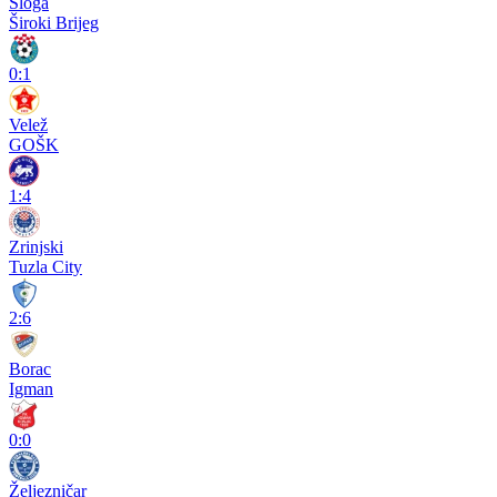
Sloga
Široki Brijeg
0:1
Velež
GOŠK
1:4
Zrinjski
Tuzla City
2:6
Borac
Igman
0:0
Željezničar