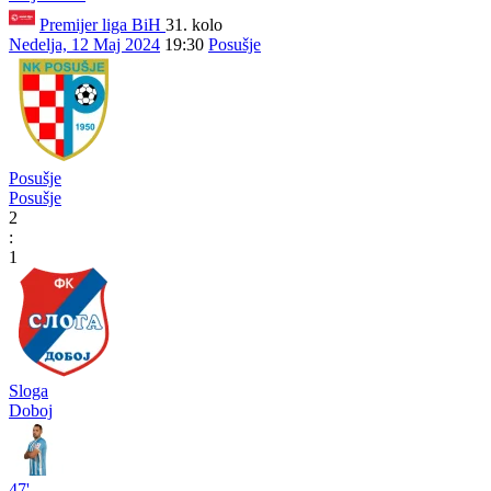
Premijer liga BiH
31. kolo
Nedelja, 12 Maj 2024
19:30
Posušje
Posušje
Posušje
2
:
1
Sloga
Doboj
47'