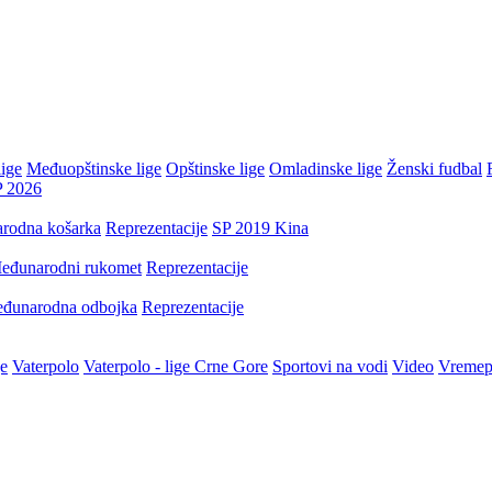
ige
Međuopštinske lige
Opštinske lige
Omladinske lige
Ženski fudbal
P 2026
rodna košarka
Reprezentacije
SP 2019 Kina
eđunarodni rukomet
Reprezentacije
đunarodna odbojka
Reprezentacije
je
Vaterpolo
Vaterpolo - lige Crne Gore
Sportovi na vodi
Video
Vremep