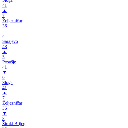
Sloga
41
▲
7
Željezničar
36
4
Sarajevo
48
▲
5
Posušje
41
▼
6
Sloga
41
▲
7
Željezničar
36
▼
8
Široki Brijeg